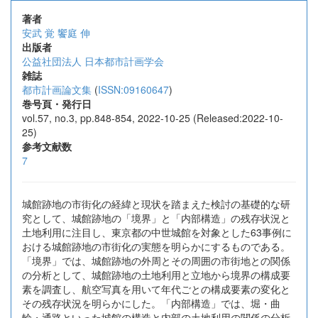
著者
安武 覚
饗庭 伸
出版者
公益社団法人 日本都市計画学会
雑誌
都市計画論文集
(
ISSN:09160647
)
巻号頁・発行日
vol.57, no.3, pp.848-854, 2022-10-25 (Released:2022-10-
25)
参考文献数
7
城館跡地の市街化の経緯と現状を踏まえた検討の基礎的な研
究として、城館跡地の「境界」と「内部構造」の残存状況と
土地利用に注目し、東京都の中世城館を対象とした63事例に
おける城館跡地の市街化の実態を明らかにするものである。
「境界」では、城館跡地の外周とその周囲の市街地との関係
の分析として、城館跡地の土地利用と立地から境界の構成要
素を調査し、航空写真を用いて年代ごとの構成要素の変化と
その残存状況を明らかにした。「内部構造」では、堀・曲
輪・通路といった城館の構造と内部の土地利用の関係の分析