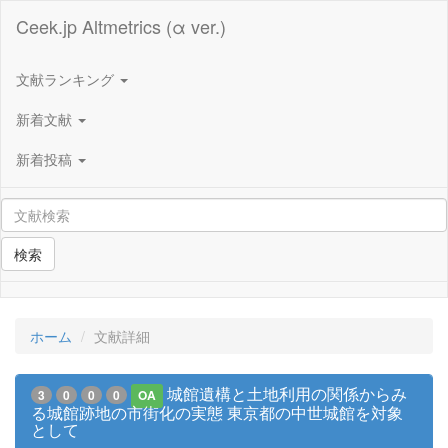
Ceek.jp Altmetrics (α ver.)
文献ランキング
新着文献
新着投稿
検索
ホーム
文献詳細
城館遺構と土地利用の関係からみ
3
0
0
0
OA
る城館跡地の市街化の実態 東京都の中世城館を対象
として