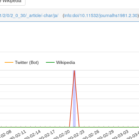
Wikipedia
81/2/0/2_0_30/_article/-char/ja/
(
info:doi/10.11532/journalhs1981.2.30
)
Twitter (Bot)
Wikipedia
2020-02-29
2020-03-03
2020-03
-02-08
2
2020-02-11
2020-02-14
2020-02-17
2020-02-20
2020-02-23
2020-02-26