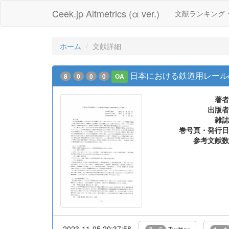
Ceek.jp Altmetrics (α ver.)
文献ランキング
ホーム
文献詳細
日本における鉄道用レール
8
0
0
0
OA
著者
出版者
雑誌
巻号頁・発行日
参考文献数
2023-11-05 20:37:58