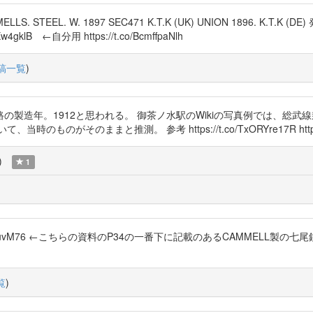
S. STEEL. W. 1897 SEC471 K.T.K (UK) UNION 1896. 
lB ←自分用 https://t.co/BcmffpaNlh
稿一覧
)
製造年。1912と思われる。 御茶ノ水駅のWikiの写真例では、総武線
がそのままと推測。 参考 https://t.co/TxORYre17R https://t
)
1
pQtKuvM76 ←こちらの資料のP34の一番下に記載のあるCAMMELL製の七
覧
)