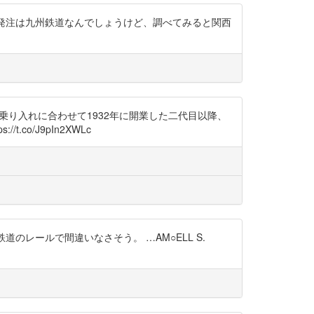
K.T.K (DE) 発注は九州鉄道なんでしょうけど、調べてみると関西
乗り入れに合わせて1932年に開業した二代目以降、
.co/J9pIn2XWLc
尾鉄道のレールで間違いなさそう。 …AM○ELL S.