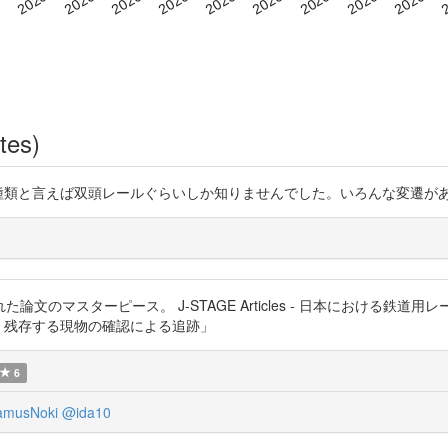
tes)
KrypNO レールの種類と言えば双頭レールぐらいしか知りませんでした。いろんな変
ーピース。 J-STAGE Articles - 日本における鉄道用レールの変遷 ht
遷 残存する現物の確認による追跡」
6
amusNoki
@ida10