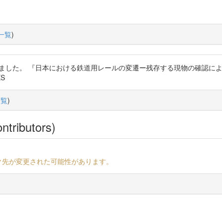
一覧
)
ました。 『日本における鉄道用レールの変遷ー残存する現物の確認による追跡』htt
XS
一覧
)
ntributors)
ク先が変更された可能性があります。