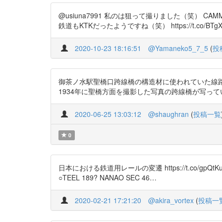
@usiuna7991 私のは狙って撮りました（笑） CAMMELL
鉄道もKTKだったようですね（笑） https://t.co/BTgXw4gk
2020-10-23 18:16:51
@Yamaneko5_7_5
(
投
御茶ノ水駅聖橋口跨線橋の構造材に使われていた線路の
1934年に聖橋方面を撮影した写真の跨線橋が写っていて、当時のもの
2020-06-25 13:03:12
@shaughran
(
投稿一覧
0
日本における鉄道用レールの変遷 https://t.co/g
○TEEL 189? NANAO SEC 46…
2020-02-21 17:21:20
@akira_vortex
(
投稿一