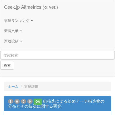
Ceek.jp Altmetrics (α ver.)
文献ランキング
新着文献
新着投稿
検索
ホーム
文献詳細
組積造による斜めアーチ構造物の
8
0
0
0
OA
分布とその技法に関する研究