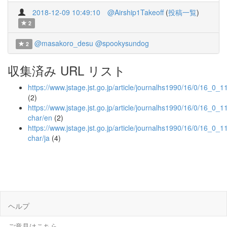
2018-12-09 10:49:10
@Airship1Takeoff
(
投稿一覧
)
2
@masakoro_desu
@spookysundog
2
収集済み URL リスト
https://www.jstage.jst.go.jp/article/journalhs1990/16/0/16_0_11
(2)
https://www.jstage.jst.go.jp/article/journalhs1990/16/0/16_0_1
char/en
(2)
https://www.jstage.jst.go.jp/article/journalhs1990/16/0/16_0_1
char/ja
(4)
ヘルプ
ご意見はこちら