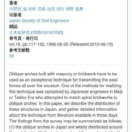
著者
小野田 滋
河村 清春
須貝 清行
神野 嘉希
出版者
Japan Society of Civil Engineers
雑誌
土木史研究
(
ISSN:09167293
)
巻号頁・発行日
vol.16, pp.117-132, 1996-06-05 (Released:2010-06-15)
参考文献数
39
Oblique arches built with masonry or brickwork have to be
used as an exceptional technique for transmitting the axial
forces all over the voussoir. One of the methods for realizing
this technique was conceived by Japanese engineers in Meiji
or Taisho Era who attempted to match spiral brickworks to
oblique arches. In this paper, we describe the distribution of
these structures in Japan, and gather detailed information
about the technique from literature available in those days.
The findings from the survey may be summarized as follows;
(1) the oblique arches in Japan are widely distributed around