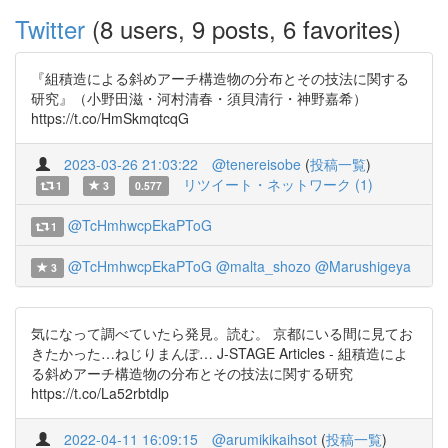
Twitter
(8 users, 9 posts, 6 favorites)
『組積造による斜めアーチ構造物の分布とその技法に関する
研究』（小野田滋・河村清春・須貝清行・神野嘉希）
https://t.co/HmSkmqtcqG
2023-03-26 21:03:22
@tenereisobe
(
投稿一覧
)
リツイート・ネットワーク (1)
1
3
0.577
@TcHmhwcpEkaPToG
1
@TcHmhwcpEkaPToG
@malta_shozo
@Marushigeya
3
気になって調べていたら発見。読む。 京都にいる間に見てお
きたかった…ねじりまんぽ… J-STAGE Articles - 組積造によ
る斜めアーチ構造物の分布とその技法に関する研究
https://t.co/La52rbtdlp
2022-04-11 16:09:15
@arumikikaihsot
(
投稿一覧
)