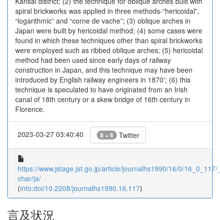
Kansai district; (2) the technique for oblique arches built with
spiral brickworks was applied in three methods-“hericoidal”,
“logarithmic” and “corne de vache”; (3) oblique arches in
Japan were built by hericoidal method; (4) some cases were
found in which these techniques other than spiral brickworks
were employed such as ribbed oblique arches; (5) hericoidal
method had been used since early days of railway
construction in Japan, and this technique may have been
introduced by English railway engineers in 1870'; (6) this
technique is speculated to have originated from an Irish
canal of 18th century or a skew bridge of 16th century in
Florence.
2023-03-27 03:40:40
Twitter
8 + 6
https://www.jstage.jst.go.jp/article/journalhs1990/16/0/16_0_117/_
char/ja/
(
info:doi/10.2208/journalhs1990.16.117
)
言及状況