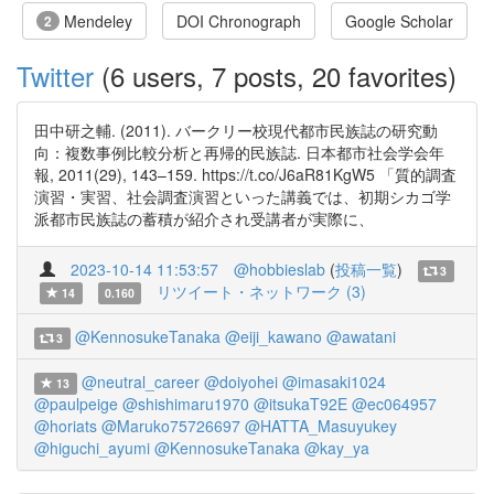
Mendeley
DOI Chronograph
Google Scholar
2
Twitter
(6 users, 7 posts, 20 favorites)
田中研之輔. (2011). バークリー校現代都市民族誌の研究動
向：複数事例比較分析と再帰的民族誌. 日本都市社会学会年
報, 2011(29), 143–159. https://t.co/J6aR81KgW5 「質的調査
演習・実習、社会調査演習といった講義では、初期シカゴ学
派都市民族誌の蓄積が紹介され受講者が実際に、
2023-10-14 11:53:57
@hobbieslab
(
投稿一覧
)
3
リツイート・ネットワーク (3)
14
0.160
@KennosukeTanaka
@eiji_kawano
@awatani
3
@neutral_career
@doiyohei
@imasaki1024
13
@paulpeige
@shishimaru1970
@itsukaT92E
@ec064957
@horiats
@Maruko75726697
@HATTA_Masuyukey
@higuchi_ayumi
@KennosukeTanaka
@kay_ya