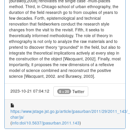
[Burawoy,2008] renovates the single case -multi-places
method. Third, in Chicago school of urban ethnography, the
duration of the field research go to from couples of years to
few decades. Forth, epistemological and technical
renovation that fieldworkers conduct the research style
changes from the visit to the revisit. Fifth, it seeks to
theoretically informed methodology. The role of theory in
ethnography is not only to analyze the raw materials and to
pretend to discover theory “grounded" in the field, but also to
integrate the theoretical implications actively at every step in
the construction of the object [Wacquant, 2002]. Finally, most
importantly, it proposes the new dimensions of a reflexive
model of science combined and reconstruct the positive
science [Wacquant, 2002. and Burawoy, 2003].
2023-10-21 07:04:12
Twitter
6 + 20
https://www.jstage.jst.go.jp/article/jpasurban/2011/29/2011_143/_a
char/ja/
(
info:doi/10.5637/jpasurban.2011.143
)