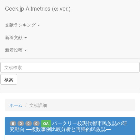
Ceek.jp Altmetrics (α ver.)
文献ランキング
新着文献
新着投稿
検索
ホーム
文献詳細
バークリー校現代都市民族誌の研
6
0
0
0
OA
究動向 ―複数事例比較分析と再帰的民族誌―