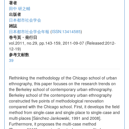
著者
田中 研之輔
出版者
日本都市社会学会
雑誌
日本都市社会学会年報
(
ISSN:13414585
)
巻号頁・発行日
vol.2011, no.29, pp.143-159, 2011-09-07 (Released:2012-
12-19)
参考文献数
39
Rethinking the methodology of the Chicago school of urban
ethnography, this paper focuses on the research trends on
the Berkeley school of contemporary urban ethnography.
Berkeley school of the contemporary urban ethnography
constructed five points of methodological renovation
compared with the Chicago school. First, it develops the field
method from single-case and single-place to single-case and
multi-places [Sánchez-Jankowski, 1991 and 2008].
Furthermore, it proposes the multi-case method