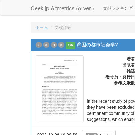
Ceek.jp Altmetrics (α ver.)
文献ランキング
ホーム
文献詳細
貧困の都市社会学?
2
0
0
0
OA
著者
出版者
雑誌
巻号頁・発行日
参考文献数
In the recent study of pov
they have been excluded f
permanent community of th
suggestions, which enable
2023-10-28 19:28:58