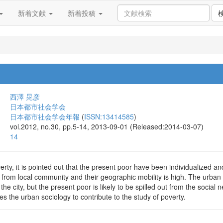
新着文献
新着投稿
西澤 晃彦
日本都市社会学会
日本都市社会学会年報
(
ISSN:13414585
)
vol.2012, no.30, pp.5-14, 2013-09-01 (Released:2014-03-07)
14
erty, it is pointed out that the present poor have been individualized and
rom local community and their geographic mobility is high. The urban s
e city, but the present poor is likely to be spilled out from the social 
s the urban sociology to contribute to the study of poverty.