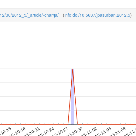
012/30/2012_5/_article/-char/ja/
(
info:doi/10.5637/jpasurban.2012.5
)
2023-11-05
2023-11-08
2023-11
-10-15
2
2023-10-18
2023-10-21
2023-10-24
2023-10-27
2023-10-30
2023-11-02