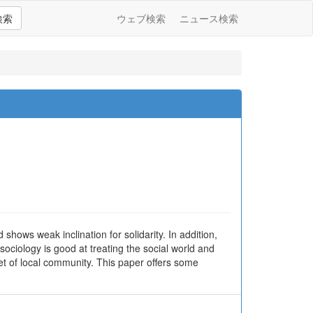
検索
ウェブ検索
ニュース検索
 shows weak inclination for solidarity. In addition,
ociology is good at treating the social world and
net of local community. This paper offers some