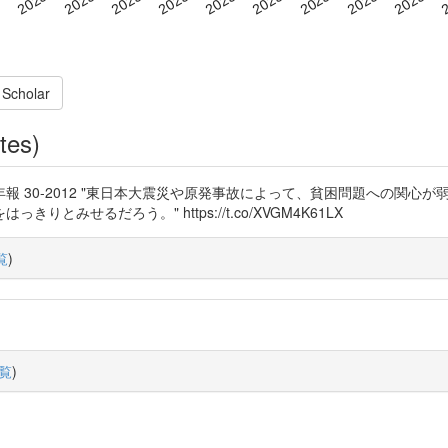
 Scholar
tes)
 30-2012 "東日本大震災や原発事故によって、貧困問題への関心
みせるだろう。" https://t.co/XVGM4K61LX
覧
)
覧
)