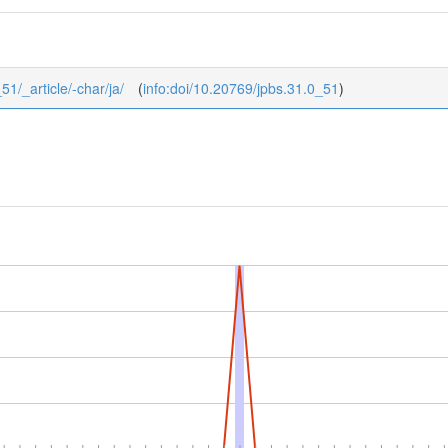
51/_article/-char/ja/
(
info:doi/10.20769/jpbs.31.0_51
)