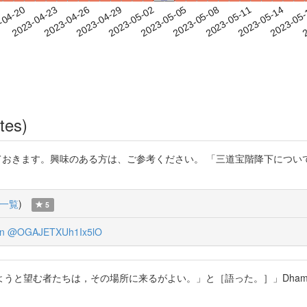
2023-05-11
2023-05-14
2023-05
-04-20
2
2023-04-23
2023-04-26
2023-04-29
2023-05-02
2023-05-05
2023-05-08
tes)
っておきます。興味のある方は、ご参考ください。 「三道宝階降下につい
一覧
)
5
n
@OGAJETXUh1Ix5lO
望む者たちは，その場所に来るがよい。」と［語った。］」Dhammapada