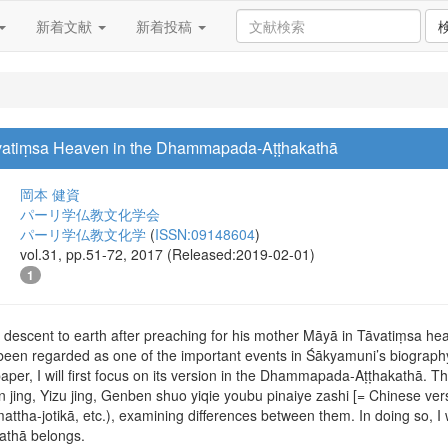
新着文献
新着投稿
vatiṃsa Heaven in the Dhammapada-Aṭṭhakathā
岡本 健資
パーリ学仏教文化学会
パーリ学仏教文化学
(
ISSN:09148604
)
vol.31, pp.51-72, 2017 (Released:2019-02-01)
1
 descent to earth after preaching for his mother Māyā in Tāvatiṃsa hea
een regarded as one of the important events in Śākyamuni’s biography
paper, I will first focus on its version in the Dhammapada-Aṭṭhakathā. Th
n jing, Yizu jing, Genben shuo yiqie youbu pinaiye zashi [= Chinese ve
ttha-jotikā, etc.), examining differences between them. In doing so, I wi
thā belongs.