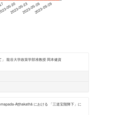
-17
023-05-20
2023-05-23
2023-05-26
2023-05-29
て」 龍谷大学政策学部准教授 岡本健資
-Aṭṭhakathā における 「三道宝階降下」に