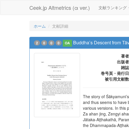
Ceek.jp Altmetrics (α ver.)
文献ランキング
ホーム
文献詳細
Buddha’s Descent from Tā
2
0
0
0
OA
著者
出版者
雑誌
巻号頁・発行日
被引用文献数
The story of Śākyamuni’s
and thus seems to have b
various versions. In this 
Za ahan jing, Zengyi aha
Jātaka-Aṭṭhakathā, Parama
the Dhammapada-Aṭṭhaka