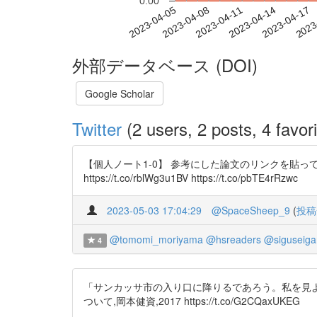
0.00
2023-04-11
2023-04-14
2023-04-17
2023
2023-04-05
2023-04-08
外部データベース (DOI)
Google Scholar
Twitter
(2 users, 2 posts, 4 favori
【個人ノート1-0】 参考にした論文のリンクを貼
https://t.co/rblWg3u1BV https://t.co/pbTE4rRzwc
2023-05-03 17:04:29
@SpaceSheep_9
(
投稿
@tomomi_moriyama
@hsreaders
@siguseiga
4
「サンカッサ市の入り口に降りるであろう。私を見ようと
ついて,岡本健資,2017 https://t.co/G2CQaxUKEG