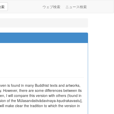
検索
ウェブ検索
ニュース検索
ven is found in many Buddhist texts and artworks,
. However, there are some differences between its
en, I will compare this version with others (found in
rsion of the Mūlasarvāstivādavinaya-kṣudrakavastu],
ll make clear the tradition to which the version in