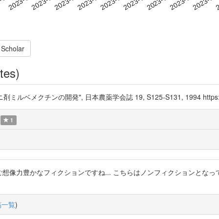
 Scholar
tes)
ルベメクチンの開発", 日本農薬学会誌 19, S125-S131, 1994 https://t
1
」 ご想像力豊かなフィクションですね... こちらはノンフィクションとな
稿一覧
)