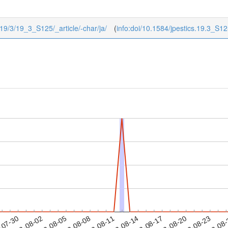
5/19/3/19_3_S125/_article/-char/ja/
(
info:doi/10.1584/jpestics.19.3_S1
2023-08-20
2023-08-23
2023-08
-07-30
2
2023-08-02
2023-08-05
2023-08-08
2023-08-11
2023-08-14
2023-08-17