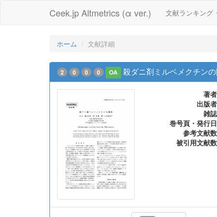
Ceek.jp Altmetrics (α ver.)
文献ランキング
ホーム
文献詳細
殺ダニ剤ミルベメクチンの
2
0
0
0
OA
著者
出版者
雑誌
巻号頁・発行日
参考文献数
被引用文献数