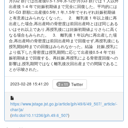
月(G2 群)では出産後0.5-1.5年,8-12か月(G3 群)では 1 人以外
出産後 1-4 年で妊娠初期値まで完全に回復した。平均的には
G1-G3 群順に出産後0.5年,1 年,1.5年でそれぞれ妊娠初期値
と有意差はみられなくなった。 2. 離乳後 1 年以上後に再
出産した場合,再出産時の骨密度は前回出産時とほぼ同じある
いはそれ以上であり,再授乳後には妊娠初期値よりさらに高く
なる場合もみられた。 3. 離乳後 1 年以内に再出産した場
合,再出産時の骨密度は前回出産時まで回復せず,再授乳後にも
授乳開始時までの回復はみられなかった。結論 妊娠,授乳に
より低下した骨密度は授乳期間に応じて出産後0.5-4 年で妊
娠初期値まで回復する。再妊娠,再授乳による骨密度回復への
影響は,授乳期間ではなく離乳後次回出産までの間隔であるこ
とが示唆された。
2023-02-28 15:41:20
Twitter
2 + 11
https://www.jstage.jst.go.jp/article/jph/49/6/49_507/_article/-
char/ja/
(
info:doi/10.11236/jph.49.6_507
)