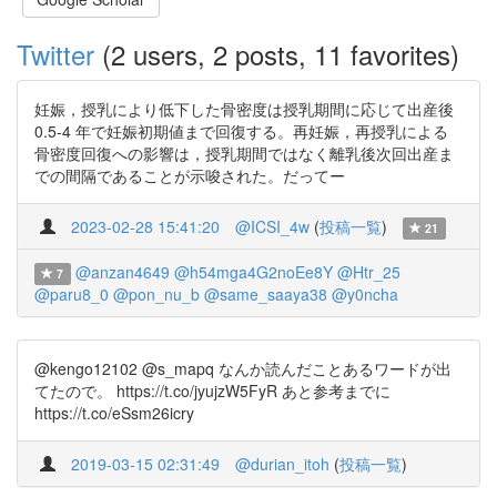
Twitter
(2 users, 2 posts, 11 favorites)
妊娠，授乳により低下した骨密度は授乳期間に応じて出産後
0.5-4 年で妊娠初期値まで回復する。再妊娠，再授乳による
骨密度回復への影響は，授乳期間ではなく離乳後次回出産ま
での間隔であることが示唆された。だってー
2023-02-28 15:41:20
@ICSI_4w
(
投稿一覧
)
21
@anzan4649
@h54mga4G2noEe8Y
@Htr_25
7
@paru8_0
@pon_nu_b
@same_saaya38
@y0ncha
@kengo12102 @s_mapq なんか読んだことあるワードが出
てたので。 https://t.co/jyujzW5FyR あと参考までに
https://t.co/eSsm26icry
2019-03-15 02:31:49
@durian_itoh
(
投稿一覧
)