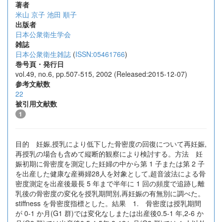
著者
米山 京子
池田 順子
出版者
日本公衆衛生学会
雑誌
日本公衆衛生雑誌
(
ISSN:05461766
)
巻号頁・発行日
vol.49, no.6, pp.507-515, 2002 (Released:2015-12-07)
参考文献数
22
被引用文献数
1
目的 妊娠,授乳により低下した骨密度の回復について再妊娠,
再授乳の場合も含めて縦断的観察により検討する。方法 妊
娠初期に骨密度を測定した妊婦の中から第 1 子または第 2 子
を出産した健康な産褥婦28人を対象として,超音波法による骨
密度測定を出産後最長 5 年まで半年に 1 回の頻度で追跡し離
乳後の骨密度の変化を授乳期間別,再妊娠の有無別に調べた。
stiffness を骨密度指標とした。結果 1. 骨密度は授乳期間
が 0-1 か月(G1 群)では変化なしまたは出産後0.5-1 年,2-6 か