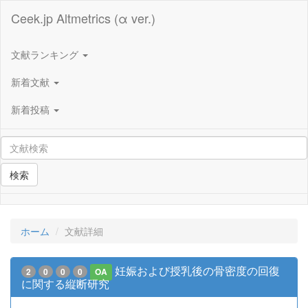
Ceek.jp Altmetrics (α ver.)
文献ランキング
新着文献
新着投稿
検索
ホーム
文献詳細
妊娠および授乳後の骨密度の回復
2
0
0
0
OA
に関する縦断研究