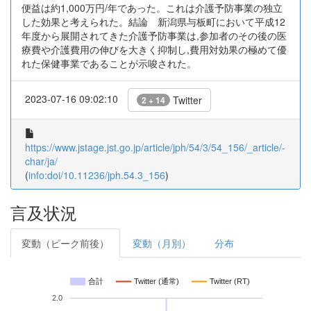
便益は約1,000万円/年であった。これは介護予防事業の独立
した効果と考えられた。結論 新潟県与板町において平成12
年度から展開されてきた介護予防事業は,参加者のその後の医
療費や介護費用の伸びを大きく抑制し,費用対効果の極めて優
れた保健事業であることが示唆された。
2023-07-16 09:02:10
Twitter
2 + 14
https://www.jstage.jst.go.jp/article/jph/54/3/54_156/_article/-
char/ja/
(
info:doi/10.11236/jph.54.3_156
)
言及状況
変動（ピーク前後）
変動（月別）
分布
合計
Twitter (通常)
Twitter (RT)
2.0