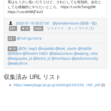
果はもう少し低いだろうけど、それにしても有効的。会社と
しても積極的にやりたいところ。 https://t.co/llcTsmjg5M
https://t.co/4HtiKjF4uO
2023-07-16 08:57:00
@yamakentoooo
(
投稿一覧
)
リツイート・ネットワーク (1)
1
13
0.000
@1ch1go1ch1e
1
@Oh_hagi3
@copellist
@koki_xiaolin
@rta628
13
@sthitori
@hiroshi110621
@takazumiono
@walong_reha
@kaigoyobo_pt
@kichol_pt
@moritayuu
@ptofcommunity
@waku0614
収集済み URL リスト
https://www.jstage.jst.go.jp/article/jph/54/3/54_156/_pdf
(2)