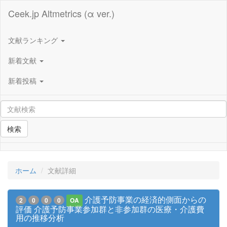
Ceek.jp Altmetrics (α ver.)
文献ランキング
新着文献
新着投稿
検索
ホーム
文献詳細
介護予防事業の経済的側面からの
2
0
0
0
OA
評価 介護予防事業参加群と非参加群の医療・介護費
用の推移分析