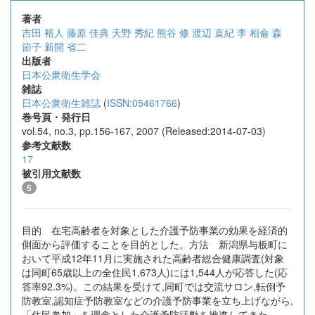
著者
吉田 裕人
藤原 佳典
天野 秀紀
熊谷 修
渡辺 直紀
李 相侖
森
節子
新開 省二
出版者
日本公衆衛生学会
雑誌
日本公衆衛生雑誌
(
ISSN:05461766
)
巻号頁・発行日
vol.54, no.3, pp.156-167, 2007 (Released:2014-07-03)
参考文献数
17
被引用文献数
5
目的 在宅高齢者を対象とした介護予防事業の効果を経済的
側面から評価することを目的とした。方法 新潟県与板町に
おいて平成12年11月に実施された高齢者総合健康調査(対象
は同町65歳以上の全住民1,673人)には1,544人が応答した(応
答率92.3%)。この結果を受けて,同町では交流サロン,転倒予
防教室,認知症予防教室などの介護予防事業を立ち上げながら,
「住民参加」を理念とした介護予防活動を推進してきた。