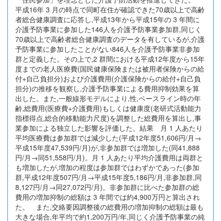
平成16年 3 月の時点で同町在住が確認できた70歳以上で高齢
者総合健康調査に応答し,平成13年から平成15年の 3 年間に
介護予防事業に参加した146人を介護予防事業参加群,同じく
70歳以上で高齢者総合健康調査のデータを有しているが,介護
予防事業に参加したことがない846人を介護予防事業非参加
群と定義した。その上で,2 群間における平成12年度から15年
度までの老人医療費(国民健康保険または被用者保険からの給
付+自己負担分)および介護費用(介護保険からの給付+自己負
担分)の推移を観察し,介護予防事業による費用抑制効果を算
出した。また,一般線形モデルにより,性,ベースライン時の年
齢,総費用(医療費+介護費用)もしくは健康度(老研式活動能力
指標得点,総合的移動能力尺度)を調整した総費用を算出し,事
業参加による独立した影響を評価した。結果 月 1 人あたり
平均医療費は参加群では減少した(平成12年度51,606円/月→
平成15年度47,539円/月)が,非参加群では増加した(同41,888
円/月→同51,558円/月)。月 1 人あたり平均介護費用は両群と
も増加したが,増加の程度は参加群ではわずかであった(参加
群,平成12年度507円/月→平成15年度5,186円/月,非参加群,同
8,127円/月→同27,072円/月)。非参加群に比べた参加群の総
費用の増加抑制の総額は 3 年間では約4,900万円と算出され
た。 また,交絡要因調整後の総費用の増加抑制の総額は最も
大きな場合,年平均で約1,200万円/年,同じく介護予防事業の純