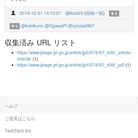
2019-12-31 13:13:27
@ikis923
(
投稿一覧
)
5
@kokiikuno
@OgawaPt
@ryouta2867
3
収集済み URL リスト
https://www.jstage.jst.go.jp/article/jph/57/6/57_439/_article/-
char/ja/
(1)
https://www.jstage.jst.go.jp/article/jph/57/6/57_439/_pdf
(1)
ヘルプ
ご意見はこちら
TechTech Inc.