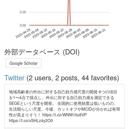
0.25
0.00
2023-06-15
2023-04-28
2023-05-16
2023-06-03
2023-06-21
2023-05-04
2023-05-22
2023-06-09
2023-05-10
2023-05-28
外部データベース (DOI)
Google Scholar
Twitter
(2 users, 2 posts, 44 favorites)
地域高齢者の外出に対する自己効力感尺度の開発 6つの項目
を1〜4点で採点し、外出に対する自己効力感を測定できる
SEGEという尺度を開発。 全国的に使用頻度は低いものの、
生活期らしい尺度。今後、カットオフやMCIDが分かれば有用
性が高まりそう！ https://t.co/WNW1liu8VP
https://t.co/xSHLz4y2O0