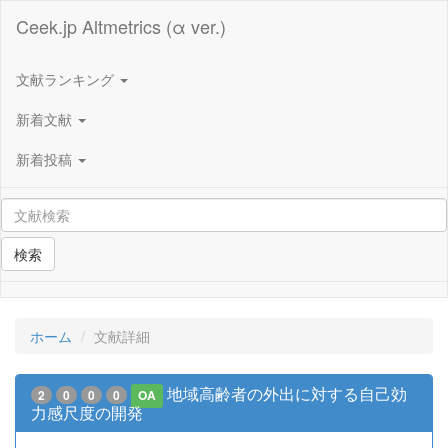
Ceek.jp Altmetrics (α ver.)
文献ランキング
新着文献
新着投稿
検索
ホーム
文献詳細
地域高齢者の外出に対する自己効
2
0
0
0
OA
力感尺度の開発