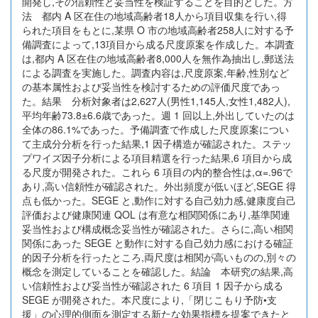
開発し,その信頼性と妥当性を検証することを目的とした。方
法 都内 A 区在住の地域高齢者18人から項目収集を行い,得
られた項目をもとに,某県 O 市の地域高齢者258人に対する予
備調査によって,13項目から成る尺度原案を作成した。本調査
は,都内 A 区在住の地域高齢者8,000人を無作為抽出し,郵送法
による調査を実施した。調査内容は,尺度原案,年齢,性別など
の基本属性および妥当性を検討するための評価尺度であっ
た。結果 分析対象者は2,627人(男性1,145人,女性1,482人),
平均年齢73.8±6.6歳であった。週 1 回以上,外出していたのは
全体の86.1%であった。予備調査で作成した尺度原案につい
て主成分分析を行った結果,1 因子構造が確認された。ステッ
プワイズ因子分析による項目精選を行った結果,6 項目から成
る尺度が開発された。これら 6 項目の内的整合性は,α=.96で
あり,高い信頼性が確認された。外出頻度が低いほど,SEGE 得
点も低かった。SEGE と,動作に対する自己効力感,健康度自己
評価および健康関連 QOL は有意な相関関係にあり,基準関連
妥当性および構成概念妥当性が確認された。さらに,高い相関
関係にあった SEGE と動作に対する自己効力感における確証
的因子分析を行ったところ,両尺度は相関が高いものの,別々の
概念を測定していることを確認した。結論 本研究の結果,高
い信頼性および妥当性が確認された 6 項目 1 因子から成る
SEGE が開発された。本尺度により,「閉じこもり予防•支
援」の心理的側面を測定する新たな効果指標を提案できたと