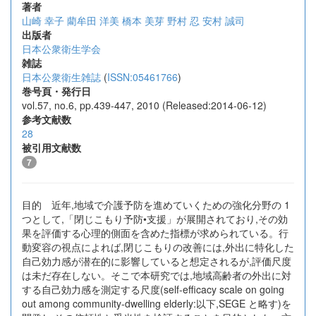
著者
山崎 幸子
藺牟田 洋美
橋本 美芽
野村 忍
安村 誠司
出版者
日本公衆衛生学会
雑誌
日本公衆衛生雑誌
(
ISSN:05461766
)
巻号頁・発行日
vol.57, no.6, pp.439-447, 2010 (Released:2014-06-12)
参考文献数
28
被引用文献数
7
目的 近年,地域で介護予防を進めていくための強化分野の 1
つとして,「閉じこもり予防•支援」が展開されており,その効
果を評価する心理的側面を含めた指標が求められている。行
動変容の視点によれば,閉じこもりの改善には,外出に特化した
自己効力感が潜在的に影響していると想定されるが,評価尺度
は未だ存在しない。そこで本研究では,地域高齢者の外出に対
する自己効力感を測定する尺度(self-efficacy scale on going
out among community-dwelling elderly:以下,SEGE と略す)を