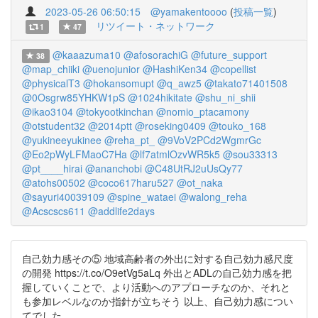
2023-05-26 06:50:15
@yamakentoooo
(
投稿一覧
)
リツイート・ネットワーク
1
47
@kaaazuma10
@afosorachiG
@future_support
38
@map_chiiki
@uenojunior
@HashiKen34
@copellist
@physicalT3
@hokansomupt
@q_awz5
@takato71401508
@0Osgrw85YHKW1pS
@1024hikitate
@shu_ni_shii
@ikao3104
@tokyootkinchan
@nomio_ptacamony
@otstudent32
@2014ptt
@roseking0409
@touko_168
@yukineeyukinee
@reha_pt_
@9VoV2PCd2WgmrGc
@Eo2pWyLFMaoC7Ha
@lf7atmlOzvWR5k5
@sou33313
@pt____hirai
@ananchobi
@C48UtRJ2uUsQy77
@atohs00502
@coco617haru527
@ot_naka
@sayuri40039109
@spine_wataei
@walong_reha
@Acscscs611
@addlife2days
自己効力感その⑤ 地域高齢者の外出に対する自己効力感尺度
の開発 https://t.co/O9etVg5aLq 外出とADLの自己効力感を把
握していくことで、より活動へのアプローチなのか、それと
も参加レベルなのか指針が立ちそう 以上、自己効力感につい
てでした