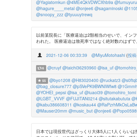
@Yagiatomkun
@4ME4QkVDWCXhb9a
@fumuyuru
@hagure____metal
@onjee6
@sagaminoski
@110
@snoopy_zzz
@tyuuuytrewq
以前某院長に「医療逼迫は2類相当のせいで、イン
われた。 医療逼迫は致死率ではなく絶対数のはずで、感染者数はもとよ
2021-12-06 00:33:39
@MiyuMotohashi
(
投稿
@cruyf
@taichi36293960
@isa_uf
@tomohiro
6
@byo1208
@H83020400
@ruckatz3
@s0ftq
55
@bag_closure777
@pSVePK9BWNIWfw8
@1Gmmh
@YOHEI_pepsi
@isa_uf
@iuaoi39
@tomohiro_tomi
@LGBT_VVVF
@FUJITAN0214
@situtakabututa
@K
@kabu386608311
@koskau44
@RaPzrhMkOsLaB
@Mauser20mm
@music_but
@onjee6
@Popo0598
日本では現役世代はざっくり大体5人に1人くらいは打ってな