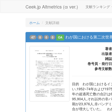
Ceek.jp Altmetrics (α ver.)
文献ランキング
ホーム
文献詳細
わが国における第二次世
47
0
0
0
OA
著者
出版者
雑誌
巻号頁・発行日
参考文献数
目的 わが国におけるイ
い,1952~74年および
年の超過死亡数の合計は68
95,904人,それ以外の
期が23,976人,非パ
合が増大していた。 わが国