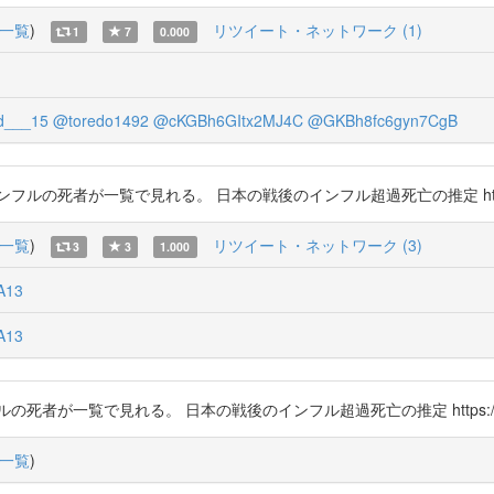
一覧
)
リツイート・ネットワーク (1)
1
7
0.000
d___15
@toredo1492
@cKGBh6GItx2MJ4C
@GKBh8fc6gyn7CgB
死者が一覧で見れる。 日本の戦後のインフル超過死亡の推定 https://t.
一覧
)
リツイート・ネットワーク (3)
3
3
1.000
A13
A13
が一覧で見れる。 日本の戦後のインフル超過死亡の推定 https://t.co/
一覧
)