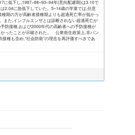
.17に低下し,1987–88~93–94年(意向配慮期)は3.10で
期)には2.04に急低下していた。5~14歳の学童では,任意
制接種期の方が高齢者接種期よりも超過死亡率が低かっ
。また,インフルエンザとは診断されない超過死亡が
の予防接種,および2000年代の高齢者への予防接種が
きかったことが示唆された。 公衆衛生政策上,非パン
接種も含め,“社会防衛”の理念を再評価すべきであ