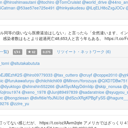
n
@hiroshimasutani
@itochiro
@TomCruisist
@world_drive
@44no_ant
5Catman
@53ae57ee725e491
@hinkyakudesu
@iLqELH8oZxgJOCv
フル同等の扱いなら医療逼迫はしない」と言ったら「全然違います、イ
り超過死亡48,653人と言う年もある。 https://t.co/FmIgaMz3wj 
一覧
)
リツイート・ネットワーク (6)
5
62
0.275
_tomi
@situtakabututa
bEJBEzhK2S
@hiro09779333
@tax_cuttero
@cruyf
@coppe2010
@yjr
ic
@furukawafuryu
@chiichiichii09
@MinoruYorozuya
@QXD7DBw751
@dyuktogo
@shinshin552266
@ukfSycMqyDdmIdp
@skip_nonusa
@y
ojirou1974
@xeno_1978
@Junji89497839
@sadaratnioe
@syugyou_s
wc
@bongziesan
@divft6ieYbJNU3d
@dSzxXRgKPBgFySS
@hagure__
9276
@zzire_yu
い感じだが、 https://t.co/ozXAvm2qte アメリカではざ