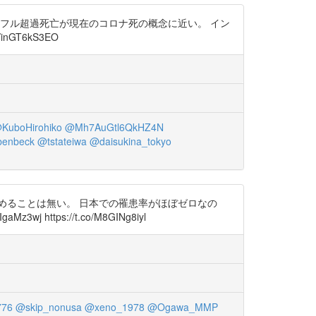
インフル超過死亡が現在のコロナ死の概念に近い。 イン
nGT6kS3EO
KuboHirohiko
@Mh7AuGtl6QkHZ4N
benbeck
@tstateiwa
@daisukina_tokyo
めることは無い。 日本での罹患率がほぼゼロなの
ttps://t.co/M8GINg8iyl
776
@skip_nonusa
@xeno_1978
@Ogawa_MMP