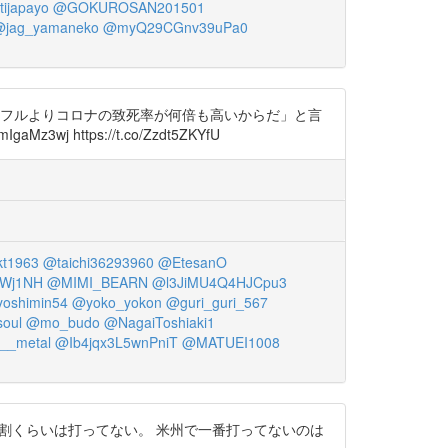
ijapayo
@GOKUROSAN201501
@jag_yamaneko
@myQ29CGnv39uPa0
ンフルよりコロナの致死率が何倍も高いからだ」と言
https://t.co/Zzdt5ZKYfU
kt1963
@taichi36293960
@EtesanO
Wj1NH
@MIMI_BEARN
@l3JiMU4Q4HJCpu3
oshimin54
@yoko_yokon
@guri_guri_567
oul
@mo_budo
@NagaiToshiaki1
__metal
@Ib4jqx3L5wnPniT
@MATUEI1008
っくり４割くらいは打ってない。 米州で一番打ってないのは