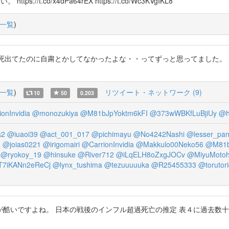
t.co/x4dPa64rEX https://t.co/Wc3KVgIKL8
一覧
)
に超過死出てたのに自粛とかしてなかったよな・・ってずっと思ってました
一覧
)
リツイート・ネットワーク (9)
10
50
0.203
onInvidia
@monozukiya
@M81bJpYoktm6kFI
@373wWBKfLuBjiUy
@h
a2
@iuaoi39
@act_001_017
@pichimayu
@No4242Nashi
@lesser_pa
M
@joias0221
@irigomairi
@CarrionInvidia
@Makkulo00Neko56
@M81b
@ryokoy_19
@hinsuke
@River712
@iLqELH8oZxgJOCv
@MiyuMotoh
T7iKANn2eReCj
@lynx_tushima
@tezuuuuuka
@R25455333
@torutor
フルの方が酷いですよね。 日本の戦後のインフル超過死亡の推定 表４に過去