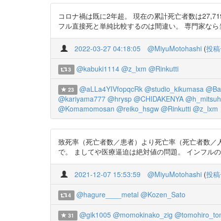
コロナ禍は既に2年超。 現在の累計死亡者数は27,
フル直接死と単純比較するのは間違い。 専門家なら当然知っているとは
2022-03-27 04:18:05
@MiyuMotohashi
(
投稿
@kabuki1114
@z_lxm
@Rinkutti
3
@aLLa4YIVfopqcRk
@studio_kikumasa
@Bac
23
@kariyama777
@hrysp
@CHIDAKENYA
@h_mitsuh
@Komamomosan
@reiko_hsgw
@Rinkutti
@z_lxm
致死率（死亡者数／患者）より死亡率（死亡者数／人
で。 ましてや医療逼迫は絶対値の問題。 インフルの超過死亡が48,
2021-12-07 15:53:59
@MiyuMotohashi
(
投稿
@hagure____metal
@Kozen_Sato
4
@gik1005
@momokinako_zig
@tomohiro_to
31