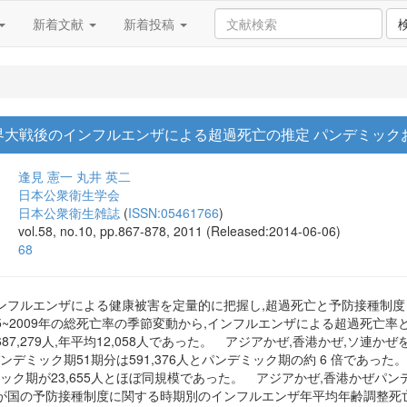
新着文献
新着投稿
界大戦後のインフルエンザによる超過死亡の推定 パンデミック
逢見 憲一
丸井 英二
日本公衆衛生学会
日本公衆衛生雑誌
(
ISSN:05461766
)
vol.58, no.10, pp.867-878, 2011 (Released:2014-06-06)
68
ンフルエンザによる健康被害を定量的に把握し,超過死亡と予防接種制
1975~2009年の総死亡率の季節変動から,インフルエンザによる超過死亡率と
7,279人,年平均12,058人であった。 アジアかぜ,香港かぜ,ソ連か
非パンデミック期51期分は591,376人とパンデミック期の約 6 倍であ
ンデミック期が23,655人とほぼ同規模であった。 アジアかぜ,香港かぜパ
の予防接種制度に関する時期別のインフルエンザ年平均年齢調整死亡率(10万