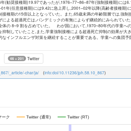
75–76年(勧奨接種期)19.97であったが,1976–77~86–87年(強制接種期)には6
000–01年(任意接種期)には9.42に急上昇し,2001–02年以降(高齢者接種
制接種期の15倍以上となっていた。また,65歳未満の年齢階層では,強
ザによる超過死亡は,パンデミックの有無によらず継続的にみられていた
体の 8~9 割を占めていた。 わが国において,1970~80年代の学童へ
を抑制していたこと,また,学童強制接種による超過死亡抑制の効果が大
的なインフルエンザ対策を継続することが重要である。学童への集団予防
Twitter
46 + 201
_867/_article/-char/ja/
(
info:doi/10.11236/jph.58.10_867
)
マーク
Twitter (通常)
Twitter (RT)