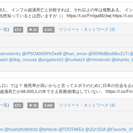
719人。 インフル超過死亡と比較すれば、それ以上の年は複数ある。 
思いますが（） https://t.co/FmIgaMz3wj https://t.co/i
一覧
)
リツイート・ネットワーク (3)
3
25
0.241
kroolentry
@rP5OAX6SYtrD4eB
@hari_emon
@XlXWdBzeMbvZzTl
@
ashi
@skip_nonusa
@yogataro03
@ruckatz3
@minosinobi
@shanks_
口）では？ 致死率が高いからと言ってエボラのために日本の社会を止
000人の年でさえ医療崩壊はしていない。 https://t.co/FmIgaMz3wj h
一覧
)
リツイート・ネットワーク (4)
2
35
0.090
mi
@hoshi26390632
@ishiinob
@TOOTAKE4
@JQ1SOA
@Favorite_3