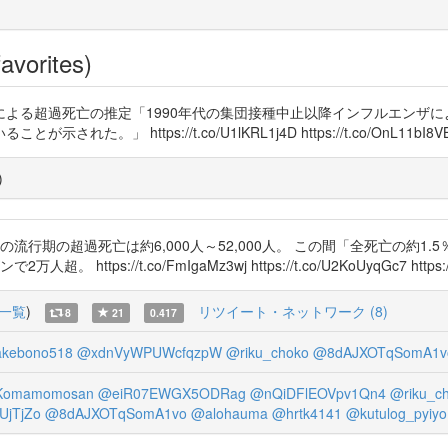
avorites)
よる超過死亡の推定「1990年代の集団接種中止以降インフルエンザに
 https://t.co/U1lKRL1j4D https://t.co/OnL11bI8V
)
ザの流行期の超過死亡は約6,000人～52,000人。 この間「全死亡の約
//t.co/FmIgaMz3wj https://t.co/U2KoUyqGc7 https://t.
一覧
)
リツイート・ネットワーク (8)
8
21
0.417
kebono518
@xdnVyWPUWcfqzpW
@riku_choko
@8dAJXOTqSomA1v
omamomosan
@eiR07EWGX5ODRag
@nQiDFlEOVpv1Qn4
@riku_c
UjTjZo
@8dAJXOTqSomA1vo
@alohauma
@hrtk4141
@kutulog_pyiyo