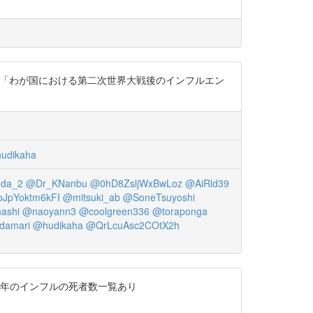
。 「わが国における第二次世界大戦後のインフルエン
udikaha
nda_2
@Dr_KNanbu
@0hD8ZsljWxBwLoz
@AiRld39
JpYoktm6kFI
@mitsuki_ab
@SoneTsuyoshi
ashi
@naoyann3
@coolgreen336
@toraponga
idamari
@hudikaha
@QrLcuAsc2COtX2h
数十年のインフルの死者数一覧あり