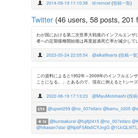
2014-09-19 11:10:38
id:remcat
(
投稿一覧
)
Twitter
(46 users, 58 posts, 201 f
わが国における第二次世界大戦後のインフルエンザに
者への定期接種開始後は再度超過死亡率が減少していることが示された。」
2023-05-24 22:05:54
@alkalifearts
(
投稿一覧
この資料によると1952年～2009年のインフルエン
ことになる。」とあるので、現在に例えると1シーズンで2万人超。 https:
2022-08-19 17:13:23
@MiyuMotohashi
(
投稿
@upset259
@no_007eitaro
@bamu_0205
@a
8
@kunisakurai
@fujitj2415
@no_007eitaro
@K
18
@hikasan7star
@NpbF5Afa5CYJngG
@1UcQL9ITL