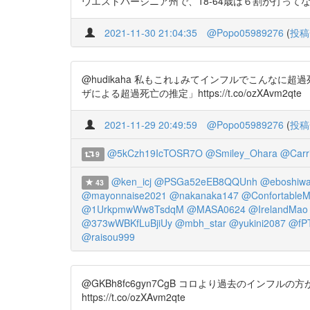
ウエストバージニア州で、18-64歳は６割が打ってない。 https://
2021-11-30 21:04:35
@Popo05989276
(
投稿
@hudikaha 私もこれ↓みてインフルでこんな
ザによる超過死亡の推定」https://t.co/ozXAvm2qte
2021-11-29 20:49:59
@Popo05989276
(
投稿
@5kCzh19IcTOSR7O
@Smiley_Ohara
@Carri
9
@ken_icj
@PSGa52eEB8QQUnh
@eboshiw
43
@mayonnaise2021
@nakanaka147
@Confortable
@1UrkpmwWw8TsdqM
@MASA0624
@IrelandMao
@373wWBKfLuBjiUy
@mbh_star
@yukini2087
@fP
@raisou999
@GKBh8fc6gyn7CgB コロより過去のイン
https://t.co/ozXAvm2qte