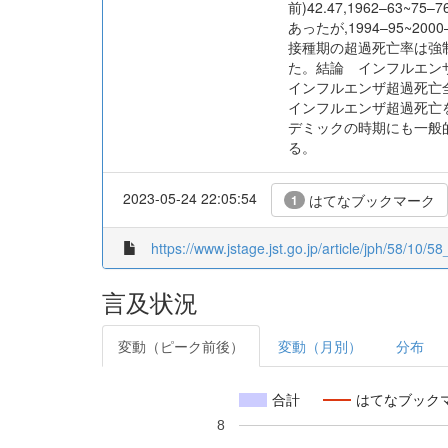
前)42.47,1962–63~
あったが,1994–95~2
接種期の超過死亡率は強
た。結論 インフルエン
インフルエンザ超過死亡全
インフルエンザ超過死亡
デミックの時期にも一般
る。
2023-05-24 22:05:54
はてなブックマーク
1
https://www.jstage.jst.go.jp/article/jph/58/10/58
言及状況
変動（ピーク前後）
変動（月別）
分布
合計
はてなブック
8