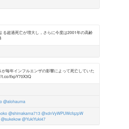
よる超過死亡が増大し，さらに今度は2001年の高齢
B
1.5％が毎年インフルエンザの影響によって死亡していた
co/ifxpY70X3Q
o
@alohauma
hoko
@shimakama713
@xdnVyWPUWcfqzpW
@sukekow
@YukiYuki47