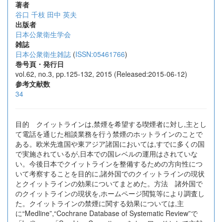
著者
谷口 千枝
田中 英夫
出版者
日本公衆衛生学会
雑誌
日本公衆衛生雑誌
(
ISSN:05461766
)
巻号頁・発行日
vol.62, no.3, pp.125-132, 2015 (Released:2015-06-12)
参考文献数
34
目的 クイットラインは,禁煙を希望する喫煙者に対し,主とし
て電話を通じた相談業務を行う禁煙のホットラインのことで
ある。欧米先進国や東アジア諸国においては,すでに多くの国
で実施されているが,日本での国レベルの運用はされていな
い。今後日本でクイットラインを整備するための方向性につ
いて考察することを目的に,諸外国でのクイットラインの現状
とクイットラインの効果についてまとめた。方法 諸外国で
のクイットラインの現状を,ホームページ閲覧等により調査し
た。クイットラインの禁煙に関する効果については,主
に“Medline”,“Cochrane Database of Systematic Review”で