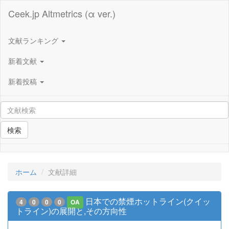
Ceek.jp Altmetrics (α ver.)
文献ランキング
新着文献
新着投稿
検索
ホーム
文献詳細
日本での禁煙ホットライン(クイッ
4
0
0
0
OA
トライン)の展開と,その方向性