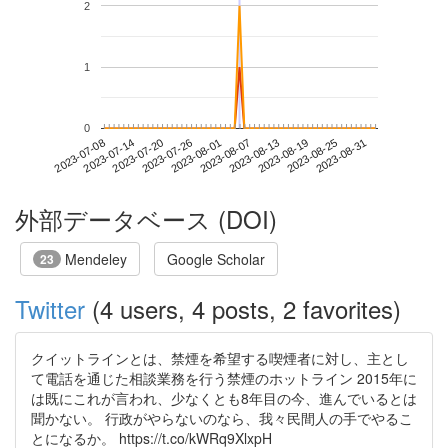
2
1
0
2023-08-25
2023-07-08
2023-07-26
2023-08-13
2023-08-31
2023-07-14
2023-08-01
2023-08-19
2023-07-20
2023-08-07
外部データベース (DOI)
Mendeley
Google Scholar
23
Twitter
(4 users, 4 posts, 2 favorites)
クイットラインとは、禁煙を希望する喫煙者に対し、主とし
て電話を通じた相談業務を行う禁煙のホットライン 2015年に
は既にこれが言われ、少なくとも8年目の今、進んでいるとは
聞かない。 行政がやらないのなら、我々民間人の手でやるこ
とになるか。 https://t.co/kWRq9XlxpH