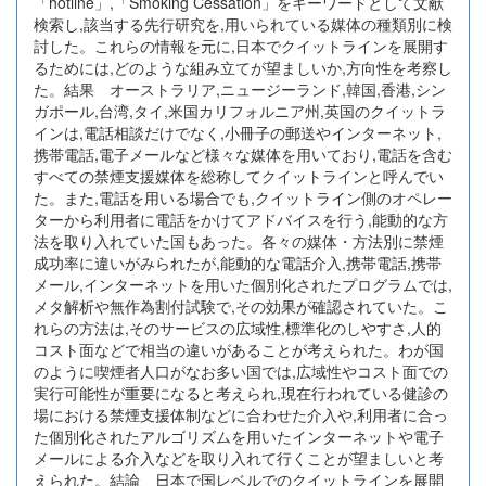
「hotline」,「Smoking Cessation」をキーワードとして文献
検索し,該当する先行研究を,用いられている媒体の種類別に検
討した。これらの情報を元に,日本でクイットラインを展開す
るためには,どのような組み立てが望ましいか,方向性を考察し
た。結果 オーストラリア,ニュージーランド,韓国,香港,シン
ガポール,台湾,タイ,米国カリフォルニア州,英国のクイットラ
インは,電話相談だけでなく,小冊子の郵送やインターネット,
携帯電話,電子メールなど様々な媒体を用いており,電話を含む
すべての禁煙支援媒体を総称してクイットラインと呼んでい
た。また,電話を用いる場合でも,クイットライン側のオペレー
ターから利用者に電話をかけてアドバイスを行う,能動的な方
法を取り入れていた国もあった。各々の媒体・方法別に禁煙
成功率に違いがみられたが,能動的な電話介入,携帯電話,携帯
メール,インターネットを用いた個別化されたプログラムでは,
メタ解析や無作為割付試験で,その効果が確認されていた。こ
れらの方法は,そのサービスの広域性,標準化のしやすさ,人的
コスト面などで相当の違いがあることが考えられた。わが国
のように喫煙者人口がなお多い国では,広域性やコスト面での
実行可能性が重要になると考えられ,現在行われている健診の
場における禁煙支援体制などに合わせた介入や,利用者に合っ
た個別化されたアルゴリズムを用いたインターネットや電子
メールによる介入などを取り入れて行くことが望ましいと考
えられた。結論 日本で国レベルでのクイットラインを展開