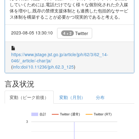
していくためには,電話だけでなく様々な個別化された介入媒
体を増やし,既存の禁煙支援体制とも連携した包括的なサービ
ス体制を構築することが必要かつ現実的であると考える。
2023-08-05 13:30:10
Twitter
4 + 2
https://www.jstage.jst.go.jp/article/jph/62/3/62_14-
046/_article/-char/ja/
(
info:doi/10.11236/jph.62.3_125
)
言及状況
変動（ピーク前後）
変動（月別）
分布
合計
Twitter (通常)
Twitter (RT)
3