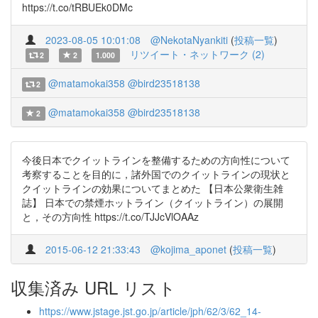
https://t.co/tRBUEk0DMc
2023-08-05 10:01:08
@NekotaNyankiti
(
投稿一覧
)
リツイート・ネットワーク (2)
2
2
1.000
@matamokai358
@bird23518138
2
@matamokai358
@bird23518138
2
今後日本でクイットラインを整備するための方向性について
考察することを目的に，諸外国でのクイットラインの現状と
クイットラインの効果についてまとめた 【日本公衆衛生雑
誌】 日本での禁煙ホットライン（クイットライン）の展開
と，その方向性 https://t.co/TJJcVlOAAz
2015-06-12 21:33:43
@kojima_aponet
(
投稿一覧
)
収集済み URL リスト
https://www.jstage.jst.go.jp/article/jph/62/3/62_14-