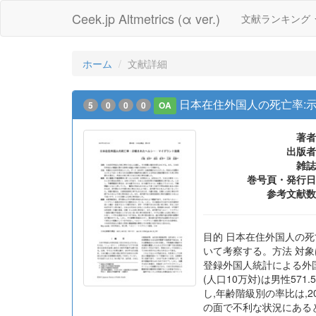
Ceek.jp Altmetrics (α ver.)
文献ランキング
ホーム
文献詳細
日本在住外国人の死亡率:
5
0
0
0
OA
著者
出版者
雑誌
巻号頁・発行日
参考文献数
目的 日本在住外国人の
いて考察する。方法 対象
登録外国人統計による外
(人口10万対)は男性57
し,年齢階級別の率比は,20
の面で不利な状況にある