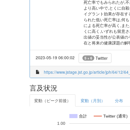
死亡率でもみられたが,
より高い中で,とくに自
イグラント効果が存在す
られた低い死亡率は,何も
による死亡率が高く,ま
くに高く,いずれも留意
出値の妥当性が公表値の
在と将来の健康課題の解
2023-05-19 06:00:02
Twitter
5 + 6
https://www.jstage.jst.go.jp/article/jph/64/12/64
言及状況
変動（ピーク前後）
変動（月別）
分布
合計
Twitter (通常)
1.00