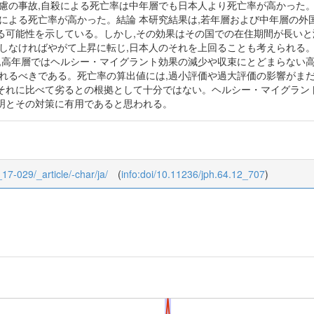
不慮の事故,自殺による死亡率は中年層でも日本人より死亡率が高かった
殺による死亡率が高かった。結論 本研究結果は,若年層および中年層の外
る可能性を示している。しかし,その効果はその国での在住期間が長いと
しなければやがて上昇に転じ,日本人のそれを上回ることも考えられる。死
た,高年層ではヘルシー・マイグラント効果の減少や収束にとどまらない
されるべきである。死亡率の算出値には,過小評価や過大評価の影響がまだ
それに比べて劣るとの根拠として十分ではない。ヘルシー・マイグラン
明とその対策に有用であると思われる。
_17-029/_article/-char/ja/
(
info:doi/10.11236/jph.64.12_707
)