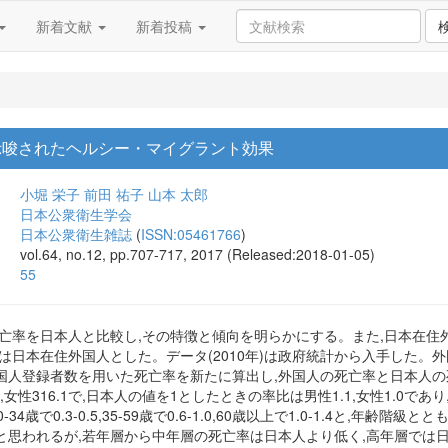
新着文献
新着投稿
示唆されたヘルシー・マイグラント効果
小堀 栄子
前田 祐子
山本 太郎
日本公衆衛生学会
日本公衆衛生雑誌
(
ISSN:05461766
)
vol.64, no.12, pp.707-717, 2017 (Released:2018-01-05)
55
死亡率を日本人と比較し,その特徴と傾向を明らかにする。また,日本在
は日本在住外国人とした。データ(2010年)は政府統計から入手した
国人登録者数を用いた死亡率を新たに算出し,外国人の死亡率と日本人の
1.5,女性316.1で,日本人の値を1としたときの率比は男性1.1,女性1.
-34歳で0.3-0.5,35-59歳で0.6-1.0,60歳以上で1.0-1.4と
と思われるが,若年層から中年層の死亡率は日本人より低く,高年層では