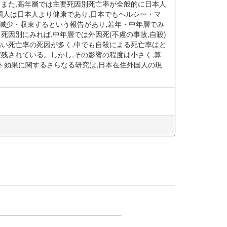
。また,高年層では主要死因別死亡率が全般的に日本人
国人は日本人より健康であり,日本でもヘルシー・マ
減少・収束するという報告があり,若年・中年層でみ
因別にみれば,中年層では外因死(不慮の事故,自殺)
高い死亡率の死因が多く,中でも自殺による死亡率はと
残されている。しかし,その影響の程度は小さく,算
ト効果に関するさらなる研究は,日本在住外国人の現