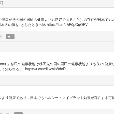
覧
)
健康がその国の国民の健康よりも良好であること）の存在が日本でも示唆さ
 ※日本人の値を1としたときの比 https://t.co/LAP0pQqOFV
覧
)
1
rant Effect) 」移民の健康状態は移民先の国の国民の健康状態よりも良
" https://t.co/vdLwwkWdoD
人より健康であり，日本でもヘルシー・マイグラント効果が存在する可能