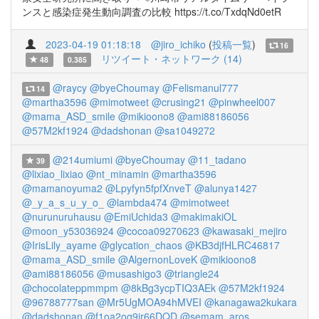
ンスと感染症発生動向調査の比較 https://t.co/TxdqNd0etR
2023-04-19 01:18:18
@jiro_ichiko
(
投稿一覧
)
16
リツイート・ネットワーク (14)
48
0.385
@raycy
@byeChoumay
@Felismanul777
14
@martha3596
@mimotweet
@crusing21
@pinwheel007
@mama_ASD_smile
@mikioono8
@ami88186056
@57M2kf1924
@dadshonan
@sa1049272
@214umiumi
@byeChoumay
@11_tadano
39
@lixiao_lixiao
@nt_minamin
@martha3596
@mamanoyuma2
@Lpyfyn5fpfXnveT
@alunya1427
@_y_a_s_u_y_o_
@lambda474
@mimotweet
@nurunuruhausu
@EmiUchida3
@makimakiOL
@moon_y53036924
@cocoa09270623
@kawasaki_mejiro
@IrisLily_ayame
@glycation_chaos
@KB3djfHLRC46817
@mama_ASD_smile
@AlgernonLoveK
@mikioono8
@ami88186056
@musashigo3
@triangle24
@chocolateppmmpm
@8kBg3ycpTIQ3AEk
@57M2kf1924
@96788777san
@Mr5UgMOA94hMVEI
@kanagawa2kukara
@dadshonan
@f1oa2og9jr66DQD
@semam_aros