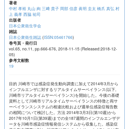
著者
中村 孝裕
丸山 絢
三﨑 貴子
岡部 信彦
眞明 圭太
橋爪 真弘
村
上 義孝
西脇 祐司
出版者
日本公衆衛生学会
雑誌
日本公衆衛生雑誌
(
ISSN:05461766
)
巻号頁・発行日
vol.65, no.11, pp.666-676, 2018-11-15 (Released:2018-12-
05)
参考文献数
19
目的 川崎市では感染症発生動向調査に加えて2014年3月から
インフルエンザに対するリアルタイムサーベイランス(以下,
川崎市リアルタイムサーベイランス)を開始した。今後の基礎
資料として川崎市リアルタイムサーベイランスの特徴と両サ
ーベイランスシステムの相違比較および週単位感染症報告数
の相関について検討した。方法 2014年3月3日(第10週)から
2017年10月1日(第39週)までの全187週間のインフルエンザデ
ータを川崎市感染症情報発信システムから収集した。感染症