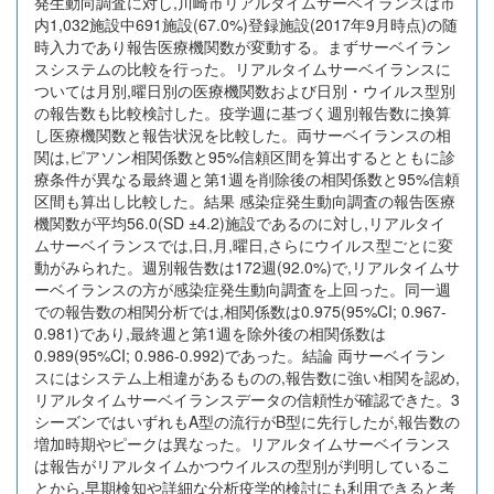
発生動向調査に対し,川崎市リアルタイムサーベイランスは市
内1,032施設中691施設(67.0%)登録施設(2017年9月時点)の随
時入力であり報告医療機関数が変動する。まずサーベイラン
スシステムの比較を行った。リアルタイムサーベイランスに
ついては月別,曜日別の医療機関数および日別・ウイルス型別
の報告数も比較検討した。疫学週に基づく週別報告数に換算
し医療機関数と報告状況を比較した。両サーベイランスの相
関は,ピアソン相関係数と95%信頼区間を算出するとともに診
療条件が異なる最終週と第1週を削除後の相関係数と95%信頼
区間も算出し比較した。結果 感染症発生動向調査の報告医療
機関数が平均56.0(SD ±4.2)施設であるのに対し,リアルタイ
ムサーベイランスでは,日,月,曜日,さらにウイルス型ごとに変
動がみられた。週別報告数は172週(92.0%)で,リアルタイムサ
ーベイランスの方が感染症発生動向調査を上回った。同一週
での報告数の相関分析では,相関係数は0.975(95%CI; 0.967-
0.981)であり,最終週と第1週を除外後の相関係数は
0.989(95%CI; 0.986-0.992)であった。結論 両サーベイラン
スにはシステム上相違があるものの,報告数に強い相関を認め,
リアルタイムサーベイランスデータの信頼性が確認できた。3
シーズンではいずれもA型の流行がB型に先行したが,報告数の
増加時期やピークは異なった。リアルタイムサーベイランス
は報告がリアルタイムかつウイルスの型別が判明しているこ
とから,早期検知や詳細な分析疫学的検討にも利用できると考