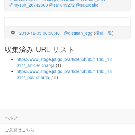
@mysun_28742600
@sa1049272
@sakudake
2018-12-05 06:50:46
@dietitian_egg
(
投稿一覧
)
収集済み URL リスト
https://www.jstage.jst.go.jp/article/jph/65/11/65_18-
014/_article/-char/ja
(1)
https://www.jstage.jst.go.jp/article/jph/65/11/65_18-
014/_pdf/-char/ja
(15)
ヘルプ
ご意見はこちら