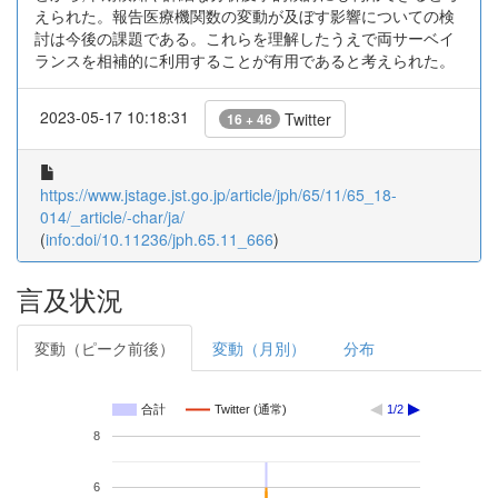
えられた。報告医療機関数の変動が及ぼす影響についての検
討は今後の課題である。これらを理解したうえで両サーベイ
ランスを相補的に利用することが有用であると考えられた。
2023-05-17 10:18:31
Twitter
16 + 46
https://www.jstage.jst.go.jp/article/jph/65/11/65_18-
014/_article/-char/ja/
(
info:doi/10.11236/jph.65.11_666
)
言及状況
変動（ピーク前後）
変動（月別）
分布
合計
Twitter (通常)
1/2
8
6