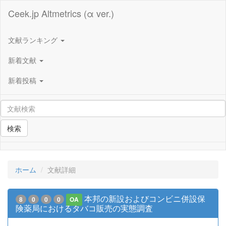
Ceek.jp Altmetrics (α ver.)
文献ランキング
新着文献
新着投稿
検索
ホーム
文献詳細
本邦の新設およびコンビニ併設保
8
0
0
0
OA
険薬局におけるタバコ販売の実態調査