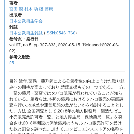
著者
宮田 潤
村木 功
磯 博康
出版者
日本公衆衛生学会
雑誌
日本公衆衛生雑誌
(
ISSN:05461766
)
巻号頁・発行日
vol.67, no.5, pp.327-333, 2020-05-15 (Released:2020-06-
02)
参考文献数
25
目的 近年,薬局・薬剤師による公衆衛生の向上に向けた取り組
みへの期待が高まっており,禁煙支援もその一つである。一方,
一部の薬局・薬店ではタバコ販売が行われていることが知ら
れている。筆者らは,本邦の薬局におけるタバコ販売の実態調
査を行い,地域差や運営形態の差がないかを検討することとし
た。方法 全国調査として,2018年の地方財務局「製造たばこ
小売販売業許可者一覧」と地方厚生局「保険薬局一覧」を突
合させ,2018年開設の保険薬局のうち,タバコ販売許可を受け
た数と割合を調べた。加えて,コンビニエンスストアの名称を