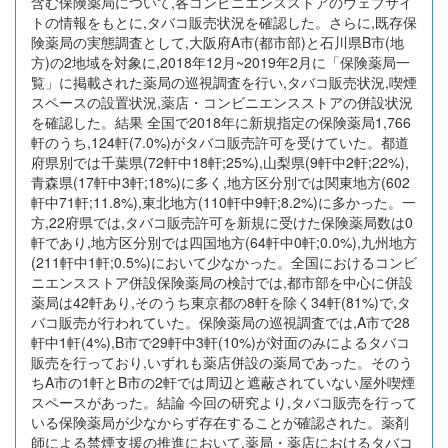
含む保険薬局について,各コンビニエンスストアのウェブサイ
トの情報をもとに,タバコ販売状況を確認した。さらに,既存保
険薬局の実態調査として,大阪府A市(都市部)と石川県B市(地
方)の2地域を対象に,2018年12月~2019年2月に「保険薬局一
覧」に掲載された薬局の巡視調査を行い,タバコ販売状況,喫煙
スペースの設置状況,薬店・コンビニエンスストアの併設状況
を確認した。結果 全国で2018年に新規指定の保険薬局1,766
軒のうち,124軒(7.0%)がタバコ販売許可を受けていた。都道
府県別では千葉県(72軒中18軒;25%),山梨県(9軒中2軒;22%),
青森県(17軒中3軒;18%)に多く,地方区分別では関東地方(602
軒中71軒;11.8%),東北地方(110軒中9軒;8.2%)に多かった。一
方,22府県では,タバコ販売許可を新規に受けた保険薬局数は0
軒であり,地方区分別では四国地方(64軒中0軒;0.0%),九州地方
(211軒中1軒;0.5%)において少なかった。全国におけるコンビ
ニエンスストア併設保険薬局の検討では,都市部を中心に併設
薬局は42軒あり,そのうち東京都の8軒を除く34軒(81%)で,タ
バコ販売が行われていた。保険薬局の巡視調査では,A市で28
軒中1軒(4%),B市で29軒中3軒(10%)が対面のみによるタバコ
販売を行っており,いずれも薬店併設の薬局であった。そのう
ちA市の1軒とB市の2軒では周辺と遮蔽されていない屋外喫煙
スペースがあった。結論 今回の研究より,タバコ販売を行って
いる保険薬局が少なからず存在することが確認された。薬剤
師による禁煙支援の推進において,薬局・薬店におけるタバコ