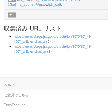
@kojima_aponet
@nstowtph_daiki
0
収集済み URL リスト
https://www.jstage.jst.go.jp/article/jph/67/5/67_19-
107/_article/-char/ja
(5)
https://www.jstage.jst.go.jp/article/jph/67/5/67_19-
107/_article/-char/ja/
(3)
ヘルプ
ご意見はこちら
TechTech Inc.