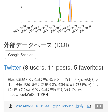
1
*
*
0
2020-06-22
2020-05-05
2020-05-23
2020-06-10
2020-06-28
2020-05-11
2020-05-29
2020-06-16
2020-05-17
2020-06-04
外部データベース (DOI)
Google Scholar
Twitter
(8 users, 11 posts, 5 favorites)
日本の薬局とタバコ販売の論文としてはこんなのがありま
す。 全国で2018年に新規指定の保険薬局1,766軒のうち，
124軒（7.0%）がタバコ販売許可を受けていた。
https://t.co/kW6XmTfZRH
2023-03-23 18:19:44
@ph_lelouch
(
投稿一覧
)
2