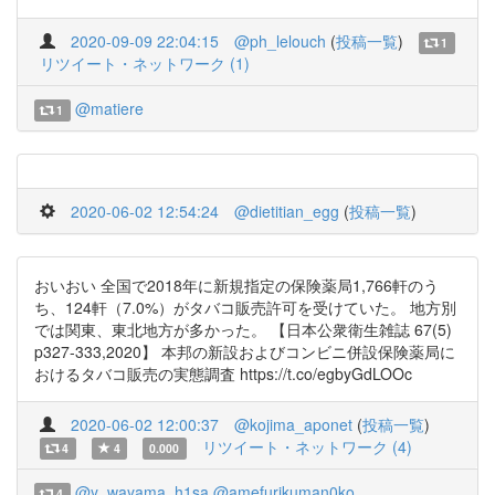
2020-09-09 22:04:15
@ph_lelouch
(
投稿一覧
)
1
リツイート・ネットワーク (1)
@matiere
1
2020-06-02 12:54:24
@dietitian_egg
(
投稿一覧
)
おいおい 全国で2018年に新規指定の保険薬局1,766軒のう
ち、124軒（7.0%）がタバコ販売許可を受けていた。 地方別
では関東、東北地方が多かった。 【日本公衆衛生雑誌 67(5)
p327-333,2020】 本邦の新設およびコンビニ併設保険薬局に
おけるタバコ販売の実態調査 https://t.co/egbyGdLOOc
2020-06-02 12:00:37
@kojima_aponet
(
投稿一覧
)
リツイート・ネットワーク (4)
4
4
0.000
@y_wayama_h1sa
@amefurikuman0ko
4