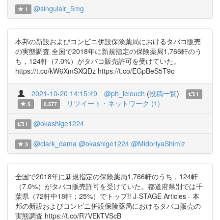
@singulair_5mg
1
本邦の新設およびコンビニ併設保険薬局におけるタバコ販売
の実態調査 全国で2018年に新規指定の保険薬局1,766軒のう
ち，124軒（7.0%）がタバコ販売許可を受けていた。
https://t.co/kW6XmSXQDz https://t.co/EGpBeS5T9o
2021-10-20 14:15:49
@ph_lelouch
(
投稿一覧
)
1
リツイート・ネットワーク (1)
5
0.577
@okashige1224
1
@clark_dama
@okashige1224
@MidoriyaShimiz
3
全国で2018年に新規指定の保険薬局1,766軒のうち，124軒
（7.0%）がタバコ販売許可を受けていた。都道府県別では千
葉県（72軒中18軒；25%）でトップ!! J-STAGE Articles - 本
邦の新設およびコンビニ併設保険薬局におけるタバコ販売の
実態調査 https://t.co/R7VEkTVScB