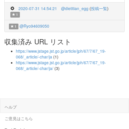
2020-07-31 14:54:21
@dietitian_egg
(
投稿一覧
)
1
@Ryo94609050
1
収集済み URL リスト
https://www.jstage.jst.go.jp/article/jph/67/7/67_19-
068/_article/-char/ja
(1)
https://www.jstage.jst.go.jp/article/jph/67/7/67_19-
068/_article/-char/ja/
(3)
ヘルプ
ご意見はこちら