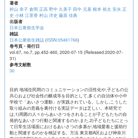
著者
村山 幸子
倉岡 正高
野中 久美子
田中 元基
根本 裕太
安永 正
史
小林 江里香
村山 洋史
藤原 佳典
出版者
日本公衆衛生学会
雑誌
日本公衆衛生雑誌
(
ISSN:05461766
)
巻号頁・発行日
vol.67, no.7, pp.452-460, 2020-07-15 (Released:2020-07-
31)
参考文献数
30
目的 地域住民間のコミュニケーションの活性化や,子どもの公
共心および社会性の醸成等を目的として,多くの自治体や小中
学校で「あいさつ運動」が実践されている。しかし,こうした
取り組みの意義を裏付ける実証データは乏しい。本研究で
は,1)周囲の人々からあいさつをされることが子どもたちの自
発的なあいさつ行動と関連するのか,また,2)子どもたちにとっ
て日常生活場面におけるあいさつの多寡が,地域愛着と援助行
動と関連するのかを検証する。方法 東京都A区および神奈川