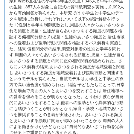
県川崎市B区在住の小学4-6年生の児童1,346人と中学1-2年生
の生徒1,357人を対象に自記式の質問紙調査を実施し,2,692人
から有効回答が得られた。本研究では,小学生と中学生のデー
タを層別に分析し,それぞれについて以下の統計解析を行っ
た;1)性別と学年を制御変数とし,周囲の人々からあいさつをさ
れる頻度と児童・生徒が自らあいさつをする頻度の関連を検
証する偏相関分析と,2)児童・生徒のあいさつ頻度と,居住地域
への愛着および援助行動の関係を検証するパス解析を実施し
た。結果 偏相関分析の結果,調査対象者の性別と学年を問わ
ず,周囲の人々からあいさつをされる頻度と,児童・生徒が自ら
あいさつをする頻度との間に正の相関関係が認められた。さ
らに,パス解析の結果,あいさつをされる頻度が地域愛着と関連
し,あいさつをする頻度が地域愛着および援助行動と関連する
というモデルが得られた。当該モデルは,小学生と中学生の双
方で高い適合度が認められた。結論 子どもたちにとって,日常
生活場面で周囲の人々とあいさつを交わすことは,居住地域へ
の愛着を強めることが明らかとなった。とりわけ,彼らが自発
的にあいさつをすることは,他者への援助という具体的な行動
にも結びつくことが明らかとなり,家庭・学校・地域であいさ
つを推奨することの意義が実証された。あいさつされる頻度
とあいさつする頻度に関連が認められたことから,周囲の大人
による働きかけが,子どもたちに自発的なあいさつ行動を定着
させる上で重要になると考えられる。