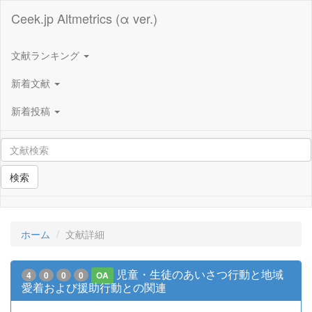
Ceek.jp Altmetrics (α ver.)
文献ランキング
新着文献
新着投稿
検索
ホーム
文献詳細
児童・生徒のあいさつ行動と地域
4
0
0
0
OA
愛着および援助行動との関連