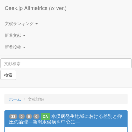
Ceek.jp Altmetrics (α ver.)
文献ランキング
新着文献
新着投稿
検索
ホーム
文献詳細
水俣病発生地域における差別と抑
33
0
0
0
OA
圧の論理―新潟水俣病を中心に―