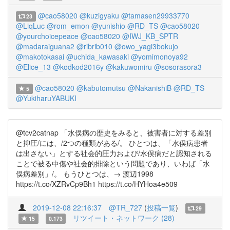
@cao58020
@kuzigyaku
@tamasen29933770
23
@LiqLuc
@rom_emon
@yunishio
@RD_TS
@cao58020
@yourchoicepeace
@cao58020
@IWJ_KB_SPTR
@madaraiguana2
@ribrib010
@owo_yagi3bokujo
@makotokasai
@uchida_kawasaki
@yomimonoya92
@Elice_13
@kodkod2016y
@kakuwomiru
@sosorasora3
@cao58020
@kabutomutsu
@NakanishiB
@RD_TS
5
@YukiharuYABUKI
@tcv2catnap 「水俣病の歴史をみると、被害者に対する差別
と抑圧/には、/2つの種類がある/。 ひとつは、「水俣病患者
は出さない」とする社会的圧力および/水俣病だと認知される
ことで被る中傷や社会的排除という問題であり、いわば「水
俣病差別」/。 もうひとつは、→ 渡辺1998
https://t.co/XZRvCp9Bh1 https://t.co/HYHoa4e509
2019-12-08 22:16:37
@TR_727
(
投稿一覧
)
29
リツイート・ネットワーク (28)
15
0.173