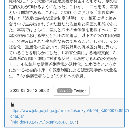
厳格化によって大量の未認定患者が発生する頃から、別の否
定的反応が加わるようになった。これが、「ニセ患者」差別
という問題である。これは、地域社会における「水俣病差
別」と「過度に厳格な認定制度(基準)」が、相互に深く絡み
合う中で生み出されてきた新たなる差別と抑圧の形態であっ
た。本稿ではさらに、差別と抑圧の全体像を把握すべく、新
潟水俣病における差別と抑圧の問題は、以下の7つの要因が関
与して生み出された複合的なものであること、しかし、その
複合化、重層化の度合いは、阿賀野川の流域区分毎に異なっ
ていることを明らかにした。1.加害企業による地域支配、2.
革新系の組織・運動に対する反発、3.漁村ぐるみの水俣病か
くし、4.伝統的な階層差別意識の活性化、5.水俣病という病
に対する社会的排斥、6.認定制度による認定棄却者の大量発
生、7.“水俣病患者らしさ”の欠如への反発。
2023-08-30 12:56:02
Twitter
33 + 22
https://www.jstage.jst.go.jp/article/jpkankyo/4/0/4_KJ00007485676
char/ja/
(
info:doi/10.24779/jpkankyo.4.0_204
)