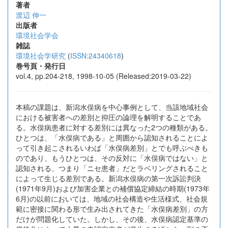
著者
渡辺 伸一
出版者
環境社会学会
雑誌
環境社会学研究
(
ISSN:24340618
)
巻号頁・発行日
vol.4, pp.204-218, 1998-10-05 (Released:2019-03-22)
本稿の課題は、新潟水俣病を中心事例として、当該地域社会
における被害者への差別と抑圧の論理を解明することであ
る。水俣病患者に対する差別には異なった2つの種類がある。
ひとつは、「水俣病である」と周囲から認知されることによ
って引き起こされるいわば「水俣病差別」とでも呼ぶべきも
のであり、もうひとつは、その反対に「水俣病ではない」と
認知される、つまり「ニセ患者」だとラベリングされること
によって生じる差別である。新潟水俣病の第一次訴訟判決
(1971年9月)および加害企業との補償協定締結の時期(1973年
6月)の以前においては、地域の社会構造や生活様式、社会規
範に密接に関わる形で生み出されてきた「水俣病差別」の方
だけが問題化していた。しかし、その後、水俣病認定基準の