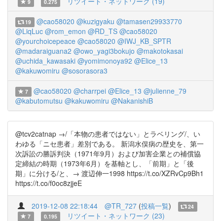
リツイート・ネットワーク (19)
9
0.275
@cao58020
@kuzigyaku
@tamasen29933770
19
@LiqLuc
@rom_emon
@RD_TS
@cao58020
@yourchoicepeace
@cao58020
@IWJ_KB_SPTR
@madaraiguana2
@owo_yagi3bokujo
@makotokasai
@uchida_kawasaki
@yomimonoya92
@Elice_13
@kakuwomiru
@sosorasora3
@cao58020
@charrpei
@Elice_13
@julienne_79
7
@kabutomutsu
@kakuwomiru
@NakanishiB
@tcv2catnap →/「本物の患者ではない」とラベリング/、い
わゆる「ニセ患者」差別である。 新潟水俣病の歴史を、第一
次訴訟の勝訴判決（1971年9月）および加害企業との補償協
定締結の時期（1973年6月）を基軸とし、「前期」と「後
期」に分ける/と、→ 渡辺伸一1998 https://t.co/XZRvCp9Bh1
https://t.co/f0oc8zjjeE
2019-12-08 22:18:44
@TR_727
(
投稿一覧
)
24
リツイート・ネットワーク (23)
7
0.195