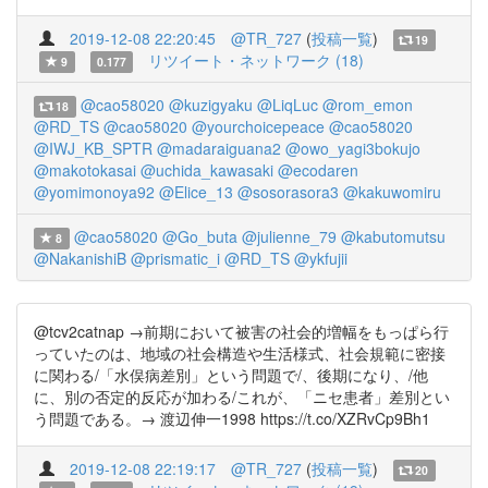
2019-12-08 22:20:45
@TR_727
(
投稿一覧
)
19
リツイート・ネットワーク (18)
9
0.177
@cao58020
@kuzigyaku
@LiqLuc
@rom_emon
18
@RD_TS
@cao58020
@yourchoicepeace
@cao58020
@IWJ_KB_SPTR
@madaraiguana2
@owo_yagi3bokujo
@makotokasai
@uchida_kawasaki
@ecodaren
@yomimonoya92
@Elice_13
@sosorasora3
@kakuwomiru
@cao58020
@Go_buta
@julienne_79
@kabutomutsu
8
@NakanishiB
@prismatic_i
@RD_TS
@ykfujii
@tcv2catnap →前期において被害の社会的増幅をもっぱら行
っていたのは、地域の社会構造や生活様式、社会規範に密接
に関わる/「水俣病差別」という問題で/、後期になり、/他
に、別の否定的反応が加わる/これが、「ニセ患者」差別とい
う問題である。→ 渡辺伸一1998 https://t.co/XZRvCp9Bh1
2019-12-08 22:19:17
@TR_727
(
投稿一覧
)
20