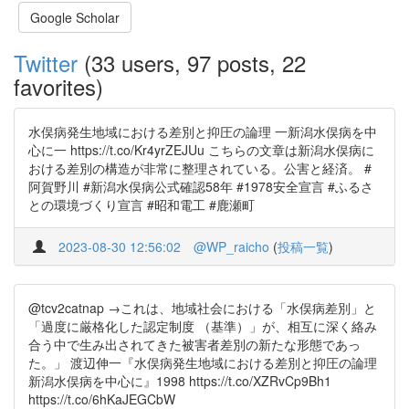
Google Scholar
Twitter
(33 users, 97 posts, 22
favorites)
水俣病発生地域における差別と抑圧の論理 一新潟水俣病を中
心に一 https://t.co/Kr4yrZEJUu こちらの文章は新潟水俣病に
おける差別の構造が非常に整理されている。公害と経済。 #
阿賀野川 #新潟水俣病公式確認58年 #1978安全宣言 #ふるさ
との環境づくり宣言 #昭和電工 #鹿瀬町
2023-08-30 12:56:02
@WP_raicho
(
投稿一覧
)
@tcv2catnap →これは、地域社会における「水俣病差別」と
「過度に厳格化した認定制度 （基準）」が、相互に深く絡み
合う中で生み出されてきた被害者差別の新たな形態であっ
た。」 渡辺伸一『水俣病発生地域における差別と抑圧の論理
新潟水俣病を中心に』1998 https://t.co/XZRvCp9Bh1
https://t.co/6hKaJEGCbW