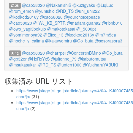
@cao58020
@NakanishiB
@kuzigyaku
@LiqLuc
28
@rom_emon
@yunishio
@RD_TS
@uni_uni222
@kodkod2016y
@cao58020
@yourchoicepeace
@cao58020
@IWJ_KB_SPTR
@madaraiguana2
@ribrib010
@owo_yagi3bokujo
@makotokasai
@_5000pt
@yomimonoya92
@Elice_13
@kodkod2016y
@m7m5ea
@noche_y_calima
@kakuwomiru
@Go_buta
@sosorasora3
@cao58020
@charrpei
@ConcertinBMino
@Go_buta
12
@gp32er
@HxRxYxS
@julienne_79
@kabutomutsu
@msukasuka1
@RD_TS
@unten1000
@YukiharuYABUKI
収集済み URL リスト
https://www.jstage.jst.go.jp/article/jpkankyo/4/0/4_KJ00007485
char/ja/
(31)
https://www.jstage.jst.go.jp/article/jpkankyo/4/0/4_KJ0000748
char/ja
(2)