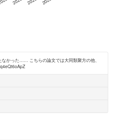
なかった…… こちらの論文では大同類聚方の他、
eQt6oApZ