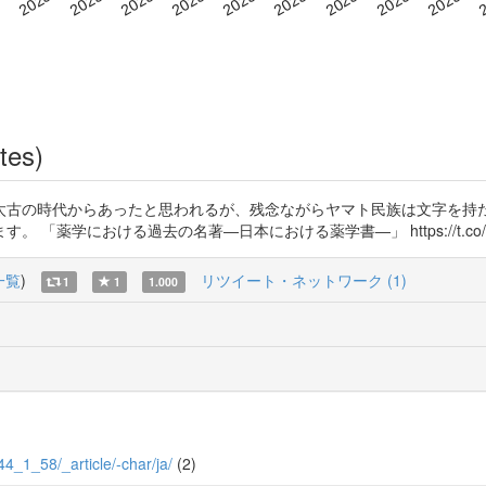
tes)
太古の時代からあったと思われるが、残念ながらヤマト民族は文字を持た
薬学における過去の名著―日本における薬学書―」 https://t.co/q4
一覧
)
リツイート・ネットワーク (1)
1
1
1.000
/44_1_58/_article/-char/ja/
(2)