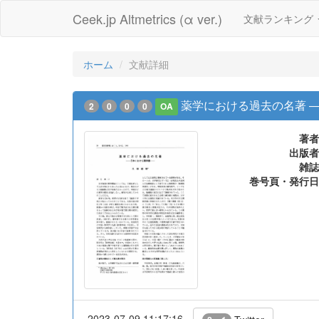
Ceek.jp Altmetrics (α ver.)
文献ランキング
ホーム
文献詳細
薬学における過去の名著 
2
0
0
0
OA
著者
出版者
雑誌
巻号頁・発行日
2023-07-09 11:17:16