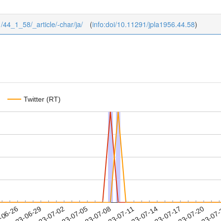
1/44_1_58/_article/-char/ja/
(
info:doi/10.11291/jpla1956.44.58
)
Twitter (RT)
2023-07-17
2023-07-20
2023-07
-06-26
2
2023-06-29
2023-07-02
2023-07-05
2023-07-08
2023-07-11
2023-07-14