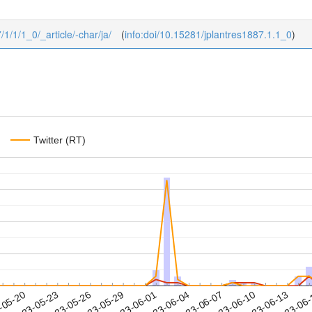
/1/1/1_0/_article/-char/ja/
(
info:doi/10.15281/jplantres1887.1.1_0
)
Twitter (RT)
2023-06-10
2023-06-13
2023-06
-05-20
2
2023-05-23
2023-05-26
2023-05-29
2023-06-01
2023-06-04
2023-06-07