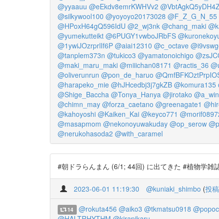
@yyaauu
@eEkdv8emrKWHVv2
@VbtAgkQ5yDH4
@silkywool100
@yoyoyo20173028
@F_Z_G_N_55
@HPoxH64gQ596IdU
@2_wj3nk
@chang_maki
@k
@yumekutteikt
@6PUGY1vwboJRbFS
@kuronekoy
@1ywiJOzrprlIf6P
@aiai12310
@c_octave
@i9vswg
@tanplem373n
@tukico3
@yamatonoichigo
@zsJC
@maki_maru_maki
@miiichan08171
@ractis_36
@
@oliverunrun
@pon_de_haruo
@QmfBFKOztPrpIO
@harapeko_mie
@hJHcedbj3j7gkZB
@komura135
@Shige_Baccha
@Tonya_Hanya
@jirotako
@a_win
@chimn_may
@forza_caetano
@greenagate1
@hir
@kahoyoshi
@Kaiken_Kai
@keyco771
@morif0897
@masapmom
@nekonoyuwakuday
@op_serow
@p
@nerukohasoda2
@with_caramel
#朝ドラらんまん (6/1; 44回) に出てきた #植物学
2023-06-01 11:19:30
@kuniaki_shimbo
(
投稿
@rokuta456
@aiko3
@tkmatsu0918
@popoc
14
@HALTRHYTHM
@kirapikaru