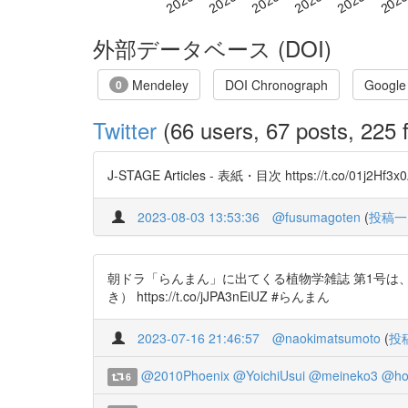
外部データベース (DOI)
Mendeley
DOI Chronograph
Google
0
Twitter
(66 users, 67 posts, 225 f
J-STAGE Articles - 表紙・目次 https://t.co/01j2H
2023-08-03 13:53:36
@fusumagoten
(
投稿一
朝ドラ「らんまん」に出てくる植物学雑誌 第1号は、j-stageで
き） https://t.co/jJPA3nEiUZ #らんまん
2023-07-16 21:46:57
@naokimatsumoto
(
投
@2010Phoenix
@YoichiUsui
@meineko3
@ho
6