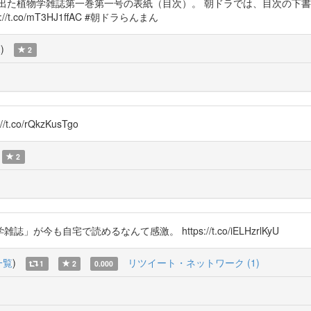
出た植物学雑誌第一巻第一号の表紙（目次）。 朝ドラでは、目次の下書
.co/mT3HJ1ffAC #朝ドラらんまん
覧
)
2
.co/rQkzKusTgo
2
今も自宅で読めるなんて感激。 https://t.co/iELHzrlKyU
一覧
)
リツイート・ネットワーク (1)
1
2
0.000