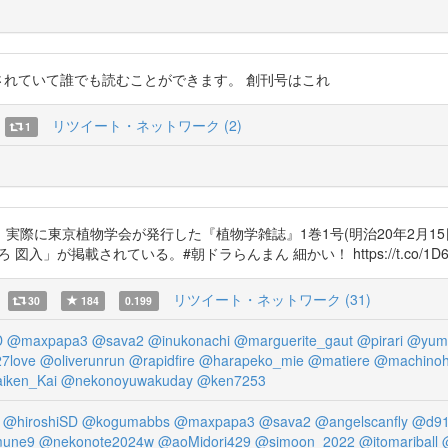
されていて誰でも読むことができます。 創刊号はこれ
リツイート・ネットワーク (2)
1
際に東京植物学会が発行した『植物学雑誌』1巻1号(明治20年2月15
が掲載されている。#朝ドラらんまん 細かい！ https://t.co/1D6D
リツイート・ネットワーク (31)
30
184
0.199
D
@maxpapa3
@sava2
@inukonachi
@marguerite_gaut
@pirari
@yume
7love
@oliverunrun
@rapidfire
@harapeko_mie
@matiere
@machinoh
iken_Kai
@nekonoyuwakuday
@ken7253
@hiroshiSD
@kogumabbs
@maxpapa3
@sava2
@angelscanfly
@d91
mune9
@nekonote2024w
@aoMidori429
@simoon_2022
@itomariball