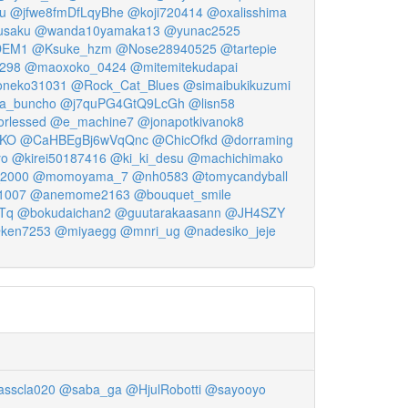
u
@jfwe8fmDfLqyBhe
@koji720414
@oxalisshima
usaku
@wanda10yamaka13
@yunac2525
DEM1
@Ksuke_hzm
@Nose28940525
@tartepie
298
@maoxoko_0424
@mitemitekudapai
neko31031
@Rock_Cat_Blues
@simaibukikuzumi
a_buncho
@j7quPG4GtQ9LcGh
@lisn58
orlessed
@e_machine7
@jonapotkivanok8
AKO
@CaHBEgBj6wVqQnc
@ChicOfkd
@dorraming
yo
@kirei50187416
@ki_ki_desu
@machichimako
_2000
@momoyama_7
@nh0583
@tomycandyball
1007
@anemome2163
@bouquet_smile
Tq
@bokudaichan2
@guutarakaasann
@JH4SZY
ken7253
@miyaegg
@mnri_ug
@nadesiko_jeje
asscla020
@saba_ga
@HjulRobotti
@sayooyo