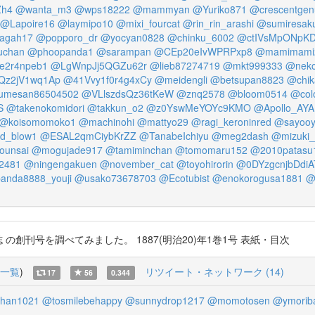
Zh4
@wanta_m3
@wps18222
@mammyan
@Yuriko871
@crescentgen
@Lapoire16
@laymipo10
@mixi_fourcat
@rin_rin_arashi
@sumiresak
agah17
@popporo_dr
@yocyan0828
@chinku_6002
@ctIVsMpONpK
uchan
@phoopanda1
@sarampan
@CEp20eIvWPRPxp8
@mamimami
e2r4npeb1
@LgWnpJj5QGZu62r
@lieb87274719
@mkt999333
@neko
Qz2jV1wq1Ap
@41Vvy1f0r4g4xCy
@meidengli
@betsupan8823
@chik
umesan86504502
@VLlszdsQz36tKeW
@znq2578
@bloom0514
@col
S
@takenokomidori
@takkun_o2
@z0YswMeYOYc9KMO
@Apollo_AY
@koisomomoko1
@machinohi
@mattyo29
@ragi_keroninred
@sayoo
d_blow1
@ESAL2qmCiybKrZZ
@TanabeIchiyu
@meg2dash
@mizuki
ounsai
@mogujade917
@tamiminchan
@tomomaru152
@2010patasu
2481
@ningengakuen
@november_cat
@toyohirorin
@0DYzgcnjbDdiA
anda8888_youji
@usako73678703
@Ecotubist
@enokorogusa1881
@
雑誌 の創刊号を調べてみました。 1887(明治20)年1巻1号 表紙・目次
一覧
)
リツイート・ネットワーク (14)
17
56
0.344
han1021
@tosmilebehappy
@sunnydrop1217
@momotosen
@ymorib