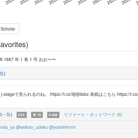
 Scholar
avorites)
f3x0A 1887 年 1 巻 1 号 おお〜〜
覧
)
見られるのね。 https://t.co/lij0jfdebz 表紙はこちら https:/
稿一覧
)
リツイート・ネットワーク (6)
6
10
0.408
nda_ya
@seibou_udoku
@yoshihirorin