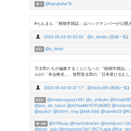
@harukohe78
1
#らんまん 「植物学雑誌」はバックナンバーが公開
2023-06-03 00:02:29
@n_taraku
(
投稿一覧
)
@p_birdo
2
万太郎たちが編集することになった『植物学雑誌』。実
ル)の「本会略史」、牧野富太郎の「日本産ひるむしろ 図入」
2023-06-02 00:47:17
@raizou5th
(
投稿一覧
)
@enokorogusa1881
@y_shibuko
@hiroshiS
31
@pon_de_haruo
@z0YswMeYOYc9KMO
@minami2
@ayuko1
@chimn_may
@skk1bbb
@canele33
@Ka
@375kusu
@marim8miram
@nichijono1126
159
@shan_pain
@mingming7207
@C7Lapis
@fue_ra