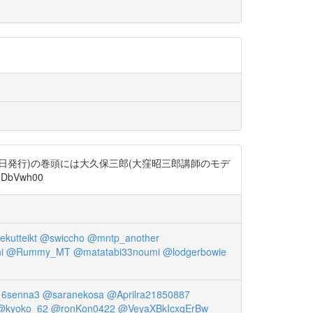
日発行)の巻頭には大久保三郎(大窪昭三郎講師のモデ
bVwh00
kutteikt
@swiccho
@mntp_another
i
@Rummy_MT
@matatabi33noumi
@lodgerbowie
6senna3
@saranekosa
@Aprilra21850887
@kyoko_62
@ronKon0422
@VeyaXBkIcxqErBw