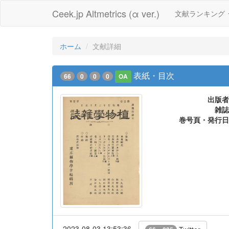
Ceek.jp Altmetrics (α ver.)
文献ランキング
ホーム
文献詳細
表紙・目次
66
0
0
0
OA
出版者
雑誌
巻号頁・発行日
2023-08-03 13:53:36