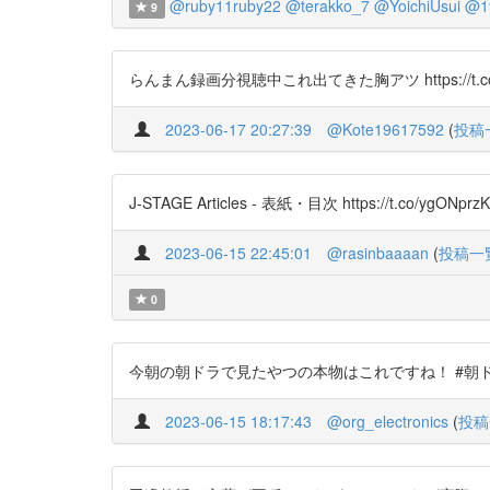
@ruby11ruby22
@terakko_7
@YoichiUsui
@1
9
らんまん録画分視聴中これ出てきた胸アツ https://t.co/
2023-06-17 20:27:39
@Kote19617592
(
投稿
J-STAGE Articles - 表紙・目次 https://t
2023-06-15 22:45:01
@rasinbaaaan
(
投稿一
0
今朝の朝ドラで見たやつの本物はこれですね！ #朝ドラらんまん 
2023-06-15 18:17:43
@org_electronics
(
投稿