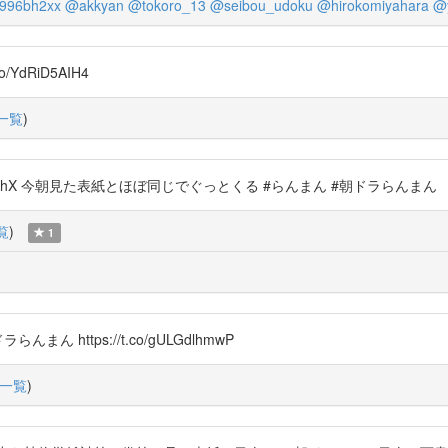
996bh2xx
@akkyan
@tokoro_13
@seibou_udoku
@hirokomiyahara
@y
YdRiD5AIH4
一覧
)
.co/ygONprzKhX 今朝見た表紙とほぼ同じでぐっとくる #らんまん #朝ドラらんまん
覧
)
1
https://t.co/gULGdlhmwP
一覧
)