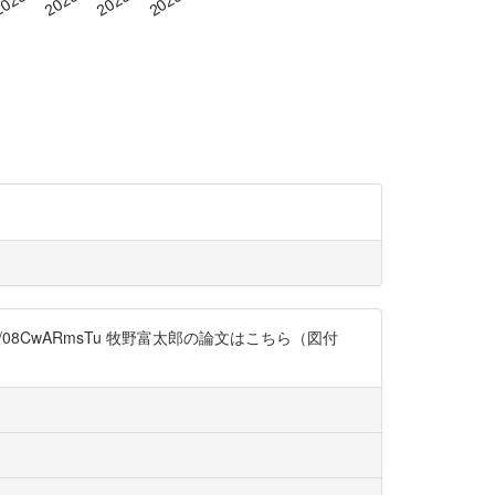
/t.co/08CwARmsTu 牧野富太郎の論文はこちら（図付