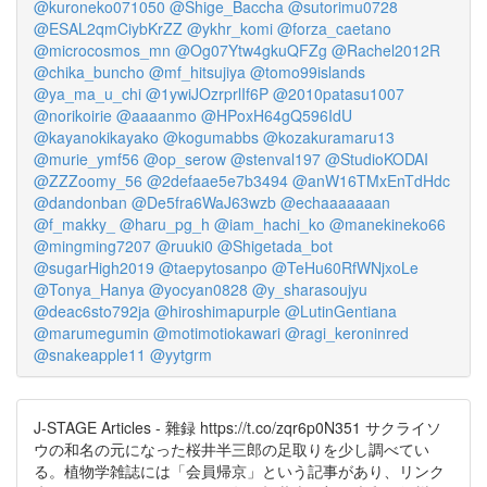
@kuroneko071050
@Shige_Baccha
@sutorimu0728
@ESAL2qmCiybKrZZ
@ykhr_komi
@forza_caetano
@microcosmos_mn
@Og07Ytw4gkuQFZg
@Rachel2012R
@chika_buncho
@mf_hitsujiya
@tomo99islands
@ya_ma_u_chi
@1ywiJOzrprlIf6P
@2010patasu1007
@norikoirie
@aaaanmo
@HPoxH64gQ596IdU
@kayanokikayako
@kogumabbs
@kozakuramaru13
@murie_ymf56
@op_serow
@stenval197
@StudioKODAI
@ZZZoomy_56
@2defaae5e7b3494
@anW16TMxEnTdHdc
@dandonban
@De5fra6WaJ63wzb
@echaaaaaaan
@f_makky_
@haru_pg_h
@iam_hachi_ko
@manekineko66
@mingming7207
@ruuki0
@Shigetada_bot
@sugarHigh2019
@taepytosanpo
@TeHu60RfWNjxoLe
@Tonya_Hanya
@yocyan0828
@y_sharasoujyu
@deac6sto792ja
@hiroshimapurple
@LutinGentiana
@marumegumin
@motimotiokawari
@ragi_keroninred
@snakeapple11
@yytgrm
J-STAGE Articles - 雜録 https://t.co/zqr6p0N351 サクライソ
ウの和名の元になった桜井半三郎の足取りを少し調べてい
る。植物学雑誌には「会員帰京」という記事があり、リンク