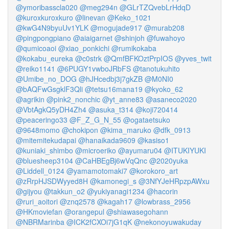
@ymoribasscla020
@meg294n
@GLrTZQvebLrHdqD
@kuroxkuroxkuro
@linevan
@Keko_1021
@kwG4N9byuUv1YLK
@mogujade917
@murab208
@pingpongpiano
@aiaigarnet
@shinjoh
@fuwahoyo
@qumicoaoi
@xiao_ponkichi
@rumikokaba
@kokabu_eureka
@c0strk
@QmfBFKOztPrpIOS
@yves_twit
@reiko1141
@6PUGY1vwboJRbFS
@tanotukuhito
@Umibe_no_DOG
@hJHcedbj3j7gkZB
@M0NI0
@bAQFwGsgklF3Qli
@tetsu16mana19
@kyoko_62
@agrikin
@pink2_nonchic
@yt_anne83
@asaneco2020
@VbtAgkQ5yDH4Zh4
@asuka_t314
@koji720414
@peaceringo33
@F_Z_G_N_55
@ogataetsuko
@9648momo
@chokipon
@kima_maruko
@dfk_0913
@mitemitekudapai
@hanaikada9609
@kasiso1
@kuniaki_shimbo
@microeriko
@ayumaru04
@ITUKIYUKI
@bluesheep3104
@CaHBEgBj6wVqQnc
@2020yuka
@Liddell_0124
@yamamotomaki7
@korokoro_art
@zRrpHJSDWyyed8H
@kamonegi_s
@3NfYJeHRpzpAWxu
@gijyou
@takkun_o2
@yukiyanagi1234
@hacorin
@ruri_aoitori
@znq2578
@kagah17
@lowbrass_2956
@HKmoviefan
@orangepul
@shiawasegohann
@NBRMarinba
@ICK2fCXOi7jG1qK
@nekonoyuwakuday