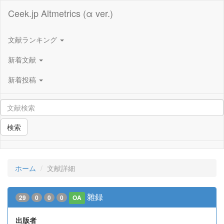
Ceek.jp Altmetrics (α ver.)
文献ランキング
新着文献
新着投稿
検索
ホーム
文献詳細
雜録
29
0
0
0
OA
出版者