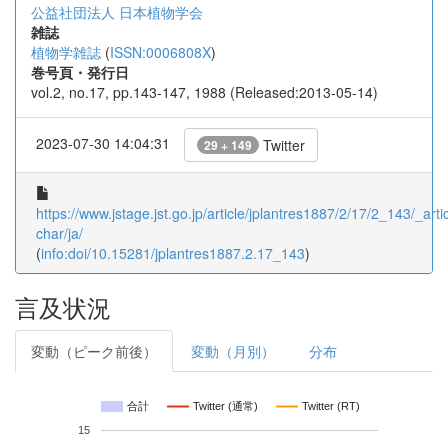
公益社団法人 日本植物学会
雑誌
植物学雑誌
(
ISSN:0006808X
)
巻号頁・発行日
vol.2, no.17, pp.143-147, 1988 (Released:2013-05-14)
2023-07-30 14:04:31
Twitter
29 + 149
https://www.jstage.jst.go.jp/article/jplantres1887/2/17/2_143/_artic
char/ja/
(
info:doi/10.15281/jplantres1887.2.17_143
)
言及状況
変動（ピーク前後）
変動（月別）
分布
合計
Twitter (通常)
Twitter (RT)
15