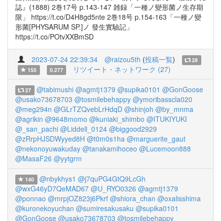
誌』(1888) 2巻17号 p.143-147 雑録「一種ノ變形菌ノ生存期
限」 https://t.co/D4H8gd5nte 2巻18号 p.154-163「一種ノ變
形菌[PHYSARUM SP.]ノ 發生實驗記」
https://t.co/POtvXXBmSD
2023-07-24 22:39:34
@raizou5th
(
投稿一覧
)
28
リツイート・ネットワーク (27)
155
0.277
@tabimushi
@agmtj1379
@supika0101
@GonGoose
27
@usako73678703
@tosmilebehappy
@ymoribasscla020
@meg294n
@GLrTZQvebLrHdqD
@shinjoh
@by_mnma
@agrikin
@9648momo
@kuniaki_shimbo
@ITUKIYUKI
@_san_pachi
@Liddell_0124
@biggood2929
@zRrpHJSDWyyed8H
@t0m0s1ha
@marguerite_gaut
@nekonoyuwakuday
@tanakamihoceo
@Lucemoon888
@MasaF26
@yytgrm
@nbykhys1
@j7quPG4GtQ9LcGh
140
@wxG46yD7QeMAD67
@U_RYO0326
@agmtj1379
@ponnao
@mrpjOZ823j6Pkrf
@shiora_chan
@oxalisshima
@kuronekoyuchan
@sumiresakusaku
@supika0101
@GonGoose
@usako73678703
@tosmilebehappy