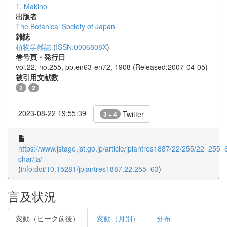
T. Makino
出版者
The Botanical Society of Japan
雑誌
植物学雑誌
(
ISSN:0006808X
)
巻号頁・発行日
vol.22, no.255, pp.en63-en72, 1908 (Released:2007-04-05)
被引用文献数
2
2
2023-08-22 19:55:39
Twitter
3 + 4
https://www.jstage.jst.go.jp/article/jplantres1887/22/255/22_255_6
char/ja/
(
info:doi/10.15281/jplantres1887.22.255_63
)
言及状況
変動（ピーク前後）
変動（月別）
分布