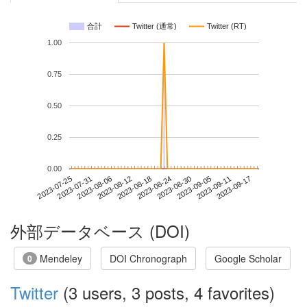
合計
Twitter (通常)
Twitter (RT)
1.00
0.75
0.50
0.25
0.00
2023-09-11
2023-07-25
2023-08-12
2023-08-30
2023-09-17
2023-07-31
2023-08-18
2023-09-05
2023-08-06
2023-08-24
外部データベース (DOI)
Mendeley
DOI Chronograph
Google Scholar
0
Twitter
(3 users, 3 posts, 4 favorites)