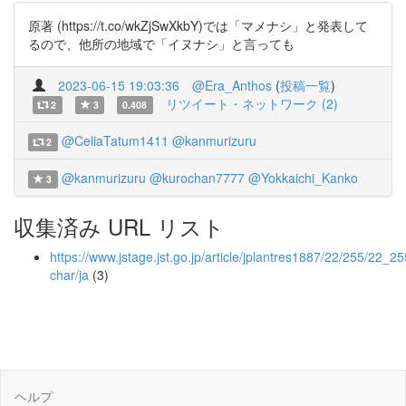
原著 (https://t.co/wkZjSwXkbY)では「マメナシ」と発表して
るので、他所の地域で「イヌナシ」と言っても
2023-06-15 19:03:36
@Era_Anthos
(
投稿一覧
)
リツイート・ネットワーク (2)
2
3
0.408
@CeliaTatum1411
@kanmurizuru
2
@kanmurizuru
@kurochan7777
@Yokkaichi_Kanko
3
収集済み URL リスト
https://www.jstage.jst.go.jp/article/jplantres1887/22/255/22_2
char/ja
(3)
ヘルプ