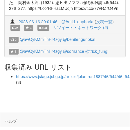
た。 岡村金太郎. (1932). 思ヒ出ノママ. 植物学雑誌 46(544):
276–277. https://t.co/RFHaLMUdjn https://t.co/77vRZrO4Vn
2023-06-16 20:01:46
@Amid_euphoria
(
投稿一覧
)
リツイート・ネットワーク (2)
2
3
0.408
@awQyKMmThHr4zgy
@benitengunokai
2
@awQyKMmThHr4zgy
@sornance
@trick_fungi
3
収集済み URL リスト
https://www.jstage.jst.go.jp/article/jplantres1887/46/544/46_5
(3)
ヘルプ