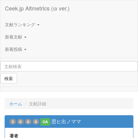
Ceek.jp Altmetrics (α ver.)
文献ランキング
新着文献
新着投稿
検索
ホーム
文献詳細
思ヒ出ノママ
3
0
0
0
OA
著者