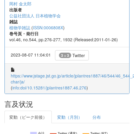
岡村 金太郎
出版者
公益社団法人 日本植物学会
雑誌
植物学雑誌
(
ISSN:0006808X
)
巻号頁・発行日
vol.46, no.544, pp.276-277, 1932 (Released:2011-01-26)
2023-08-07 11:04:01
Twitter
3 + 3
https://www.jstage.jst.go.jp/article/jplantres1887/46/544/46_544_2
char/ja/
(
info:doi/10.15281/jplantres1887.46.276
)
言及状況
変動（ピーク前後）
変動（月別）
分布
合計
Twitter (通常)
Twitter (RT)