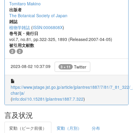
Tomitaro Makino
出版者
The Botanical Society of Japan
雑誌
植物学雑誌
(
ISSN:0006808X
)
巻号頁・発行日
vol.7, no.81, pp.322-325, 1893 (Released:2007-04-05)
被引用文献数
2
2
2023-08-02 10:37:09
Twitter
3 + 11
https://www.jstage.jst.go.jp/article/jplantres1887/7/81/7_81_322/_a
char/ja/
(
info:doi/10.15281/jplantres1887.7.322
)
言及状況
変動（ピーク前後）
変動（月別）
分布