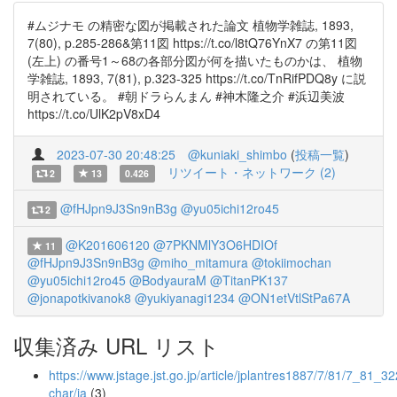
#ムジナモ の精密な図が掲載された論文 植物学雑誌, 1893,
7(80), p.285-286&第11図 https://t.co/l8tQ76YnX7 の第11図
(左上) の番号1～68の各部分図が何を描いたものかは、 植物
学雑誌, 1893, 7(81), p.323-325 https://t.co/TnRifPDQ8y に説
明されている。 #朝ドラらんまん #神木隆之介 #浜辺美波
https://t.co/UlK2pV8xD4
2023-07-30 20:48:25
@kuniaki_shimbo
(
投稿一覧
)
リツイート・ネットワーク (2)
2
13
0.426
@fHJpn9J3Sn9nB3g
@yu05ichi12ro45
2
@K201606120
@7PKNMlY3O6HDIOf
11
@fHJpn9J3Sn9nB3g
@miho_mitamura
@tokiimochan
@yu05ichi12ro45
@BodyauraM
@TitanPK137
@jonapotkivanok8
@yukiyanagi1234
@ON1etVtlStPa67A
収集済み URL リスト
https://www.jstage.jst.go.jp/article/jplantres1887/7/81/7_81_322
char/ja
(3)