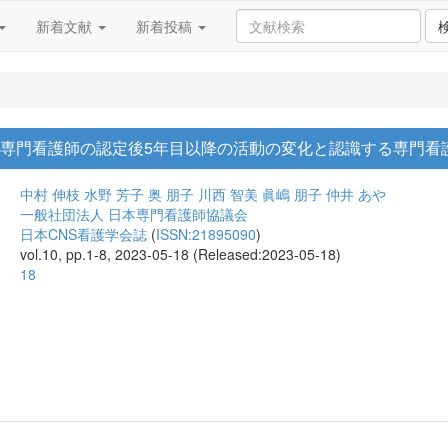
新着文献
新着投稿
つ専門看護師の認定後5年目以降の活動の変化と認識する専門看
中村 伸枝
水野 芳子
奥 朋子
川西 智美
眞嶋 朋子
仲井 あや
一般社団法人 日本専門看護師協議会
日本CNS看護学会誌
(
ISSN:21895090
)
vol.10, pp.1-8, 2023-05-18 (Released:2023-05-18)
18