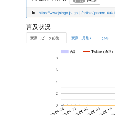
Twitter
8 + 35
https://www.jstage.jst.go.jp/article/jpncns/10/0/
言及状況
変動（ピーク前後）
変動（月別）
分布
合計
Twitter (通常)
8
6
4
2
0
2023-05-02
2023-05-05
2023-05-08
2023
2023-04-26
2023-04-29