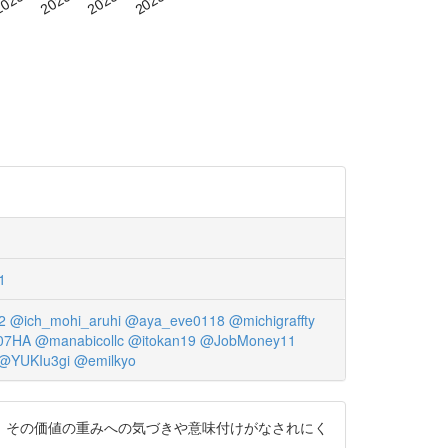
1
2
@ich_mohi_aruhi
@aya_eve0118
@michigraffty
07HA
@manabicollc
@itokan19
@JobMoney11
@YUKIu3gi
@emilkyo
、その価値の重みへの気づきや意味付けがなされにく