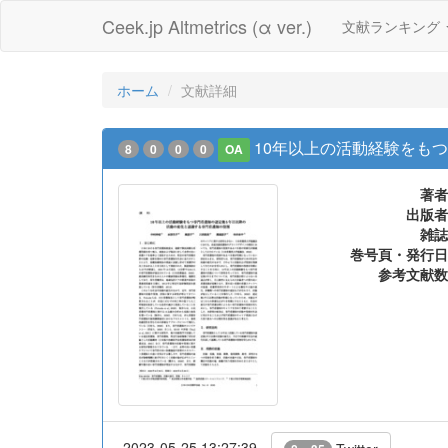
Ceek.jp Altmetrics (α ver.)
文献ランキング
ホーム
文献詳細
10年以上の活動経験をも
8
0
0
0
OA
著者
出版者
雑誌
巻号頁・発行日
参考文献数
2023-05-25 13:27:39