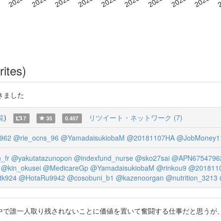
rites)
きました
覧
)
リツイート・ネットワーク (7)
7
35
0.407
962
@rie_ocns_96
@YamadaisukiobaM
@20181107HA
@JobMoney1
_fr
@yakutatazunopon
@indexfund_nurse
@sko27sai
@APN6754796
@kin_okusei
@MedicareGp
@YamadaisukiobaM
@rinkou9
@201811
tk924
@HotaRu9942
@cosobuni_b1
@kazenoorgan
@nutrition_3213
中で誰一人取り残されないことに価値を置いて奮闘する仕事だと思うが