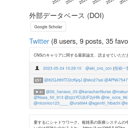
外部データベース (DOI)
Google Scholar
Twitter
(8 users, 9 posts, 35 favo
CNSのキャリアに関する最新論文、読ませていただ
2023-05-24 10:29:10
@aki_cns_ccn
(
投稿一
@82QJt89TO2cKyqJ
@sko27sai
@APN67547
7
@26_hanaoo_03
@kanachanNurse
@makun
31
@Naaa_h0_913
@zjzzYCUjUF2yHfk
@rie_ocns_96
@niconico123____
@uratti44
@agent0_hibachi
@e
要するにシャドウワーク。複雑系の医療システムの
いのは何故なのだろうか。 https://t.co/i2tHUL9Ghn