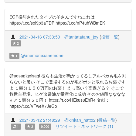
EGF投与されたタイプの羊さんですねこれは
https://t.co/sol9p3aTDP https://t.co/nP4uhWBmEK
2021-04-16 07:33:59
@tantatatanu_joy
(
投稿一覧
)
2
@anemonexanemone
1
@aosagigoisagi 彼らも生活が懸かってるしアルパカも毛を刈
らないと暑い そこで登場するのが毛がポンと取れるお薬です
よ １頭分１５０万円のお薬！ えっ高い？高過ぎる？ そこで
救世主登場、ヒゲタ醤油が量産化に成功 そのお値段なななな
んと１頭分５０円！ https://t.co/HEk8s8EhR4 文献：
https://t.co/VFweX7JeGo
2021-03-12 21:48:29
@kinkan_natto2
(
投稿一覧
)
リツイート・ネットワーク (1)
1
2
0.000