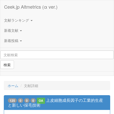
Ceek.jp Altmetrics (α ver.)
文献ランキング
新着文献
新着投稿
検索
ホーム
文献詳細
上皮細胞成長因子の工業的生産
125
0
0
0
OA
と新しい採毛技術