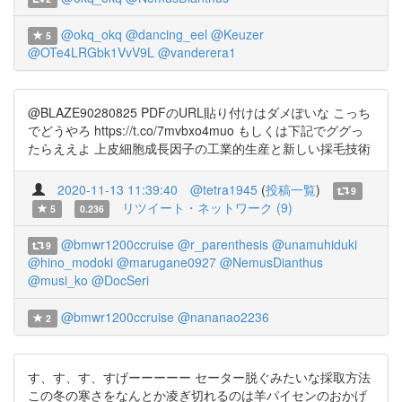
@okq_okq
@dancing_eel
@Keuzer
5
@OTe4LRGbk1VvV9L
@vanderera1
@BLAZE90280825 PDFのURL貼り付けはダメぽいな こっち
でどうやろ https://t.co/7mvbxo4muo もしくは下記でググっ
たらええよ 上皮細胞成長因子の工業的生産と新しい採毛技術
2020-11-13 11:39:40
@tetra1945
(
投稿一覧
)
9
リツイート・ネットワーク (9)
5
0.236
@bmwr1200ccruise
@r_parenthesis
@unamuhiduki
9
@hino_modoki
@marugane0927
@NemusDianthus
@musi_ko
@DocSeri
@bmwr1200ccruise
@nananao2236
2
す、す、す、すげーーーーー セーター脱ぐみたいな採取方法
この冬の寒さをなんとか凌ぎ切れるのは羊パイセンのおかげ