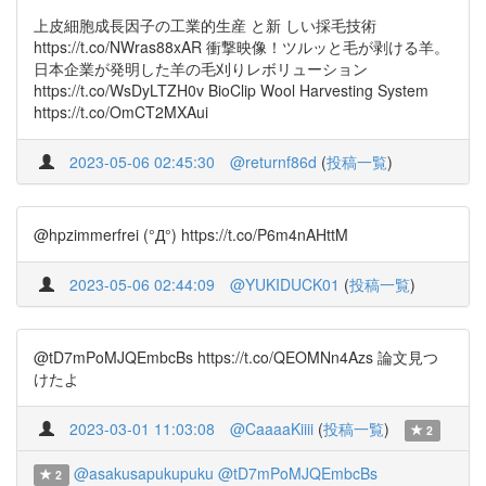
上皮細胞成長因子の工業的生産 と新 しい採毛技術
https://t.co/NWras88xAR 衝撃映像！ツルッと毛が剥ける羊。
日本企業が発明した羊の毛刈りレボリューション
https://t.co/WsDyLTZH0v BioClip Wool Harvesting System
https://t.co/OmCT2MXAui
2023-05-06 02:45:30
@returnf86d
(
投稿一覧
)
@hpzimmerfrei (°Д°) https://t.co/P6m4nAHttM
2023-05-06 02:44:09
@YUKIDUCK01
(
投稿一覧
)
@tD7mPoMJQEmbcBs https://t.co/QEOMNn4Azs 論文見つ
けたよ
2023-03-01 11:03:08
@CaaaaKiiii
(
投稿一覧
)
2
@asakusapukupuku
@tD7mPoMJQEmbcBs
2