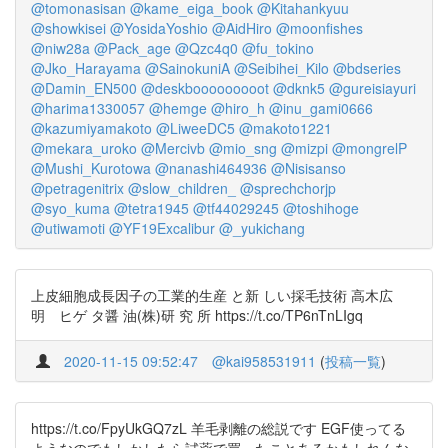
@tomonasisan
@kame_eiga_book
@Kitahankyuu
@showkisei
@YosidaYoshio
@AidHiro
@moonfishes
@niw28a
@Pack_age
@Qzc4q0
@fu_tokino
@Jko_Harayama
@SainokuniA
@Seibihei_Kilo
@bdseries
@Damin_EN500
@deskbooooooooot
@dknk5
@gureisiayuri
@harima1330057
@hemge
@hiro_h
@inu_gami0666
@kazumiyamakoto
@LiweeDC5
@makoto1221
@mekara_uroko
@Mercivb
@mio_sng
@mizpi
@mongrelP
@Mushi_Kurotowa
@nanashi464936
@Nisisanso
@petragenitrix
@slow_children_
@sprechchorjp
@syo_kuma
@tetra1945
@tf44029245
@toshihoge
@utiwamoti
@YF19Excalibur
@_yukichang
上皮細胞成長因子の工業的生産 と新 しい採毛技術 高木広
明 ヒゲ タ醤 油(株)研 究 所 https://t.co/TP6nTnLIgq
2020-11-15 09:52:47
@kai958531911
(
投稿一覧
)
https://t.co/FpyUkGQ7zL 羊毛剥離の総説です EGF使ってる