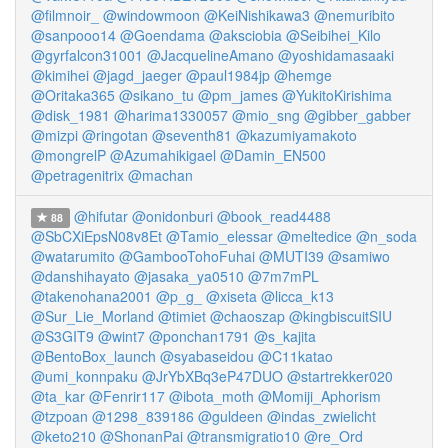
@filmnoir_
@windowmoon
@KeiNishikawa3
@nemuribito
@sanpooo14
@Goendama
@aksciobia
@Seibihei_Kilo
@gyrfalcon31001
@JacquelineAmano
@yoshidamasaaki
@kimihei
@jagd_jaeger
@paul1984jp
@hemge
@Oritaka365
@sikano_tu
@pm_james
@YukitoKirishima
@disk_1981
@harima1330057
@mio_sng
@gibber_gabber
@mizpi
@ringotan
@seventh81
@kazumiyamakoto
@mongrelP
@Azumahikigael
@Damin_EN500
@petragenitrix
@machan
@hifutar
@onidonburi
@book_read4488
88
@SbCXiEpsN08v8Et
@Tamio_elessar
@meltedice
@n_soda
@watarumito
@GambooTohoFuhai
@MUTI39
@samiwo
@danshihayato
@jasaka_ya0510
@7m7mPL
@takenohana2001
@p_g_
@xiseta
@licca_k13
@Sur_Lie_Morland
@timiet
@chaoszap
@kingbiscuitSIU
@S3GIT9
@wint7
@ponchan1791
@s_kajita
@BentoBox_launch
@syabaseidou
@C11katao
@umi_konnpaku
@JrYbXBq3eP47DUO
@startrekker020
@ta_kar
@Fenrir117
@ibota_moth
@Momiji_Aphorism
@tzpoan
@1298_839186
@guldeen
@indas_zwielicht
@keto210
@ShonanPai
@transmigratio10
@re_Ord