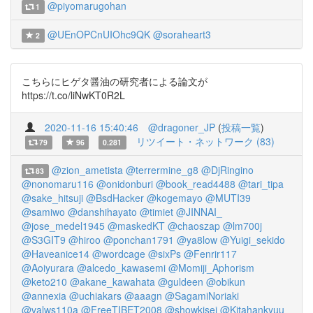
@piyomarugohan
1
@UEnOPCnUIOhc9QK
@soraheart3
2
こちらにヒゲタ醤油の研究者による論文が
https://t.co/liNwKT0R2L
2020-11-16 15:40:46
@dragoner_JP
(
投稿一覧
)
リツイート・ネットワーク (83)
79
96
0.281
@zion_ametista
@terrermine_g8
@DjRingino
83
@nonomaru116
@onidonburi
@book_read4488
@tari_tipa
@sake_hitsuji
@BsdHacker
@kogemayo
@MUTI39
@samiwo
@danshihayato
@timiet
@JINNAI_
@jose_medel1945
@maskedKT
@chaoszap
@lm700j
@S3GIT9
@hiroo
@ponchan1791
@ya8low
@Yuigi_sekido
@Haveanice14
@wordcage
@sixPs
@Fenrir117
@Aoiyurara
@alcedo_kawasemi
@Momiji_Aphorism
@keto210
@akane_kawahata
@guldeen
@obikun
@annexia
@uchiakars
@aaagn
@SagamiNoriaki
@valws110a
@FreeTIBET2008
@showkisei
@Kitahankyuu