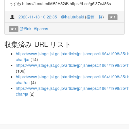
っすわ https://t.co/LmfMB2H3GB https://t.co/g6i37eJ86s
2020-11-13 10:22:35
@halutubaki
(
投稿一覧
)
1
@Pink_Alpacas
1
収集済み URL リスト
https://www.jstage.jst.go.jp/article/jpnjsheepsci1964/1998/35/
char/ja/
(14)
https://www.jstage.jst.go.jp/article/jpnjsheepsci1964/1998/35
(106)
https://www.jstage.jst.go.jp/article/jpnjsheepsci1964/1998/35
char/en
(4)
https://www.jstage.jst.go.jp/article/jpnjsheepsci1964/1998/35
char/ja
(2)