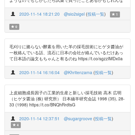
ようなのでもしかしたら試薬で買ったことあるかもしれんな
2020-11-14 18:21:20
@sio2sigel
(
投稿一覧
)
1
0
毛刈りに拠らない酵素を用いた羊の採毛技術にヒゲタ醬油が
一枚絡んでいる話、流石に日本の会社が絡んでいるだけあっ
て日本語の論文もちゃんと有るのね https://t.co/sgzzIMDx0a
2020-11-14 16:16:04
@Khritenzama
(
投稿一覧
)
上皮細胞成長因子の工業的生産と新しい採毛技術 高木 広明
（ヒゲタ醤油 (株) 研究所） 日本緬羊研究会誌 1998 (35), 28-
33 (1998) https://t.co/BNQhRrdtsG
2020-11-14 12:37:51
@sugargroove
(
投稿一覧
)
4