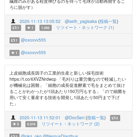
繊維のみがある程度伸びるのを待って毛球が活動再開するこ
ろに脱がす）
2020-11-13 13:05:52
@seth_yagisaka
(
投稿一覧
)
リツイート・ネットワーク (1)
1
1
1.000
@oxoxvv555
1
@oxoxvv555
1
上皮細胞成長因子の工業的生産と新しい採毛技術
https://t.co/6XVZNrdwcp 「毛刈りは重労働なので軽減したい
が機械化は困難」「細胞の成長促進酵素で毛をまとめて抜け
ることがわかったが1頭あたり150万円もする」「ので細菌を
用いて安く量産する技術を開発し1頭あたり50円まで下げ
た」
2020-11-13 11:52:01
@DocSeri
(
投稿一覧
)
2
リツイート・ネットワーク (2)
5
0.316
@okq_okq
@NemusDianthus
2