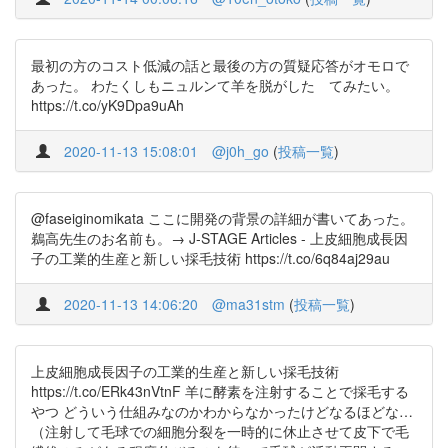
最初の方のコスト低減の話と最後の方の質疑応答がオモロで
あった。 わたくしもニュルンて羊を脱がした てみたい。
https://t.co/yK9Dpa9uAh
2020-11-13 15:08:01
@j0h_go
(
投稿一覧
)
@faseiginomikata ここに開発の背景の詳細が書いてあった。
鵜高先生のお名前も。→ J-STAGE Articles - 上皮細胞成長因
子の工業的生産と新しい採毛技術 https://t.co/6q84aj29au
2020-11-13 14:06:20
@ma31stm
(
投稿一覧
)
上皮細胞成長因子の工業的生産と新しい採毛技術
https://t.co/ERk43nVtnF 羊に酵素を注射することで採毛する
やつ どういう仕組みなのかわからなかったけどなるほどな…
（注射して毛球での細胞分裂を一時的に休止させて皮下で毛