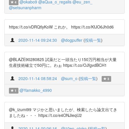
@okabo9
@aQua_o_regalis
@eu_zen_
4
@setsunanpharm
https://t.co/vDRQtlyKoW これか。 https://t.co/KfJO6Jh0d6
2020-11-14 09:24:30
@dogpuffer
(
投稿一覧
)
@BLAZE90280825 試薬だと一頭当たり150万円相当が大量
生産技術確立で50円に。わぉ https://t.co/OJfgvdBCH1
2020-11-14 08:58:24
@sum_o
(
投稿一覧
)
3
@Yamakko_4990
1
@k_izumi99 マジかと思いましたが、検索したら論文出てき
ましたね・・・ https://t.co/e4ONJieqU2
2020-11-14 00:06:16
@10en_otoko
(
投稿一覧
)