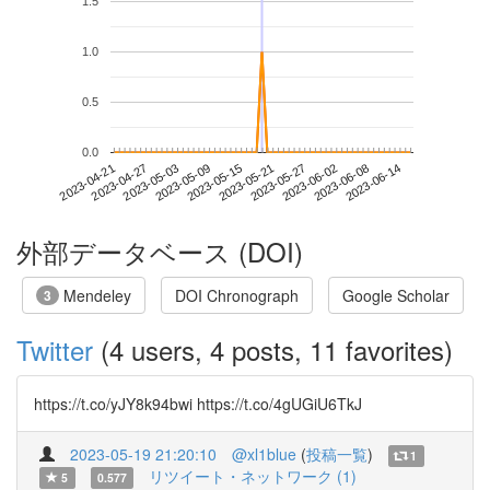
1.5
1.0
0.5
0.0
2023-06-08
2023-04-21
2023-05-09
2023-05-27
2023-06-14
2023-04-27
2023-05-15
2023-06-02
2023-05-03
2023-05-21
外部データベース (DOI)
Mendeley
DOI Chronograph
Google Scholar
3
Twitter
(4 users, 4 posts, 11 favorites)
https://t.co/yJY8k94bwi https://t.co/4gUGiU6TkJ
2023-05-19 21:20:10
@xl1blue
(
投稿一覧
)
1
リツイート・ネットワーク (1)
5
0.577