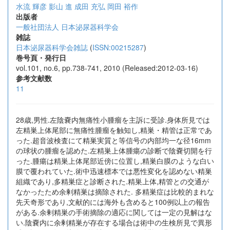
水流 輝彦
影山 進
成田 充弘
岡田 裕作
出版者
一般社団法人 日本泌尿器科学会
雑誌
日本泌尿器科学会雑誌
(
ISSN:00215287
)
巻号頁・発行日
vol.101, no.6, pp.738-741, 2010 (Released:2012-03-16)
参考文献数
11
28歳,男性.左陰嚢内無痛性小腫瘤を主訴に受診.身体所見では
左精巣上体尾部に無痛性腫瘤を触知し,精巣・精管は正常であ
った.超音波検査にて精巣実質と等信号の内部均一な径16mm
の球状の腫瘤を認めた.左精巣上体腫瘍の診断で陰嚢切開を行
った.腫瘍は精巣上体尾部近傍に位置し,精巣白膜のような白い
膜で覆われていた.術中迅速標本では悪性変化を認めない精巣
組織であり,多精巣症と診断された.精巣上体,精管との交通が
なかったため余剰精巣は摘除された. 多精巣症は比較的まれな
先天奇形であり,文献的には海外も含めると100例以上の報告
がある.余剰精巣の手術摘除の適応に関しては一定の見解はな
い.陰嚢内に余剰精巣が存在する場合は術中の生検所見で異形