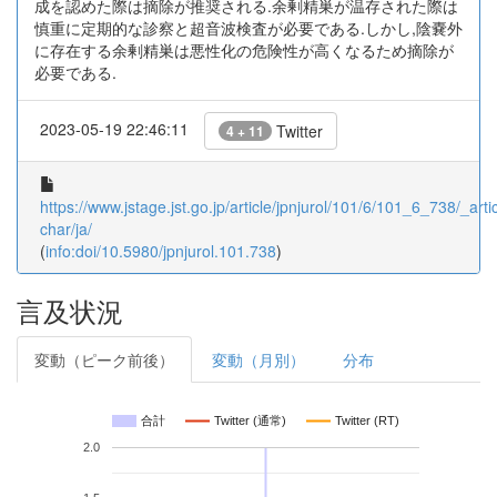
成を認めた際は摘除が推奨される.余剰精巣が温存された際は
慎重に定期的な診察と超音波検査が必要である.しかし,陰嚢外
に存在する余剰精巣は悪性化の危険性が高くなるため摘除が
必要である.
2023-05-19 22:46:11
Twitter
4 + 11
https://www.jstage.jst.go.jp/article/jpnjurol/101/6/101_6_738/_artic
char/ja/
(
info:doi/10.5980/jpnjurol.101.738
)
言及状況
変動（ピーク前後）
変動（月別）
分布
合計
Twitter (通常)
Twitter (RT)
2.0