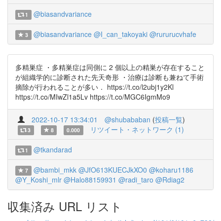
@biasandvariance
1
@biasandvariance
@I_can_takoyaki
@rururucvhafe
3
多精巣症 ・多精巣症は同側に 2 個以上の精巣が存在すること
が組織学的に診断された先天奇形 ・治療は診断も兼ねて手術
摘除が行われることが多い． https://t.co/l2ubj1y2Kl
https://t.co/MIwZl1a5Lv https://t.co/MGC6IgmMo9
2022-10-17 13:34:01
@shubababan
(
投稿一覧
)
リツイート・ネットワーク (1)
3
8
0.000
@tkandarad
1
@bambi_mkk
@JfO613KUECJkXO0
@koharu1186
7
@Y_Koshi_mlr
@Halo88159931
@radi_taro
@Rdiag2
収集済み URL リスト