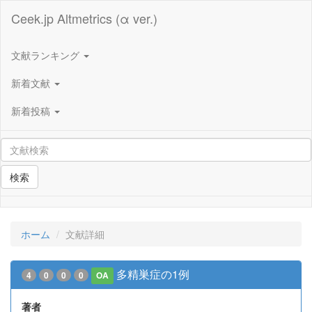
Ceek.jp Altmetrics (α ver.)
文献ランキング
新着文献
新着投稿
検索
ホーム
文献詳細
多精巣症の1例
4
0
0
0
OA
著者