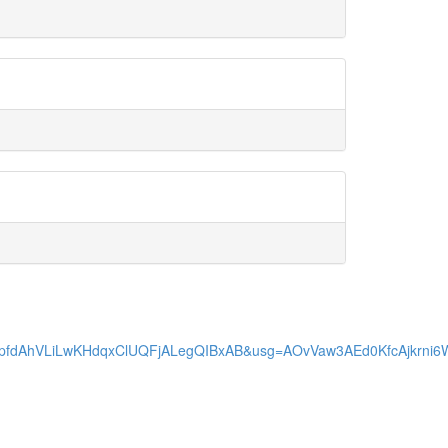
wi7tprE0pfdAhVLiLwKHdqxClUQFjALegQIBxAB&usg=AOvVaw3AEd0KfcAjkrn