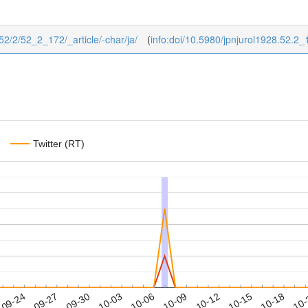
/52/2/52_2_172/_article/-char/ja/
(
info:doi/10.5980/jpnjurol1928.52.2_
Twitter (RT)
2019-10-15
2019-10-18
2019-10
-09-24
2
2019-09-27
2019-09-30
2019-10-03
2019-10-06
2019-10-09
2019-10-12