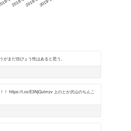
データのほうがまだ信ぴょう性はあると思う。
://t.co/E3NjQutmzv 上のとか沢山のちんこ