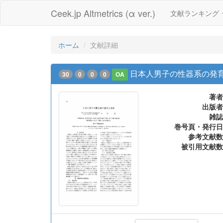
Ceek.jp Altmetrics (α ver.)
文献ランキング
ホーム
文献詳細
日本人男子の性器系の発
30
0
0
0
OA
著者
出版者
雑誌
巻号頁・発行日
参考文献数
被引用文献数