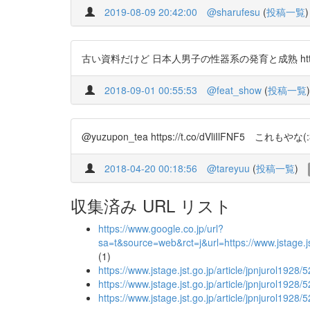
2019-08-09 20:42:00
@sharufesu
(
投稿一覧
)
古い資料だけど 日本人男子の性器系の発育と成熟 https://t.
2018-09-01 00:55:53
@feat_show
(
投稿一覧
)
@yuzupon_tea https://t.co/dVliIlFNF5 これもやな(:
2018-04-20 00:18:56
@tareyuu
(
投稿一覧
)
収集済み URL リスト
https://www.google.co.jp/url?
sa=t&source=web&rct=j&url=https://www.jsta
(1)
https://www.jstage.jst.go.jp/article/jpnjurol1928/
https://www.jstage.jst.go.jp/article/jpnjurol1928
https://www.jstage.jst.go.jp/article/jpnjurol1928