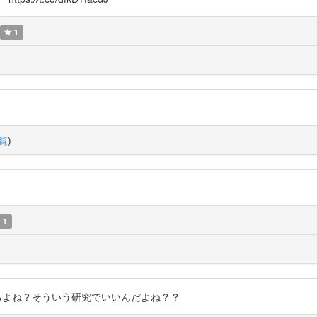
1
覧
)
1
qwHWF 合ってるよね？そういう研究でいいんだよね？？