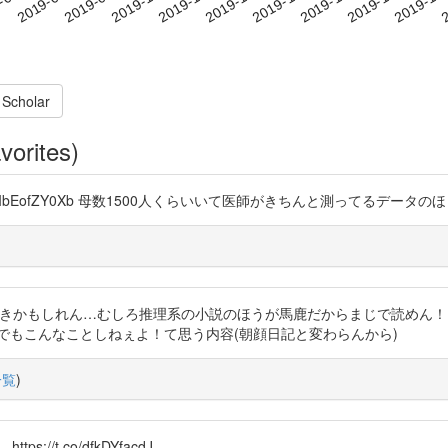
 Scholar
vorites)
//t.co/IbEofZY0Xb 母数1500人くらいいて医師がきちんと測ってる
かもしれん…むしろ推理系の小説のほうが馬鹿だからまじで読めん！！！ https
でもこんなことしねぇよ！て思う内容(朝顔日記と変わらんから)
一覧
)
://t.co/dfkDYfacdJ