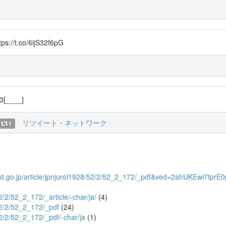
co/6ijS32f6pG
3[____]
リツイート・ネットワーク
1
ge.jst.go.jp/article/jpnjurol1928/52/2/52_2_172/_pdf&ved=2ahUKE
52/2/52_2_172/_article/-char/ja/
(4)
/52/2/52_2_172/_pdf
(24)
/52/2/52_2_172/_pdf/-char/ja
(1)