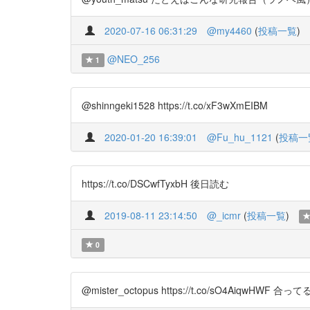
2020-07-16 06:31:29
@my4460
(
投稿一覧
)
@NEO_256
1
@shinngeki1528 https://t.co/xF3wXmEIBM
2020-01-20 16:39:01
@Fu_hu_1121
(
投稿一
https://t.co/DSCwfTyxbH 後日読む
2019-08-11 23:14:50
@_icmr
(
投稿一覧
)
0
@mister_octopus https://t.co/sO4Ai