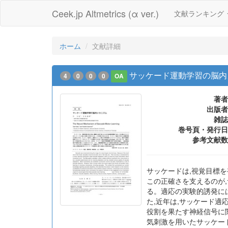
Ceek.jp Altmetrics (α ver.)
文献ランキング
ホーム
文献詳細
サッケード運動学習の脳内
4
0
0
0
OA
著者
出版者
雑誌
巻号頁・発行日
参考文献数
サッケードは,視覚目標
この正確さを支えるのが
る。適応の実験的誘発にはサ
た,近年は,サッケード
役割を果たす神経信号に
気刺激を用いたサッケー