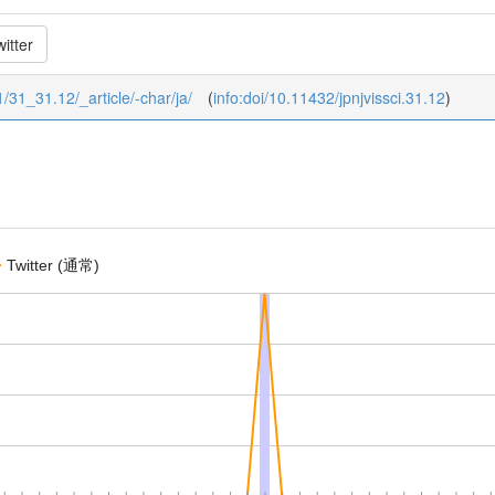
itter
/1/31_31.12/_article/-char/ja/
(
info:doi/10.11432/jpnjvissci.31.12
)
Twitter (通常)