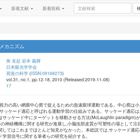
新着文献
新着投稿
メカニズム
角 友起
岩本 義輝
日本眼光学学会
視覚の科学
(
ISSN:09168273
)
vol.31, no.1, pp.12-18, 2010 (Released:2019-11-08)
17
を視力の高い網膜中心窩で捉えるための急速眼球運動である。中心窩は
,サッケード適応と呼ばれる運動学習の仕組みである。サッケード適応は
ッケード中にターゲットを移動させる方法(McLaughlin paradi
適応の神経機構に関する研究が進展し,小脳虫部皮質が可塑性の場として注
関してはこれまでほとんど知見がなかった。本総説では,サッケード適応
ド学習信号に関する筆者らの研究を紹介する。