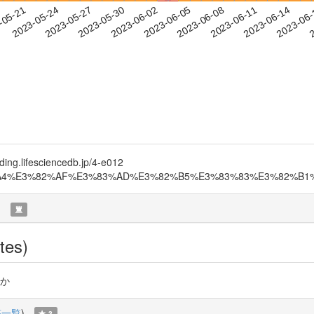
2023-06-11
2023-06-14
2023-06
-05-21
2
2023-05-24
2023-05-27
2023-05-30
2023-06-02
2023-06-05
2023-06-08
fesciencedb.jp/4-e012
3%82%A4%E3%82%AF%E3%83%AD%E3%82%B5%E3%83%83%E3%82%B1%E3
)
tes)
すか
稿一覧
)
3