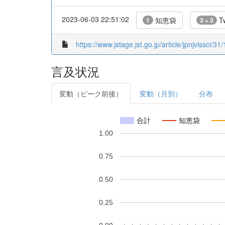
2023-06-03 22:51:02
知恵袋
Tw
1
3 + 3
https://www.jstage.jst.go.jp/article/jpnjvissci/31
言及状況
変動（ピーク前後）
変動（月別）
分布
合計
知恵袋
1.00
0.75
0.50
0.25