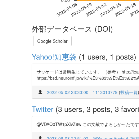
0.00
2023-05-12
2023-05-15
2023-05-18
2023
2023-05-06
2023-05-09
外部データベース (DOI)
Google Scholar
Yahoo!知恵袋
(1 users, 1 posts)
サッケードは常時生じています。 （参考） http://leading.li
https://bsd.neuroinf.jp/wiki/%E3%83%9E%E
2022-05-02 23:33:00
1113013779
(
投稿一覧
Twitter
(3 users, 3 posts, 3 favori
@VDAQ0TW1pXlvZ8w この文献でよろしかったで
2023-06-03 22:51:02
@SafeandSocialS
(
投