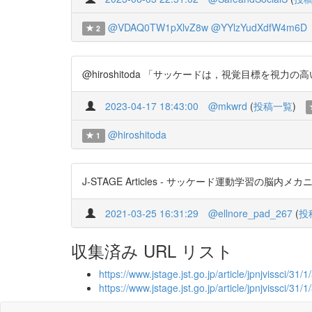
@VDAQ0TW1pXlvZ8w
@YYlzYudXdfW4m6D
2
@hiroshitoda 「サッケードは，視覚目標を視力の高
2023-04-17 18:43:00
@mkwrd
(
投稿一覧
)
@hiroshitoda
1
J-STAGE Articles - サッケード運動学習の脳内メカニズム h
2021-03-25 16:31:29
@ellnore_pad_267
(
投
収集済み URL リスト
https://www.jstage.jst.go.jp/article/jpnjvissci/31/
https://www.jstage.jst.go.jp/article/jpnjvissci/31/