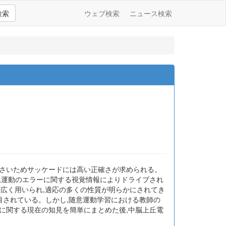
検索
ウェブ検索
ニュース検索
小さいためサッケードには高い正確さが求められる。
,運動のエラーに関する視覚情報によりドライブされ
gm)が広く用いられ,適応の多くの性質が明らかにされてき
目されている。しかし,随意運動学習における教師の
に関する現在の知見を簡単にまとめた後,中脳上丘電