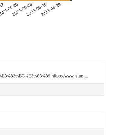
-17
023-06-20
2023-06-23
2023-06-26
2023-06-29
%83%BC%E3%83%89 https://www.jstag ...