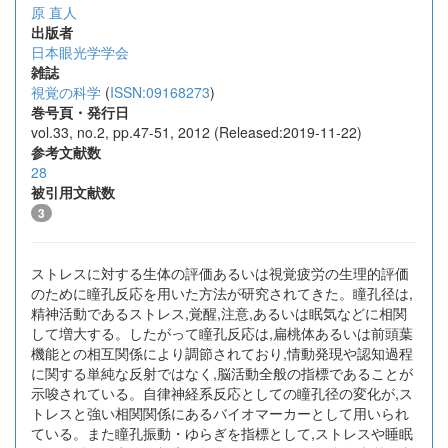
原 直人
出版者
日本眼光学学会
雑誌
視覚の科学
(
ISSN:09168273
)
巻号頁・発行日
vol.33, no.2, pp.47-51, 2012 (Released:2019-11-22)
参考文献数
28
被引用文献数
3
ストレスに対する生体の評価あるいは視覚疲労の生理的評価
のために瞳孔反応を用いた方法が研究されてきた。瞳孔径は,
精神活動であるストレス,覚醒,注意,あるいは眠気などに相関
して増大する。したがって瞳孔反応は,扁桃体あるいは前頭葉
機能との相互関係により調節されており,情動発現や認知過程
に関する単純な反射ではなく,脳活動全般の指標であることが
示唆されている。自律神経系反応としての瞳孔径の変化が,ス
トレスと強い相関関係にあるバイオマーカーとして用いられ
ている。また瞳孔振動・ゆらぎを指標として,ストレスや睡眠