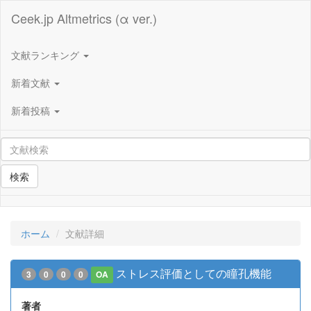
Ceek.jp Altmetrics (α ver.)
文献ランキング
新着文献
新着投稿
検索
ホーム
文献詳細
ストレス評価としての瞳孔機能
3
0
0
0
OA
著者