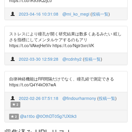
https://t.co/fK939Q2jL0
2023-04-16 10:31:08
@mi_ko_megi
(
投稿一覧
)
ストレスにより瞳孔が開く研究結果は数多くあるみたい 眩し
さを指標にしてメンタルケアするのもアリ
https://t.co/VAkejHetVv https://t.co/Ngir3xrcVK
2022-03-30 12:59:28
@rcdnhy2
(
投稿一覧
)
自律神経機能はRR間隔だけでなく、瞳孔経で測定できる
https://t.co/Q4Y4kO97wA
2022-02-26 07:51:18
@findourharmony
(
投稿一覧
)
2
@a1t0o
@0OthDT0Sg7UX0k3
2
収集済み URL リスト