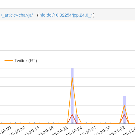
/_article/-char/ja/
(
info:doi/10.32254/jpp.24.0_1
)
Twitter (RT)
2023-10-30
2023-11-02
2023-11
-10-09
2
2023-10-12
2023-10-15
2023-10-18
2023-10-21
2023-10-24
2023-10-27