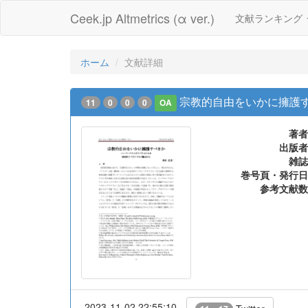
Ceek.jp Altmetrics (α ver.)
文献ランキング
ホーム
文献詳細
宗教的自由をいかに擁護
11
0
0
0
OA
著者
出版者
雑誌
巻号頁・発行日
参考文献数
2023-11-02 22:55:10