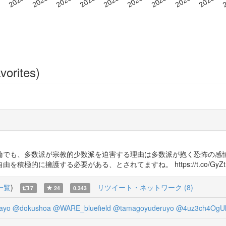
vorites)
論でも、多数派が宗教的少数派を迫害する理由は多数派が抱く恐怖の感
的に擁護する必要がある、とされてますね。 https://t.co/GyZtM
一覧
)
リツイート・ネットワーク (8)
7
24
0.343
ayo
@dokushoa
@WARE_bluefield
@tamagoyuderuyo
@4uz3ch4OgU