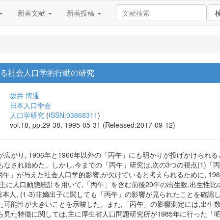
新着文献
新着投稿
する社会人口学的行動の研究
坂井 博通
日本人口学会
人口学研究
(
ISSN:03868311
)
vol.18, pp.29-38, 1995-05-31 (Released:2017-09-12)
広がり, 1906年と1966年以外の「丙午」にも明かりが投げかけられる
なされ始めた。しかし,今までの「丙午」研究は,次の3つの視点(1)「丙
)「丙午」が与えた社会人口学的影響,が欠けていると考えられるために, 
主に人口動態統計を用いて,「丙午」を含む前後20年の出生数,出生性比の動
住の日本人, (1-3)非嫡出子に関しても「丙午」の影響が見られたことを
た可能性が大きいことを示唆した。また,「丙午」の影響測定には,出生
見た特徴に関しては,主に厚生省人口問題研究所が1985年に行った「昭