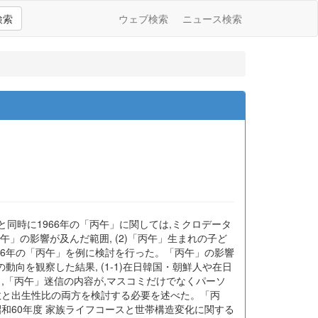
検索
ウェブ検索
ニュース検索
と同時に1966年の「丙午」に関しては,ミクロデータ
午」の影響が及んだ範囲, (2)「丙午」生まれの子ど
1966年の「丙午」を例に検討を行った。「丙午」の影響
向を観察した結果, (1-1)在日韓国・朝鮮人や在日
確認し,「丙午」迷信の内容が,マスコミだけでなくパーソ
数と出生性比の両方を検討する必要を述べた。「丙
和60年度 家族ライフコースと世帯構造変化に関する