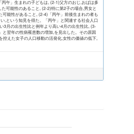
丙午」生まれの子どもは, (2-1)父方のおじ,おばは多
能性のあること, (2-2)特に第2子の場合,男女と
可能性があること, (2-4)「丙午」前後生まれの者も
きい,という知見を得た。「丙午」と関連する社会人口
い3月の出生性比と例年より高い4月の出生性比, (3-
「丙午」と翌年の性病罹患数の増加,を見出した。その原因
を控えた女子の人口移動の活発化,女性の価値の低下,