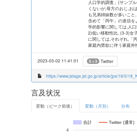
人口学的調査」(サンプル数
くないが,母方のおじ,お
も兄弟姉妹数が多いこと,
含めて「丙午」の迷信を
学的影響に関しては,人口動
2)低い移動性比, (3-
に関しては,それぞれ,「
家庭内禁欲に伴う家庭外
2023-03-02 11:41:01
Twitter
5 + 3
https://www.jstage.jst.go.jp/article/jps/18/0/18
言及状況
変動（ピーク前後）
変動（月別）
分布
合計
Twitter (通常)
4