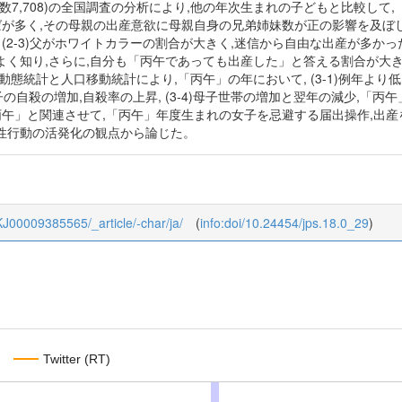
7,708)の全国調査の分析により,他の年次生まれの子どもと比較して,「
ばが多く,その母親の出産意欲に母親自身の兄弟姉妹数が正の影響を及ぼした可
 (2-3)父がホワイトカラーの割合が大きく,迷信から自由な出産が多かった
よく知り,さらに,自分も「丙午であっても出産した」と答える割合が大
態統計と人口移動統計により,「丙午」の年において, (3-1)例年より低
3)女子の自殺の増加,自殺率の上昇, (3-4)母子世帯の増加と翌年の減少,
丙午」と関連させて,「丙午」年度生まれの女子を忌避する届出操作,出産
性行動の活発化の観点から論じた。
_KJ00009385565/_article/-char/ja/
(
info:doi/10.24454/jps.18.0_29
)
Twitter (RT)