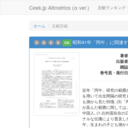
Ceek.jp Altmetrics (α ver.)
文献ランキング
ホーム
文献詳細
昭和41年「丙午」に関連
5
0
0
0
OA
著者
出版者
雑誌
巻号頁・発行日
近年「丙午」研究の範囲が
を用いて出生間隔の研究も
も側から見た特徴, (3
が及んだ範囲に関しては,
中国人, (1-2)外国在
ナルな伝播により普及し
午」生まれの子ども側から