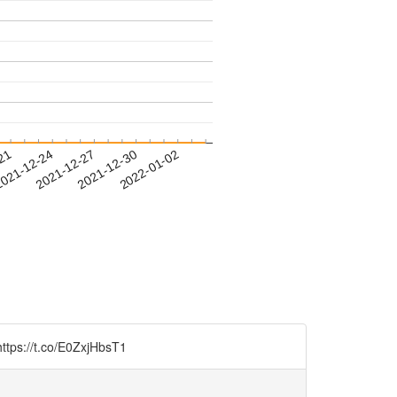
-21
021-12-24
2021-12-27
2021-12-30
2022-01-02
co/E0ZxjHbsT1