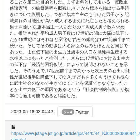
ることを第二の目的とした。まず史料として用いる「寛政重
修諸家譜」の編纂過程を概観し,そこから標本を抽出する手続
きについて説明した。つぎに旗本当主のもうけた男子から,記
載漏れの可能性が高い,成人するまえに死亡したと考えられる
男子を除いて,旗本当主一人あたりの平均成人男子数を求め
た。推計された平均成人男子数は17世紀の間に大幅に低下し
たが18世紀にはそれほど変化せず,その傾向は19世紀前半まで
続いた。そしてその動きは大名家臣のものとほとんど同じで
あった。また低下後の出生力は旗本の人口を単純再生産する
水準以上にあったと推測した。さらに,17世紀における出生力
の低下は「経済的困窮仮説」によって説明されないことを示
した。そのうえで,17世紀前半まで高かった次三男の召出可能
性が世紀後半以降低下してゆき,子どもを多くもうけても彼ら
に武士社会のなかで生きてゆくことを保証できなくなったこ
とが出生力低下の原因である,という「社会的制約仮説」が旗
本にも適用可能であると結論した。
2023-05-18 03:04:42
Twitter
5 + 4
https://www.jstage.jst.go.jp/article/jps/44/0/44_KJ00009389084/_ar
char/ja/