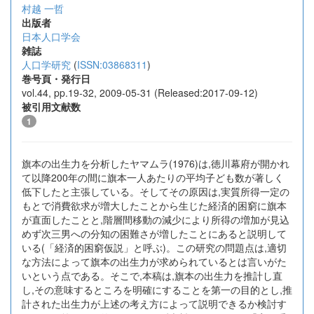
村越 一哲
出版者
日本人口学会
雑誌
人口学研究
(
ISSN:03868311
)
巻号頁・発行日
vol.44, pp.19-32, 2009-05-31 (Released:2017-09-12)
被引用文献数
1
旗本の出生力を分析したヤマムラ(1976)は,徳川幕府が開かれ
て以降200年の間に旗本一人あたりの平均子ども数が著しく
低下したと主張している。そしてその原因は,実質所得一定の
もとで消費欲求が増大したことから生じた経済的困窮に旗本
が直面したことと,階層間移動の減少により所得の増加が見込
めず次三男への分知の困難さが増したことにあると説明して
いる(「経済的困窮仮説」と呼ぶ)。この研究の問題点は,適切
な方法によって旗本の出生力が求められているとは言いがた
いという点である。そこで,本稿は,旗本の出生力を推計し直
し,その意味するところを明確にすることを第一の目的とし,推
計された出生力が上述の考え方によって説明できるか検討す