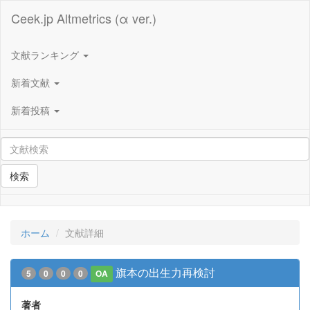
Ceek.jp Altmetrics (α ver.)
文献ランキング
新着文献
新着投稿
検索
ホーム
文献詳細
旗本の出生力再検討
5
0
0
0
OA
著者