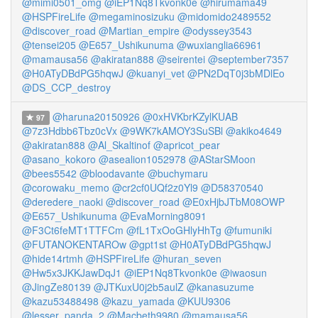
@mimi0501_omg
@iEP1Nq8Tkvonk0e
@hirumama49
@HSPFireLife
@megaminosizuku
@midomido2489552
@discover_road
@Martian_empire
@odyssey3543
@tensei205
@E657_Ushikunuma
@wuxianglia66961
@mamausa56
@akiratan888
@seirentei
@september7357
@H0ATyDBdPG5hqwJ
@kuanyi_vet
@PN2DqT0j3bMDlEo
@DS_CCP_destroy
@haruna20150926
@0xHVKbrKZylKUAB
97
@7z3Hdbb6Tbz0cVx
@9WK7kAMOY3SuSBl
@akiko4649
@akiratan888
@Al_Skaltinof
@apricot_pear
@asano_kokoro
@asealion1052978
@AStarSMoon
@bees5542
@bloodavante
@buchymaru
@corowaku_memo
@cr2cf0UQf2z0Yl9
@D58370540
@deredere_naoki
@discover_road
@E0xHjbJTbM08OWP
@E657_Ushikunuma
@EvaMorning8091
@F3Ct6feMT1TTFCm
@fL1TxOoGHlyHhTg
@fumuniki
@FUTANOKENTAROw
@gpt1st
@H0ATyDBdPG5hqwJ
@hide14rtmh
@HSPFireLife
@huran_seven
@Hw5x3JKKJawDqJ1
@iEP1Nq8Tkvonk0e
@iwaosun
@JingZe80139
@JTKuxU0j2b5aulZ
@kanasuzume
@kazu53488498
@kazu_yamada
@KUU9306
@lesser_panda_2
@Macbeth9980
@mamausa56