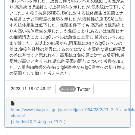
IgGレベルを示した。成長に伴うIgGレベルの変動にも差があ
り,高系統は,5週齢まで上昇傾向を示したが,低系統は低下して
いった。4.粒子抗原(SRBC, Ba)に対する抗体産生は無菌ヒナ
も通常ヒナと同程度の反応を示したが,溶解性抗原(BSA)に対
する抗体産生は低下した。無菌条件下でも,高系統は低系統よ
りも高い抗体産生を示した。5.免疫により,あるいは無菌ヒナ
の細菌汚染により,IgGレベルは急激に上昇し,通常のレベルに
まで達した。6.以上の結果から,両系統におけるIgGレベルの
差は,免疫的経験の差異によるのではなく,本質的な遺伝的要因
の差に基づくと思われる。高系統は免疫原に対する反応性,感
受性が高いと考えられ,遺伝的要因の関与について考察を加え
た。7.腸内細菌叢の存在は,IgM産生からIgG産生への切り換え
の要因として働くと考えられた。
2023-11-18 07:46:27
Twitter
43 + 98
https://www.jstage.jst.go.jp/article/jpsa1964/23/2/23_2_91/_article
char/ja/
(
info:doi/10.2141/jpsa.23.91
)