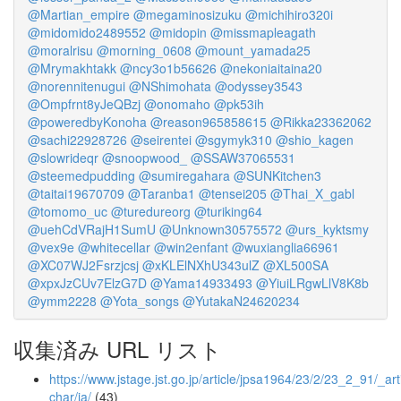
@Martian_empire
@megaminosizuku
@michihiro320i
@midomido2489552
@midopin
@missmapleagath
@moralrisu
@morning_0608
@mount_yamada25
@Mrymakhtakk
@ncy3o1b56626
@nekoniaitaina20
@norennitenugui
@NShimohata
@odyssey3543
@Ompfrnt8yJeQBzj
@onomaho
@pk53ih
@poweredbyKonoha
@reason965858615
@Rikka23362062
@sachi22928726
@seirentei
@sgymyk310
@shio_kagen
@slowrideqr
@snoopwood_
@SSAW37065531
@steemedpudding
@sumiregahara
@SUNKitchen3
@taitai19670709
@Taranba1
@tensei205
@Thai_X_gabl
@tomomo_uc
@turedureorg
@turiking64
@uehCdVRajH1SumU
@Unknown30575572
@urs_kyktsmy
@vex9e
@whitecellar
@win2enfant
@wuxianglia66961
@XC07WJ2Fsrzjcsj
@xKLElNXhU343ulZ
@XL500SA
@xpxJzCUv7ElzG7D
@Yama14933493
@YiuiLRgwLlV8K8b
@ymm2228
@Yota_songs
@YutakaN24620234
収集済み URL リスト
https://www.jstage.jst.go.jp/article/jpsa1964/23/2/23_2_91/_arti
char/ja/
(43)