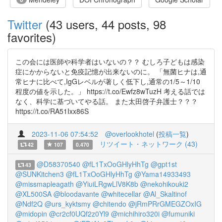
Twitter
(43 users, 44 posts, 98
favorites)
この会には医師や科学者はいないの？？ むしろ子どもは感染
症にかからないと免疫記憶が出来ないのに。 「無菌ヒナは,通
常ヒナに比べて,IgGレベルが著しく低下し,通常の1/5～1/10
程度の値を示した。」 https://t.co/Ewfz8wTuzH 考える話では
なく、科学に基づいてやる話。 また太田啓子弁護士？？？
https://t.co/RA51Ixx86S
2023-11-06 07:54:52
@overlookhotel
(
投稿一覧
)
リツイート・ネットワーク (43)
42
107
0.470
@D58370540
@fL1TxOoGHlyHhTg
@gpt1st
43
@SUNKitchen3
@fL1TxOoGHlyHhTg
@Yama14933493
@missmapleagath
@YiuiLRgwLlV8K8b
@nekohikouki2
@XL500SA
@bloodavante
@whitecellar
@Al_Skaltinof
@Ndf2Q
@urs_kyktsmy
@chitendo
@jRmPRrGMEGZOxIG
@midopin
@cr2cf0UQf2z0Yl9
@michihiro320i
@fumuniki