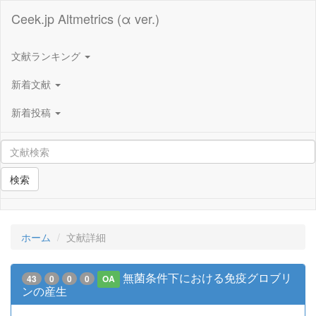
Ceek.jp Altmetrics (α ver.)
文献ランキング
新着文献
新着投稿
検索
ホーム
文献詳細
無菌条件下における免疫グロブリ
43
0
0
0
OA
ンの産生