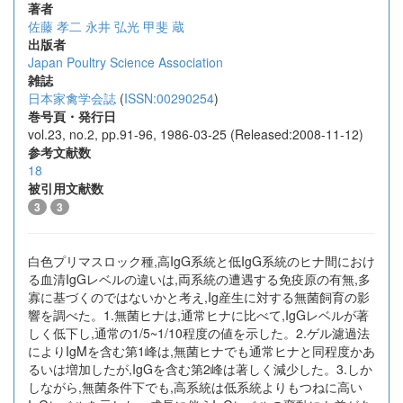
著者
佐藤 孝二
永井 弘光
甲斐 蔵
出版者
Japan Poultry Science Association
雑誌
日本家禽学会誌
(
ISSN:00290254
)
巻号頁・発行日
vol.23, no.2, pp.91-96, 1986-03-25 (Released:2008-11-12)
参考文献数
18
被引用文献数
3
3
白色プリマスロック種,高IgG系統と低IgG系統のヒナ間におけ
る血清IgGレベルの違いは,両系統の遭遇する免疫原の有無,多
寡に基づくのではないかと考え,Ig産生に対する無菌飼育の影
響を調べた。1.無菌ヒナは,通常ヒナに比べて,IgGレベルが著
しく低下し,通常の1/5~1/10程度の値を示した。2.ゲル濾過法
によりIgMを含む第1峰は,無菌ヒナでも通常ヒナと同程度かあ
るいは増加したが,IgGを含む第2峰は著しく減少した。3.しか
しながら,無菌条件下でも,高系統は低系統よりもつねに高い