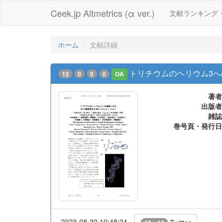
Ceek.jp Altmetrics (α ver.)
文献ランキング
ホーム
文献詳細
トリチウムのヘリウム3へ
12
0
0
0
OA
著者
出版者
雑誌
巻号頁・発行日
2023-08-30 10:48:24