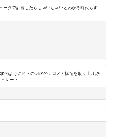
 量子コンピュータで計算したらちゃいちゃいとわかる時代もす
li 図bのようにヒトのDNAのテロメア構造を取り上げ,灰
シミュレート