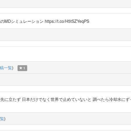
レーション https://t.co/H5tSZYeqPS
稿一覧
)
1
悔後先に立たず 日本だけでなく世界で止めていないと 調べたら冷却水に
覧
)