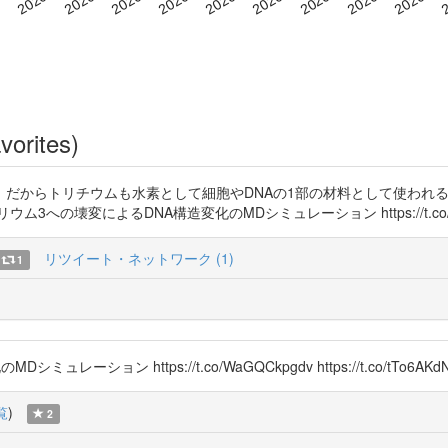
vorites)
。だからトリチウムも水素として細胞やDNAの1部の材料として使われ
の壊変によるDNA構造変化のMDシミュレーション https://t.co/ak
リツイート・ネットワーク (1)
1
ョン https://t.co/WaGQCkpgdv https://t.co/tTo6AKdN
覧
)
2