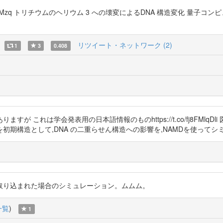
fj8FMlIMzq トリチウムのヘリウム 3 への壊変によるDNA 構造変化
リツイート・ネットワーク (2)
1
3
0.408
 これは学会発表用の日本語情報のものhttps://t.co/fj8FMlqD
構造を初期構造として,DNA の二重らせん構造への影響を,NAMDを使って
取り込まれた場合のシミュレーション。ムムム。
一覧
)
1