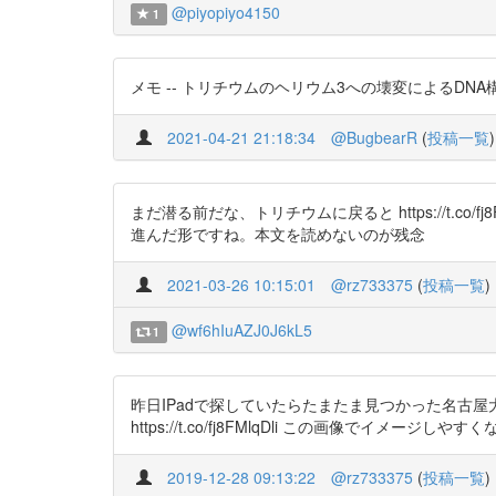
@piyopiyo4150
1
メモ -- トリチウムのヘリウム3への壊変によるDNA構造変化の
2021-04-21 21:18:34
@BugbearR
(
投稿一覧
)
まだ潜る前だな、トリチウムに戻ると https://t.co/fj
進んだ形ですね。本文を読めないのが残念
2021-03-26 10:15:01
@rz733375
(
投稿一覧
)
@wf6hIuAZJ0J6kL5
1
昨日IPadで探していたらたまたま見つかった名古屋大の研究
https://t.co/fj8FMlqDli この画像でイメージしやすくなっ
2019-12-28 09:13:22
@rz733375
(
投稿一覧
)