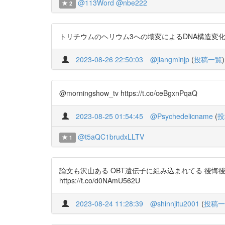
@113Word
@nbe222
2
トリチウムのヘリウム3への壊変によるDNA構造変化のMDシミュ
2023-08-26 22:50:03
@jiangminjp
(
投稿一覧
)
@morningshow_tv https://t.co/ceBgxnPqaQ
2023-08-25 01:54:45
@Psychedelicname
(
投
@t5aQC1brudxLLTV
1
論文も沢山ある OBT遺伝子に組み込まれてる 後
https://t.co/d0NAmU562U
2023-08-24 11:28:39
@shinnjitu2001
(
投稿一