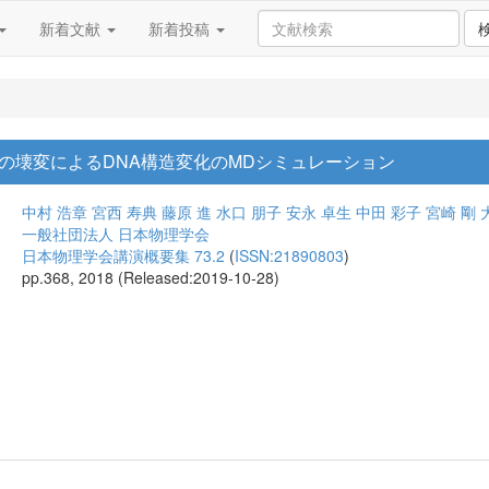
新着文献
新着投稿
の壊変によるDNA構造変化のMDシミュレーション
中村 浩章
宮西 寿典
藤原 進
水口 朋子
安永 卓生
中田 彩子
宮崎 剛
一般社団法人 日本物理学会
日本物理学会講演概要集 73.2
(
ISSN:21890803
)
pp.368, 2018 (Released:2019-10-28)