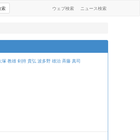
検索
ウェブ検索
ニュース検索
大塚 教雄
剣持 貴弘
波多野 雄治
斉藤 真司