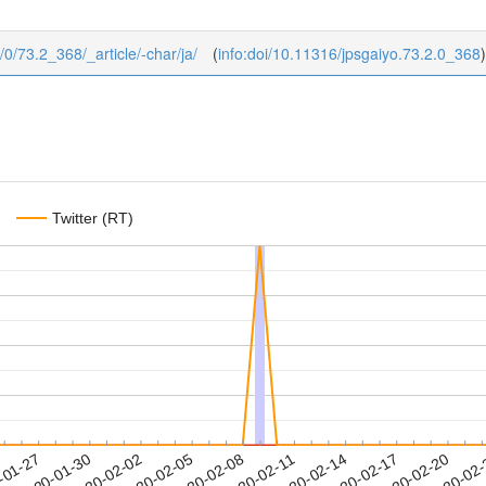
2/0/73.2_368/_article/-char/ja/
(
info:doi/10.11316/jpsgaiyo.73.2.0_368
)
Twitter (RT)
2020-02-17
2020-02-20
2020-02
-01-27
2
2020-01-30
2020-02-02
2020-02-05
2020-02-08
2020-02-11
2020-02-14