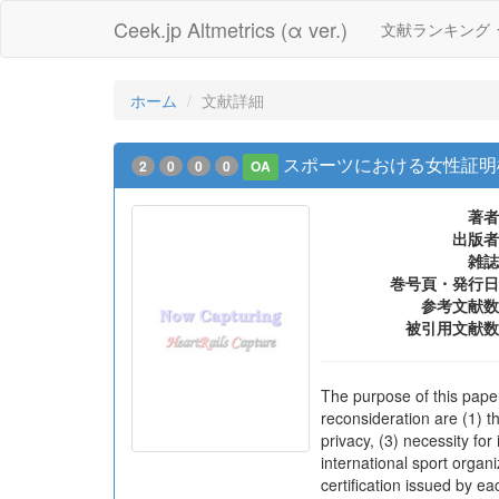
Ceek.jp Altmetrics (α ver.)
文献ランキング
ホーム
文献詳細
スポーツにおける女性証明
2
0
0
0
OA
著者
出版者
雑誌
巻号頁・発行日
参考文献数
被引用文献数
The purpose of this paper
reconsideration are (1) th
privacy, (3) necessity fo
international sport organi
certification issued by e