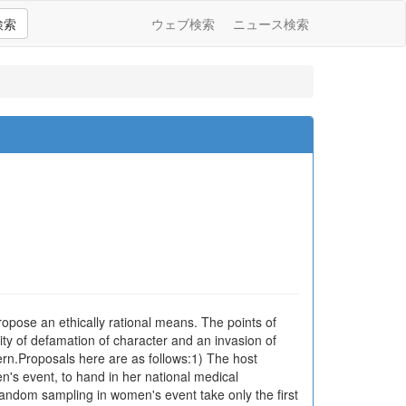
検索
ウェブ検索
ニュース検索
propose an ethically rational means. The points of
bility of defamation of character and an invasion of
cern.Proposals here are as follows:1) The host
en's event, to hand in her national medical
 random sampling in women's event take only the first