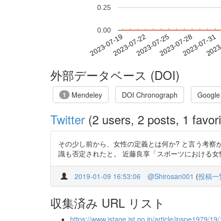
0.25
0.00
2023-07-25
2023-07-28
2023-07-31
2023
2023-07-19
2023-07-22
外部データベース (DOI)
Mendeley
DOI Chronograph
Google
1
Twitter
(2 users, 2 posts, 1 favori
その少し前から、女性の定義とは何か? と言う考察が
識も否定されたと。 近藤良享「スポーツにおける女性証明検査
2019-01-09 16:53:06
@Shirosan001
(
投稿一
収集済み URL リスト
https://www.jstage.jst.go.jp/article/jpspe1979/1