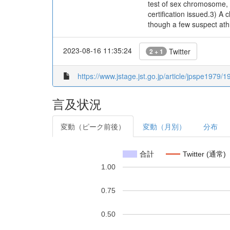
test of sex chromosome, w
certification issued.3) 
though a few suspect athl
2023-08-16 11:35:24
Twitter
2 + 1
https://www.jstage.jst.go.jp/article/jpspe1979/1
言及状況
変動（ピーク前後）
変動（月別）
分布
合計
Twitter (通常)
1.00
0.75
0.50