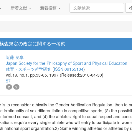
新着文献
新着投稿
検査規定の改定に関する一考察
近藤 良享
Japan Society for the Philosophy of Sport and Physical Education
体育・スポーツ哲学研究
(
ISSN:09155104
)
vol.19, no.1, pp.53-65, 1997 (Released:2010-04-30)
57
2
2
 is to reconsider ethically the Gender Verification Regulation, then to 
e irrationality of sex differentiation in competitive sports, (2) the possi
r informed consent, and (4) the athletes' right to equal respect and con
zations require every single athlete who will entry to participate in wom
ach national sport organization.2) Some winning athletes or athletes by