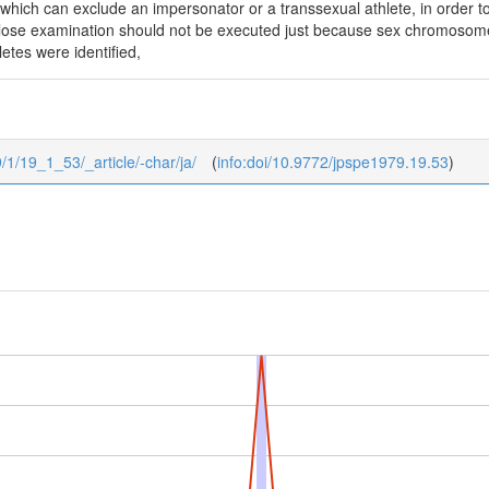
hich can exclude an impersonator or a transsexual athlete, in order to 
A close examination should not be executed just because sex chromosome
etes were identified,
9/1/19_1_53/_article/-char/ja/
(
info:doi/10.9772/jpspe1979.19.53
)