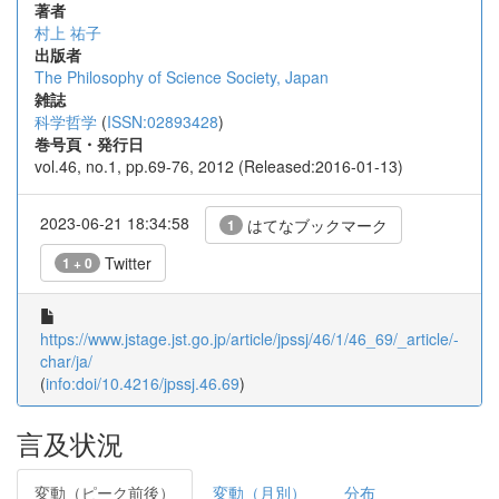
著者
村上 祐子
出版者
The Philosophy of Science Society, Japan
雑誌
科学哲学
(
ISSN:02893428
)
巻号頁・発行日
vol.46, no.1, pp.69-76, 2012 (Released:2016-01-13)
2023-06-21 18:34:58
はてなブックマーク
1
Twitter
1 + 0
https://www.jstage.jst.go.jp/article/jpssj/46/1/46_69/_article/-
char/ja/
(
info:doi/10.4216/jpssj.46.69
)
言及状況
変動（ピーク前後）
変動（月別）
分布