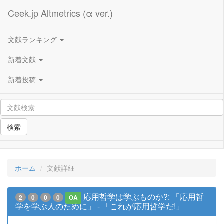
Ceek.jp Altmetrics (α ver.)
文献ランキング
新着文献
新着投稿
検索
ホーム
文献詳細
応用哲学は学ぶものか?: 「応用哲
2
0
0
0
OA
学を学ぶ人のために」 - 「これが応用哲学だ!」