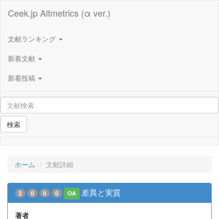
Ceek.jp Altmetrics (α ver.)
文献ランキング
新着文献
新着投稿
検索
ホーム
文献詳細
差異と実質
2
0
0
0
OA
著者