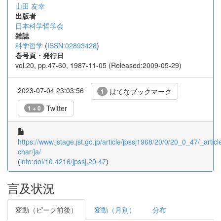
山田 友幸
出版者
日本科学哲学会
雑誌
科学哲学
(
ISSN:02893428
)
巻号頁・発行日
vol.20, pp.47-60, 1987-11-05 (Released:2009-05-29)
2023-07-04 23:03:56
はてなブックマーク
1
Twitter
1 + 0
https://www.jstage.jst.go.jp/article/jpssj1968/20/0/20_0_47/_article
char/ja/
(
info:doi/10.4216/jpssj.20.47
)
言及状況
変動（ピーク前後）
変動（月別）
分布