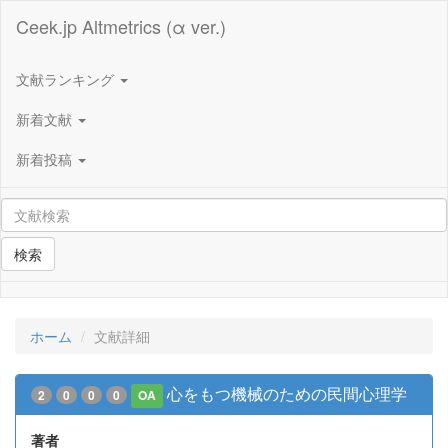
Ceek.jp Altmetrics (α ver.)
文献ランキング
新着文献
新着投稿
検索
ホーム
文献詳細
心をもつ機械のための民間心理学
2
0
0
0
OA
著者