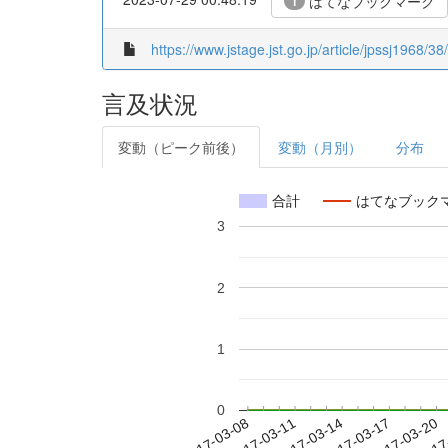
はてなブックマーク
1
https://www.jstage.jst.go.jp/article/jpssj1968/38
言及状況
変動（ピーク前後）
変動（月別）
分布
合計
はてなブック
3
2
1
0
2017-03-14
2017-03-17
2017-03-20
2017
2017-03-08
2017-03-11