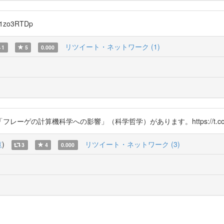
zo3RTDp
リツイート・ネットワーク (1)
1
5
0.000
ゲの計算機科学への影響」（科学哲学）があります。https://t.co/K
覧
)
リツイート・ネットワーク (3)
3
4
0.000