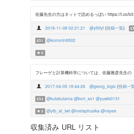
佐藤先生の方はネットで読めるっぽい https://t.co/b31
2018-11-08 02:21:21
@yf0fyf
(
投稿一覧
)
@komorin9502
1
0
フレーゲと計算機科学については、佐藤雅彦先生の「フレー
2017-04-05 18:44:26
@georg_logic
(
投稿一
@kutakutama
@bori_so1
@yuwki0131
3
@ytb_at_twt
@metaphusika
@nsyee
3
収集済み URL リスト