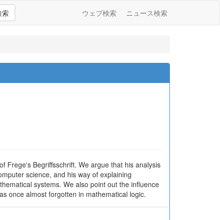
検索
ウェブ検索
ニュース検索
 Frege's Begriffsschrift. We argue that his analysis
 computer science, and his way of explaining
thematical systems. We also point out the influence
was once almost forgotten in mathematical logic.