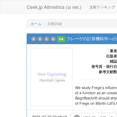
Ceek.jp Altmetrics (α ver.)
文献ランキング
ホーム
文献詳細
フレーゲの計算機科学への
9
0
0
0
OA
著者
出版者
雑誌
巻号頁・発行日
参考文献数
We study Frege's influenc
of a function as an unsat
Begriffsschrift should sh
of Frege on Martin-Löf's 
2023-07-29 00:48:19