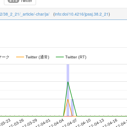
Twitter
8 + 5
/2/38_2_21/_article/-char/ja/
(
info:doi/10.4216/jpssj.38.2_21
)
マーク
Twitter (通常)
Twitter (RT)
2017-04-13
2017-04-16
2017-04
-03-23
2
2017-03-26
2017-03-29
2017-04-01
2017-04-04
2017-04-07
2017-04-10