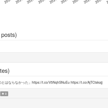
 posts)
tes)
ttps://t.co/V5NqhSNuEu https://t.co/AjTCtskajj
3