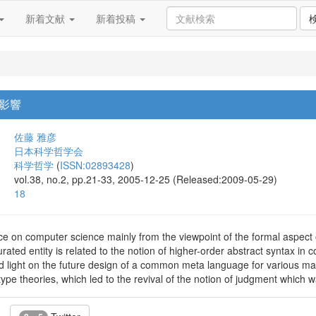
新着文献
新着投稿
影響
佐藤 雅彦
日本科学哲学会
科学哲学
(
ISSN:02893428
)
vol.38, no.2, pp.21-33, 2005-12-25 (Released:2009-05-29)
18
e on computer science mainly from the viewpoint of the formal aspect of
urated entity is related to the notion of higher-order abstract syntax in
ed light on the future design of a common meta language for various ma
type theories, which led to the revival of the notion of judgment which 