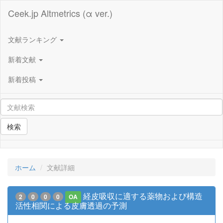
Ceek.jp Altmetrics (α ver.)
文献ランキング
新着文献
新着投稿
検索
ホーム
文献詳細
経皮吸収に適する薬物および構造
2
0
0
0
OA
活性相関による皮膚透過の予測