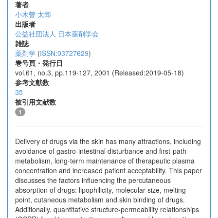
著者
小木曽 太郎
出版者
公益社団法人 日本薬剤学会
雑誌
薬剤学
(
ISSN:03727629
)
巻号頁・発行日
vol.61, no.3, pp.119-127, 2001 (Released:2019-05-18)
参考文献数
35
被引用文献数
1
Delivery of drugs via the skin has many attractions, including
avoidance of gastro-intestinal disturbance and first-path
metabolism, long-term maintenance of therapeutic plasma
concentration and increased patient acceptability. This paper
discusses the factors influencing the percutaneous
absorption of drugs: lipophilicity, molecular size, melting
point, cutaneous metabolism and skin binding of drugs.
Additionally, quantitative structure-permeability relationships