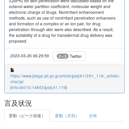
(QSPR) for skin penetration were discussed based on the
octanol-water partition coefficient, molecular weight and
electronic charge of drugs. Nonirritant enhancement
methods, such as use of nonirritant penetration enhancers
and formation of a complex or an ion pair, for drug
penetration through skin were also described. As a result,
the suitability of a drug for transdermal drug delivery was
proposed.
2023-03-26 06:29:59
Twitter
2 + 2
https://www.jstage.jst.go.jp/article/jpstj/61/3/61_119/_article/-
char/ja/
(
info:doi/10.14843/jpstj.61.119
)
言及状況
変動（ピーク前後）
変動（月別）
分布