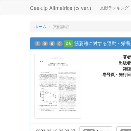
Ceek.jp Altmetrics (α ver.)
文献ランキング
ホーム
文献詳細
筋萎縮に対する運動・栄養
4
0
0
0
OA
著者
出版者
雑誌
巻号頁・発行日
2023-03-16 23:33:37