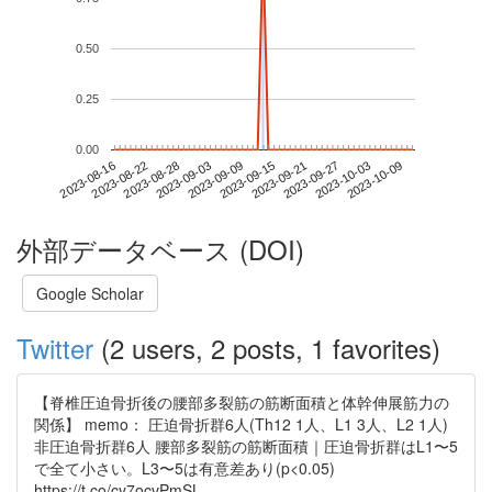
0.50
0.25
0.00
2023-10-03
2023-08-16
2023-09-03
2023-09-21
2023-10-09
2023-08-22
2023-09-09
2023-09-27
2023-08-28
2023-09-15
外部データベース (DOI)
Google Scholar
Twitter
(2 users, 2 posts, 1 favorites)
【脊椎圧迫骨折後の腰部多裂筋の筋断面積と体幹伸展筋力の
関係】 memo： 圧迫骨折群6人(Th12 1人、L1 3人、L2 1人)
非圧迫骨折群6人 腰部多裂筋の筋断面積｜圧迫骨折群はL1〜5
で全て小さい。L3〜5は有意差あり(p<0.05)
https://t.co/cy7ocvPmSL