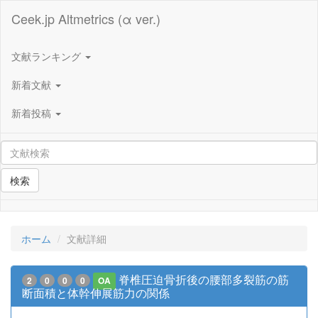
Ceek.jp Altmetrics (α ver.)
文献ランキング
新着文献
新着投稿
検索
ホーム
文献詳細
脊椎圧迫骨折後の腰部多裂筋の筋
2
0
0
0
OA
断面積と体幹伸展筋力の関係