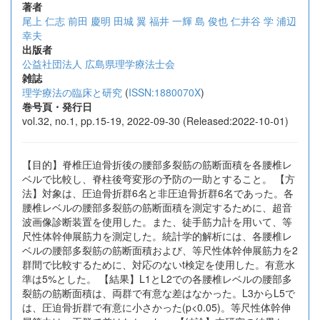
著者
尾上 仁志
前田 慶明
田城 翼
福井 一輝
島 俊也
仁井谷 学
浦辺
幸夫
出版者
公益社団法人 広島県理学療法士会
雑誌
理学療法の臨床と研究
(
ISSN:1880070X
)
巻号頁・発行日
vol.32, no.1, pp.15-19, 2022-09-30 (Released:2022-10-01)
【目的】脊椎圧迫骨折後の腰部多裂筋の筋断面積を各腰椎レ
ベルで比較し、脊柱後弯変形の予防の一助とすること。 【方
法】対象は、圧迫骨折群6名と非圧迫骨折群6名であった。各
腰椎レベルの腰部多裂筋の筋断面積を測定するために、超音
波画像診断装置を使用した。また、徒手筋力計を用いて、等
尺性体幹伸展筋力を測定した。統計学的解析には、各腰椎レ
ベルの腰部多裂筋の筋断面積および、等尺性体幹伸展筋力を2
群間で比較するために、対応のないt検定を使用した。有意水
準は5%とした。 【結果】L1とL2での各腰椎レベルの腰部多
裂筋の筋断面積は、両群で有意な差はなかった。L3からL5で
は、圧迫骨折群で有意に小さかった(p<0.05)。等尺性体幹伸