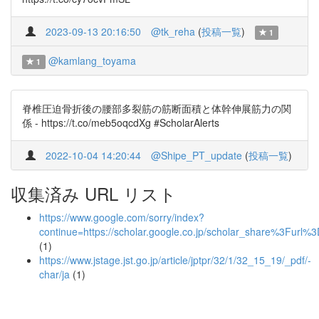
2023-09-13 20:16:50
@tk_reha
(
投稿一覧
)
1
@kamlang_toyama
1
脊椎圧迫骨折後の腰部多裂筋の筋断面積と体幹伸展筋力の関
係 - https://t.co/meb5oqcdXg #ScholarAlerts
2022-10-04 14:20:44
@Shipe_PT_update
(
投稿一覧
)
収集済み URL リスト
https://www.google.com/sorry/index?
continue=https://scholar.google.co.jp/scholar_share%3
(1)
https://www.jstage.jst.go.jp/article/jptpr/32/1/32_15_19/_pdf/-
char/ja
(1)