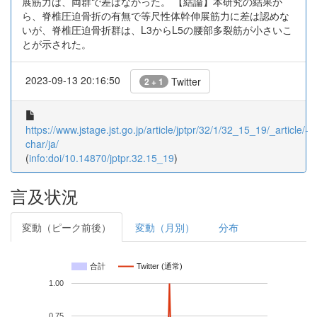
展筋力は、両群で差はなかった。 【結論】本研究の結果か
ら、脊椎圧迫骨折の有無で等尺性体幹伸展筋力に差は認めな
いが、脊椎圧迫骨折群は、L3からL5の腰部多裂筋が小さいこ
とが示された。
2023-09-13 20:16:50
Twitter
2 + 1
https://www.jstage.jst.go.jp/article/jptpr/32/1/32_15_19/_article/-
char/ja/
(
info:doi/10.14870/jptpr.32.15_19
)
言及状況
変動（ピーク前後）
変動（月別）
分布
合計
Twitter (通常)
1.00
0.75