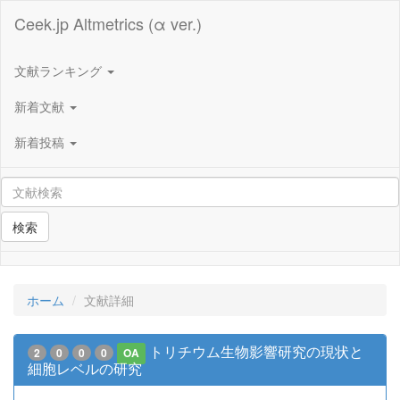
Ceek.jp Altmetrics (α ver.)
文献ランキング
新着文献
新着投稿
検索
ホーム
文献詳細
トリチウム生物影響研究の現状と
2
0
0
0
OA
細胞レベルの研究