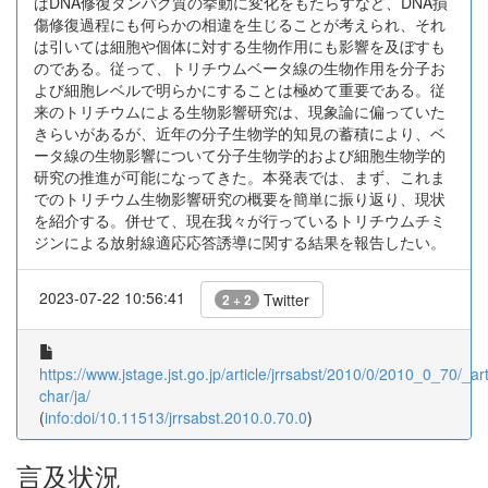
ばDNA修復タンパク質の挙動に変化をもたらすなど、DNA損
傷修復過程にも何らかの相違を生じることが考えられ、それ
は引いては細胞や個体に対する生物作用にも影響を及ぼすも
のである。従って、トリチウムベータ線の生物作用を分子お
よび細胞レベルで明らかにすることは極めて重要である。従
来のトリチウムによる生物影響研究は、現象論に偏っていた
きらいがあるが、近年の分子生物学的知見の蓄積により、ベ
ータ線の生物影響について分子生物学的および細胞生物学的
研究の推進が可能になってきた。本発表では、まず、これま
でのトリチウム生物影響研究の概要を簡単に振り返り、現状
を紹介する。併せて、現在我々が行っているトリチウムチミ
ジンによる放射線適応応答誘導に関する結果を報告したい。
2023-07-22 10:56:41
Twitter
2 + 2
https://www.jstage.jst.go.jp/article/jrrsabst/2010/0/2010_0_70/_art
char/ja/
(
info:doi/10.11513/jrrsabst.2010.0.70.0
)
言及状況