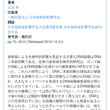
著者
立花 章
出版者
一般社団法人 日本放射線影響学会
雑誌
日本放射線影響学会大会講演要旨集 日本放射線影響学会第53
回大会
巻号頁・発行日
pp.70, 2010 (Released:2010-12-01)
放射線による生物学的影響を惹起する主要なDNA損傷はDNA
二本鎖切断である。従来の放射線生物学的研究は、ガンマ線
やX線によるDNA損傷の生成やその修復過程の研究が主であ
った。これらの研究により、DNA二本鎖切断の感知及び修復
に関与する多数のタンパク質の挙動などの検討が詳細に行わ
れ、大きなネットワークを形成するDNA損傷修復過程が明ら
かにされてきている。しかし、ベータ線によるDNA損傷の生
成やその修復については殆ど明らかでない。ベータ線はガン
マ線やX線とは飛跡や電離密度が大きく異なるため、DNAな
どの生体高分子に生じる損傷の種類や分布にも相違があると
考えられる。このような分子レベルでの損傷の違いは、例え