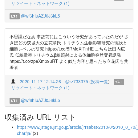
リツイート・ネットワーク (1)
@wf6hIuAZJ0J6kL5
1
不思議だなあ,事故前にはこういう研究があっていたのだが さ
きほどの茨城大の立花章氏 トリチウム生物影響研究の現状と
細胞レベルの研究 https://t.co/5RMqXITnHE こちらは田内広
氏 低線量率トリチウムβ線照射による体細胞突然変異誘発
https://t.co/zpeXmp9uRT よく似た内容と思ったら立花氏も共
著者
2020-11-17 12:14:26
@rz733375
(
投稿一覧
)
1
リツイート・ネットワーク (1)
@wf6hIuAZJ0J6kL5
1
収集済み URL リスト
https://www.jstage.jst.go.jp/article/jrrsabst/2010/0/2010_0_70/_
char/ja/
(2)