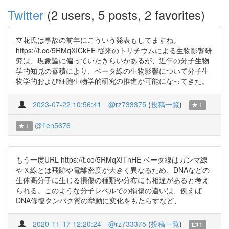
Twitter
(2 users, 5 posts, 2 favorites)
立花氏は事故の前年にこういう発表もしてますね。
https://t.co/5RMqXICkFE 従来のトリチウムによる生物影響研
究は、現象論に偏っていたきらいがあるが、近年の分子生物
学的知見の蓄積により、ベータ線の生物影響について分子生
物学的および細胞生物学的研究の推進が可能になってきた。
2023-07-22 10:56:41
@rz733375
(
投稿一覧
)
1
@Ten5676
1
もう一度URL https://t.co/5RMqXITnHE ベータ線はガンマ線
やＸ線とは飛跡や電離密度が大きく異なるため、DNAなどの
生体高分子に生じる損傷の種類や分布にも相違があると考え
られる。このような分子レベルでの損傷の違いは、例えば
DNA修復タンパク質の挙動に変化をもたらすなど、
2020-11-17 12:20:24
@rz733375
(
投稿一覧
)
1