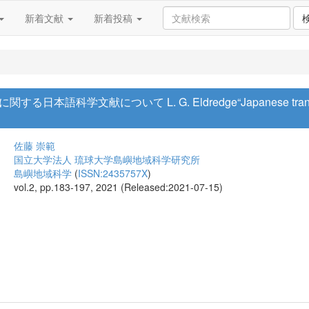
新着文献
新着投稿
学文献について L. G. Eldredge“Japanese translations a
佐藤 崇範
国立大学法人 琉球大学島嶼地域科学研究所
島嶼地域科学
(
ISSN:2435757X
)
vol.2, pp.183-197, 2021 (Released:2021-07-15)