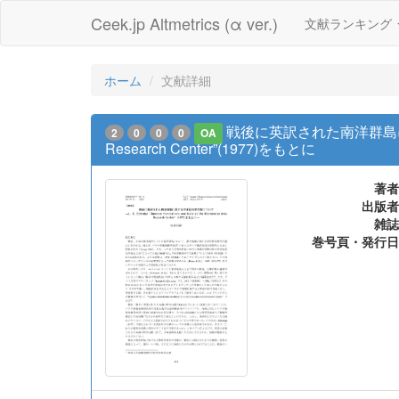
Ceek.jp Altmetrics (α ver.)
文献ランキング
ホーム
文献詳細
戦後に英訳された南洋群島に関する日本語科
2
0
0
0
OA
Research Center”(1977)をもとに
著者
出版者
雑誌
巻号頁・発行日