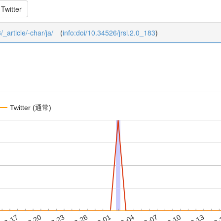
Twitter
/_article/-char/ja/
(
info:doi/10.34526/jrsi.2.0_183
)
Twitter (通常)