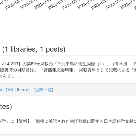
2023-03-10
2023-03-13
2023-03
-02-17
2
2023-02-20
2023-02-23
2023-02-26
2023-03-01
2023-03-04
2023-03-07
(1 libraries, 1 posts)
4-203】の第50号掲載の「下北半島の現生貝類（1）」（青木滋 19
「陸奥湾の貝類目録」 『齋藤報恩会時報』 掲載資料として記載のある『
でし ...
Diet Library）
(
投稿一覧
)
tes)
科学』に【資料】「戦後に英訳された南洋群島に関する日本語科学文献