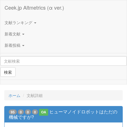
Ceek.jp Altmetrics (α ver.)
文献ランキング
新着文献
新着投稿
検索
ホーム
文献詳細
ヒューマノイドロボットはただの
95
0
0
0
OA
機械ですが?