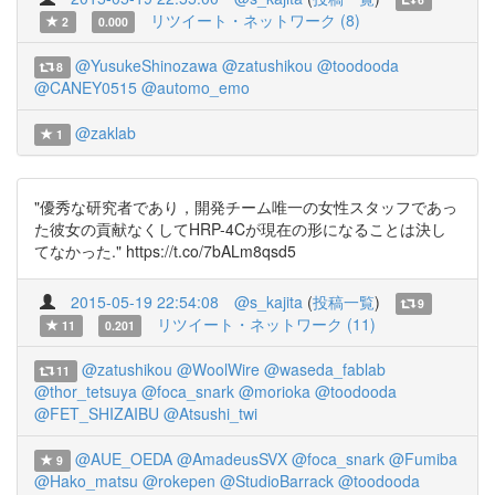
リツイート・ネットワーク (8)
2
0.000
@YusukeShinozawa
@zatushikou
@toodooda
8
@CANEY0515
@automo_emo
@zaklab
1
"優秀な研究者であり，開発チーム唯一の女性スタッフであっ
た彼女の貢献なくしてHRP-4Cが現在の形になることは決し
てなかった." https://t.co/7bALm8qsd5
2015-05-19 22:54:08
@s_kajita
(
投稿一覧
)
9
リツイート・ネットワーク (11)
11
0.201
@zatushikou
@WoolWire
@waseda_fablab
11
@thor_tetsuya
@foca_snark
@morioka
@toodooda
@FET_SHIZAIBU
@Atsushi_twi
@AUE_OEDA
@AmadeusSVX
@foca_snark
@Fumiba
9
@Hako_matsu
@rokepen
@StudioBarrack
@toodooda