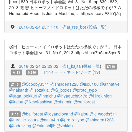
[feed] 830 日本ロボット学会誌 Vol. 31 No. 9, pp.830∼832,
2013 随 想 ヒューマノイドロボットはただの機械ですが？ A
Humanoid Robot is Just a Machine,… https://t.co/vtA8frYjZq
2016-02-24 23:17:10
@ai_rss_bot
(
投稿一覧
)
梶田「ヒューマノイドロボットはただの機械ですが？」 日本
ロボット学会誌 vol.31, No.9, 2013 https://t.co/7bALm8qsd5
2016-02-24 22:29:02
@s_kajita
(
投稿一覧
)
16
リツイート・ネットワーク (19)
13
0.346
@Scooby3541
@shinden1228
@iso8100
@altnative
19
@naka4th
@isozakiai
@G_boxes
@proto_typo
@jaga_pokkuri
@hmichu
@hyaguchi947d
@HirokiMori
@kaipu
@NewKashiwa
@ots_min
@ballforest
@ballforest
@joyandjoyand
@kaipu
@k_woods511
11
@mrc_je_cours
@naka4th
@proto_typo
@shinden1228
@todesking
@YakushijiF
@zaklab