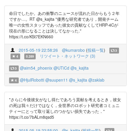
命日でしたか。あの衝撃のニュースが流れた日からもう２年
ですか…。RT @s_kajita "優秀な研究者であり，開発チーム
唯一の女性スタッフであった彼女の貢献なくしてHRP-4Cが
現在の形になることは決してなかった."
https://t.co/KSt7EKN660
2015-05-19 22:58:26
@kumarobo
(
投稿一覧
)
3
リツイート・ネットワーク (3)
4
0.289
@aim54_phoenix
@UTiCd
@s_kajita
3
@HjulRobotti
@suupen11
@s_kajita
@zaklab
4
"さらに今後彼女がなし得たであろう貢献を考えるとき，彼女
の死は我々だけではなく，全世界のロボット研究者コミュニ
ティーにとって取り返しのつかない損失であった．"
https://t.co/7bALm8qsd5
2015-05-19 22:55:00
@s_kajita
(
投稿一覧
)
6