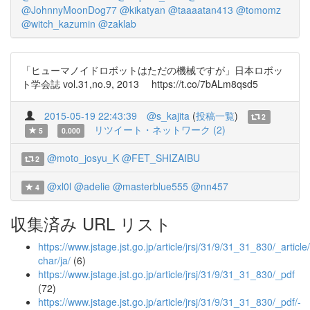
@JohnnyMoonDog77
@kikatyan
@taaaatan413
@tomomz
@witch_kazumin
@zaklab
「ヒューマノイドロボットはただの機械ですが」日本ロボッ
ト学会誌 vol.31,no.9, 2013 https://t.co/7bALm8qsd5
2015-05-19 22:43:39
@s_kajita
(
投稿一覧
)
2
リツイート・ネットワーク (2)
5
0.000
@moto_josyu_K
@FET_SHIZAIBU
2
@xl0l
@adelie
@masterblue555
@nn457
4
収集済み URL リスト
https://www.jstage.jst.go.jp/article/jrsj/31/9/31_31_830/_article/
char/ja/
(6)
https://www.jstage.jst.go.jp/article/jrsj/31/9/31_31_830/_pdf
(72)
https://www.jstage.jst.go.jp/article/jrsj/31/9/31_31_830/_pdf/-