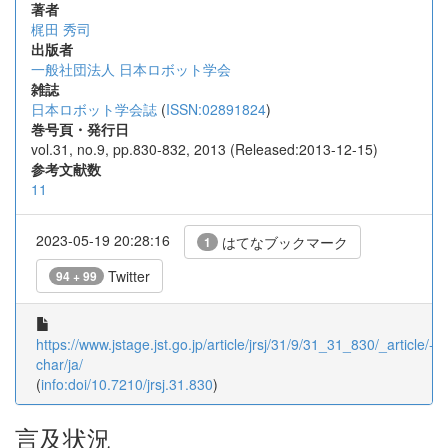
著者
梶田 秀司
出版者
一般社団法人 日本ロボット学会
雑誌
日本ロボット学会誌
(
ISSN:02891824
)
巻号頁・発行日
vol.31, no.9, pp.830-832, 2013 (Released:2013-12-15)
参考文献数
11
2023-05-19 20:28:16
はてなブックマーク
1
Twitter
94 + 99
https://www.jstage.jst.go.jp/article/jrsj/31/9/31_31_830/_article/-
char/ja/
(
info:doi/10.7210/jrsj.31.830
)
言及状況