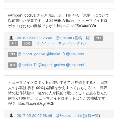
@import_godiva さっきお話した、HRP-4C「未夢」について
以前書いた記事です。 J-STAGE Articles - ヒューマノイドロ
ボットはただの機械ですが？ https://t.co/fSc34ueYWr
2018-12-29 00:26:49
@s_kajita
(
投稿一覧
)
3
リツイート・ネットワーク (3)
4
1.000
@import_godiva
@hnaka_D
@jnojunrei
3
@hnaka_D
@import_godiva
@jnojunrei
3
ヒューマノイドロボットが歩いてきてお辞儀をすると、日本
人のお客はほぼ100%お辞儀をかえすっておもしろい。 顔表
情の動作試験中、確かに人が眼前で歌ってる！と息を飲んだ
瞬間が印象的。 ヒューマノイドロボットはただの機械です
が？ https://t.co/rxDxgifRQh
2017-05-20 07:58:46
@6ksuzumedai
(
投稿一覧
)