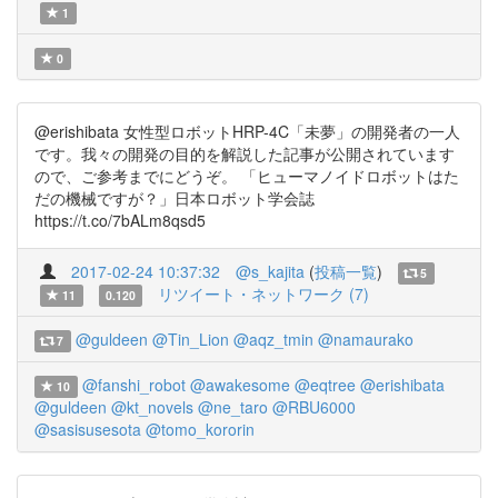
1
0
@erishibata 女性型ロボットHRP-4C「未夢」の開発者の一人
です。我々の開発の目的を解説した記事が公開されています
ので、ご参考までにどうぞ。 「ヒューマノイドロボットはた
だの機械ですが？」日本ロボット学会誌
https://t.co/7bALm8qsd5
2017-02-24 10:37:32
@s_kajita
(
投稿一覧
)
5
リツイート・ネットワーク (7)
11
0.120
@guldeen
@Tin_Lion
@aqz_tmin
@namaurako
7
@fanshi_robot
@awakesome
@eqtree
@erishibata
10
@guldeen
@kt_novels
@ne_taro
@RBU6000
@sasisusesota
@tomo_kororin