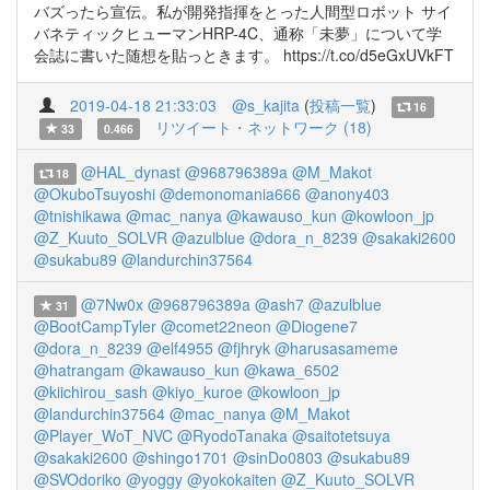
バズったら宣伝。私が開発指揮をとった人間型ロボット サイ
バネティックヒューマンHRP-4C、通称「未夢」について学
会誌に書いた随想を貼っときます。 https://t.co/d5eGxUVkFT
2019-04-18 21:33:03
@s_kajita
(
投稿一覧
)
16
リツイート・ネットワーク (18)
33
0.466
@HAL_dynast
@968796389a
@M_Makot
18
@OkuboTsuyoshi
@demonomania666
@anony403
@tnishikawa
@mac_nanya
@kawauso_kun
@kowloon_jp
@Z_Kuuto_SOLVR
@azulblue
@dora_n_8239
@sakaki2600
@sukabu89
@landurchin37564
@7Nw0x
@968796389a
@ash7
@azulblue
31
@BootCampTyler
@comet22neon
@Diogene7
@dora_n_8239
@elf4955
@fjhryk
@harusasameme
@hatrangam
@kawauso_kun
@kawa_6502
@kiichirou_sash
@kiyo_kuroe
@kowloon_jp
@landurchin37564
@mac_nanya
@M_Makot
@Player_WoT_NVC
@RyodoTanaka
@saitotetsuya
@sakaki2600
@shingo1701
@sinDo0803
@sukabu89
@SVOdoriko
@yoggy
@yokokaiten
@Z_Kuuto_SOLVR