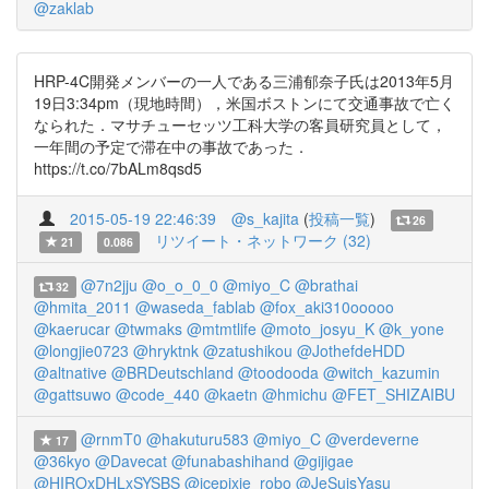
@zaklab
HRP-4C開発メンバーの一人である三浦郁奈子氏は2013年5月
19日3:34pm（現地時間），米国ボストンにて交通事故で亡く
なられた．マサチューセッツ工科大学の客員研究員として，
一年間の予定で滞在中の事故であった．
https://t.co/7bALm8qsd5
2015-05-19 22:46:39
@s_kajita
(
投稿一覧
)
26
リツイート・ネットワーク (32)
21
0.086
@7n2jju
@o_o_0_0
@miyo_C
@brathai
32
@hmita_2011
@waseda_fablab
@fox_aki310ooooo
@kaerucar
@twmaks
@mtmtlife
@moto_josyu_K
@k_yone
@longjie0723
@hryktnk
@zatushikou
@JothefdeHDD
@altnative
@BRDeutschland
@toodooda
@witch_kazumin
@gattsuwo
@code_440
@kaetn
@hmichu
@FET_SHIZAIBU
@rnmT0
@hakuturu583
@miyo_C
@verdeverne
17
@36kyo
@Davecat
@funabashihand
@gijigae
@HIROxDHLxSYSBS
@icepixie_robo
@JeSuisYasu