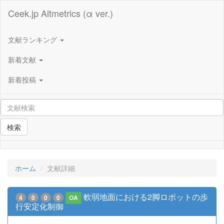
Ceek.jp Altmetrics (α ver.)
文献ランキング
新着文献
新着投稿
検索
ホーム
文献詳細
軟弱地面における2脚ロボットの歩
4
0
0
0
OA
行安定化制御