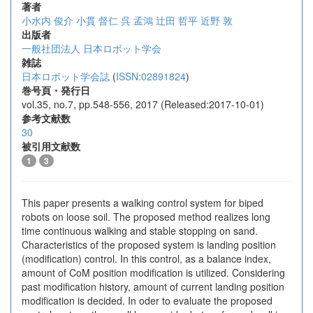
著者
小水内 俊介
小貫 督仁
呉 孟鴻
辻田 哲平
近野 敦
出版者
一般社団法人 日本ロボット学会
雑誌
日本ロボット学会誌
(
ISSN:02891824
)
巻号頁・発行日
vol.35, no.7, pp.548-556, 2017 (Released:2017-10-01)
参考文献数
30
被引用文献数
1
3
This paper presents a walking control system for biped
robots on loose soil. The proposed method realizes long
time continuous walking and stable stopping on sand.
Characteristics of the proposed system is landing position
(modification) control. In this control, as a balance index,
amount of CoM position modification is utilized. Considering
past modification history, amount of current landing position
modification is decided. In oder to evaluate the proposed