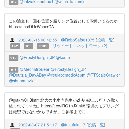
@takyakukoubou1
@witch_kazumin
2
この論文も、重心位置を腰リンク位置としてIK解いてるのか
https://t.co/DUxWchxrCA
2023-03-15 08:42:55
@RoboSafs01075
(
投稿一覧
)
リツイート・ネットワーク (2)
2
6
0.289
@FrostyDesign_JP
@kedtn
2
@MechatroBear
@FrostyDesign_JP
6
@Deutzia_DayADay
@re8l4bcmodkAe6m
@TTScaleCrawler
@shunmmvixiii
@giakmCiiiBlmrr 北大の小水内先生が2脚の砂上歩行とか取り
組まれてますね。https://t.co/lRQ1nJXmk8 環境のモデリング
は厳密ではないかもですが、ご参考までに…
2022-08-07 21:51:17
@fukufuku_7
(
投稿一覧
)