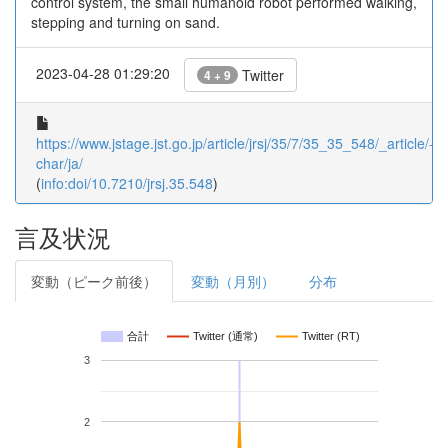
control system, the small humanoid robot performed walking,
stepping and turning on sand.
2023-04-28 01:29:20
Twitter
4 + 9
https://www.jstage.jst.go.jp/article/jrsj/35/7/35_35_548/_article/-
char/ja/
(
info:doi/10.7210/jrsj.35.548
)
言及状況
変動（ピーク前後）
変動（月別）
分布
合計
Twitter (通常)
Twitter (RT)
3
2