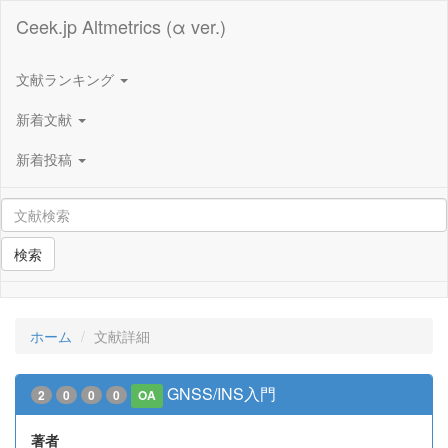
Ceek.jp Altmetrics (α ver.)
文献ランキング
新着文献
新着投稿
検索
ホーム
文献詳細
GNSS/INS入門
2
0
0
0
OA
著者