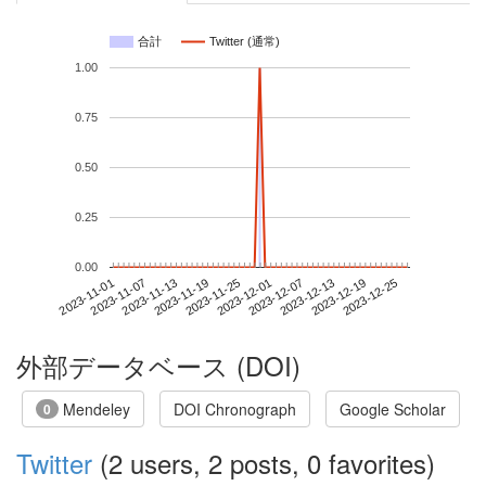
合計
Twitter (通常)
1.00
0.75
0.50
0.25
0.00
2023-12-19
2023-11-01
2023-11-19
2023-12-07
2023-12-25
2023-11-07
2023-11-25
2023-12-13
2023-11-13
2023-12-01
外部データベース (DOI)
Mendeley
DOI Chronograph
Google Scholar
0
Twitter
(2 users, 2 posts, 0 favorites)