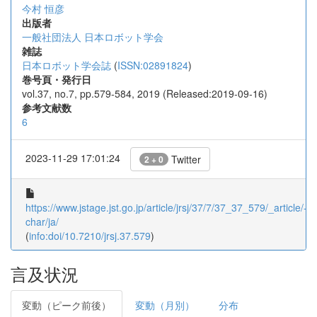
今村 恒彦
出版者
一般社団法人 日本ロボット学会
雑誌
日本ロボット学会誌
(
ISSN:02891824
)
巻号頁・発行日
vol.37, no.7, pp.579-584, 2019 (Released:2019-09-16)
参考文献数
6
2023-11-29 17:01:24
Twitter
2 + 0
https://www.jstage.jst.go.jp/article/jrsj/37/7/37_37_579/_article/-
char/ja/
(
info:doi/10.7210/jrsj.37.579
)
言及状況
変動（ピーク前後）
変動（月別）
分布