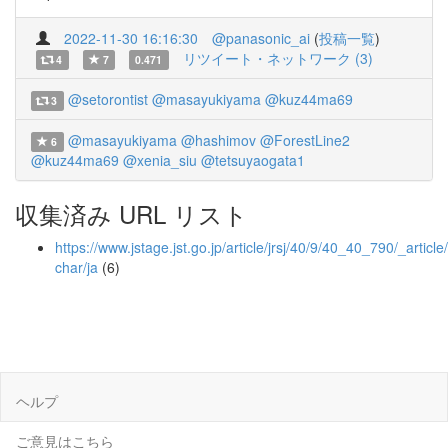
2022-11-30 16:16:30
@panasonic_ai
(
投稿一覧
)
リツイート・ネットワーク (3)
4
7
0.471
@setorontist
@masayukiyama
@kuz44ma69
3
@masayukiyama
@hashimov
@ForestLine2
6
@kuz44ma69
@xenia_siu
@tetsuyaogata1
収集済み URL リスト
https://www.jstage.jst.go.jp/article/jrsj/40/9/40_40_790/_article/
char/ja
(6)
ヘルプ
ご意見はこちら