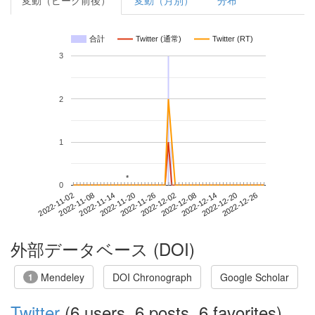
変動（ピーク前後）
変動（月別）
分布
合計
Twitter (通常)
Twitter (RT)
3
2
1
*
*
0
2022-12-20
2022-11-02
2022-11-20
2022-12-08
2022-12-26
2022-11-08
2022-11-26
2022-12-14
2022-11-14
2022-12-02
外部データベース (DOI)
Mendeley
DOI Chronograph
Google Scholar
1
Twitter
(6 users, 6 posts, 6 favorites)