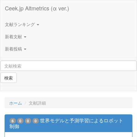
Ceek.jp Altmetrics (α ver.)
文献ランキング
新着文献
新着投稿
検索
ホーム
文献詳細
世界モデルと予測学習によるロボット
6
0
0
0
制御