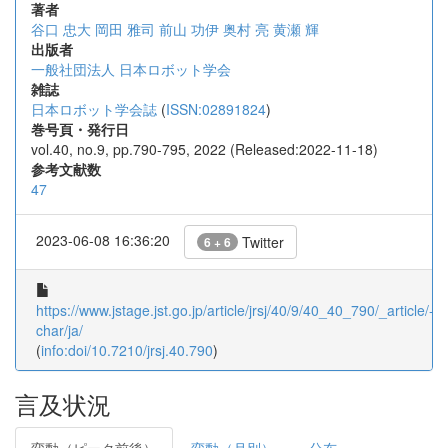
著者
谷口 忠大
岡田 雅司
前山 功伊
奥村 亮
黄瀬 輝
出版者
一般社団法人 日本ロボット学会
雑誌
日本ロボット学会誌
(
ISSN:02891824
)
巻号頁・発行日
vol.40, no.9, pp.790-795, 2022 (Released:2022-11-18)
参考文献数
47
2023-06-08 16:36:20
Twitter
6 + 6
https://www.jstage.jst.go.jp/article/jrsj/40/9/40_40_790/_article/-
char/ja/
(
info:doi/10.7210/jrsj.40.790
)
言及状況