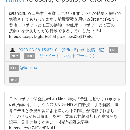
@tanichu 谷口先生，有難うございます．下記の特集・解説で
勉強させてもらってます．離散変数を用いるDreamerV2で，
着地（ロボットと地面の接触）や離床（ロボットと地面の非
接触）を予測しながら行動できるようにしたいです．
https://t.co/pvDtghaEc0 https://t.co/J2ojLt7SFJ
2023-06-08 15:37:10
@BlueBiped
(
投稿一覧
)
1
リツイート・ネットワーク (1)
2
0.000
@tanichu
1
0
日本ロボット学会誌Vol.40 No.9 特集「予測に基づくロボット
の動作学習」に、立命館大/パナHD 谷口教授による解説「世
界モデルと予測学習によるロボット制御」が掲載されまし
た！パナGからは岡田、奥村、黄瀬も共著参加した意欲的な
記事、是非ご覧ください ※購読者限定記事
https://t.co/7ZJG8dFNuU