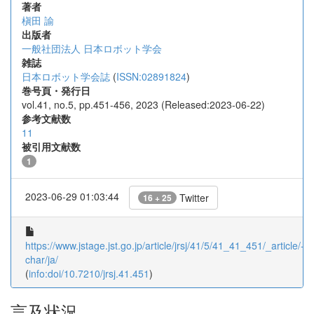
著者
槇田 諭
出版者
一般社団法人 日本ロボット学会
雑誌
日本ロボット学会誌
(
ISSN:02891824
)
巻号頁・発行日
vol.41, no.5, pp.451-456, 2023 (Released:2023-06-22)
参考文献数
11
被引用文献数
1
2023-06-29 01:03:44
Twitter
16 + 25
https://www.jstage.jst.go.jp/article/jrsj/41/5/41_41_451/_article/-
char/ja/
(
info:doi/10.7210/jrsj.41.451
)
言及状況