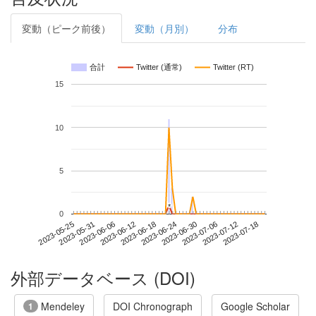
変動（ピーク前後）
変動（月別）
分布
合計
Twitter (通常)
Twitter (RT)
15
10
5
*
*
0
2023-07-12
2023-05-25
2023-06-12
2023-06-30
2023-07-18
2023-05-31
2023-06-18
2023-07-06
2023-06-06
2023-06-24
外部データベース (DOI)
Mendeley
DOI Chronograph
Google Scholar
1