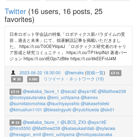
Twitter
(16 users, 16 posts, 25
favorites)
日本ロボット学会誌の特集「ロボティクス新パラダイムの受
容，過去と未来」にて、拙著解説記事を掲載いただきまし
た。 https://t.co/T0OEY6ip4J 「ロボティクス研究者のキャリ
ア形成と研究コミュニティ」 https://t.co/TP1krplNzl 著者バー
ジョン https://t.co/dEGjo7zB8e https://t.co/6kEEFnlJ4M
2023-06-22 18:30:00
@twmaks
(
投稿一覧
)
16
リツイート・ネットワーク (15)
30
0.580
@wakaba_faure_1
@asca2
@aya19E
@Matthew238
15
@motoyasutanaka
@emi_uchiyama
@kamex
@sumidatomohisa
@tsuchiyayoshio
@takasehideki
@kimushun1101
@blessingyuki
@ryuichiueda
@slx01
@wakaba_faure_1
@LBCS_ZX3
@aya19E
24
@hiro5550
@Matthew238
@katasukashilab
@sylacwa
@hexagon_emil
@emi_uchiyama
@motoyasutanaka