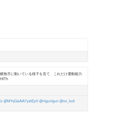
縦横無尽に動いている様子を見て、これだけ運動能力
ITh
Kv
@MYqQaAiA7yatEpV
@nigunigun
@oo_kull