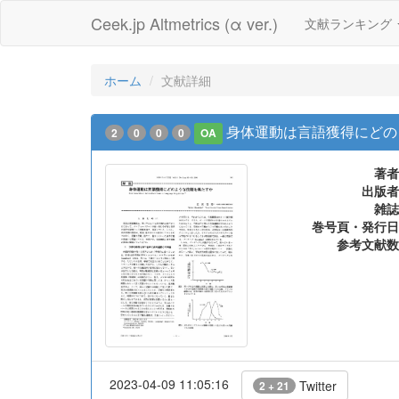
Ceek.jp Altmetrics (α ver.)
文献ランキング
ホーム
文献詳細
身体運動は言語獲得にどの
2
0
0
0
OA
著者
出版者
雑誌
巻号頁・発行日
参考文献数
2023-04-09 11:05:16
Twitter
2 + 21