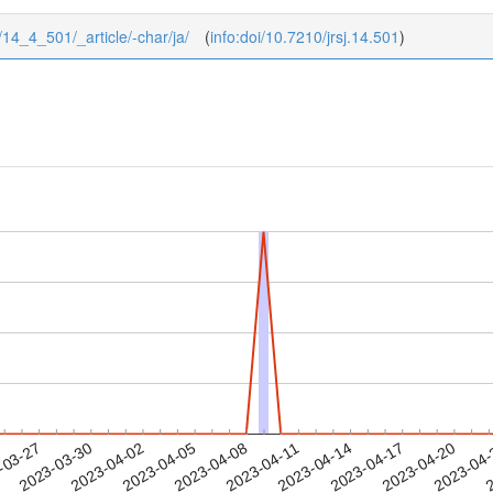
4/14_4_501/_article/-char/ja/
(
info:doi/10.7210/jrsj.14.501
)
2023-04-17
2023-04-20
2023-04
-03-27
2
2023-03-30
2023-04-02
2023-04-05
2023-04-08
2023-04-11
2023-04-14