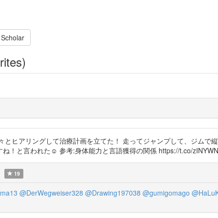
 Scholar
rites)
々とヒアリングして治療計画を立てた！ 走ってジャンプして、ジムで
れた☺️ 参考:身体能力と言語獲得の関係 https://t.co/zINYWNH
19
ma13
@DerWegweiser328
@Drawing197038
@gumigomago
@HaLu